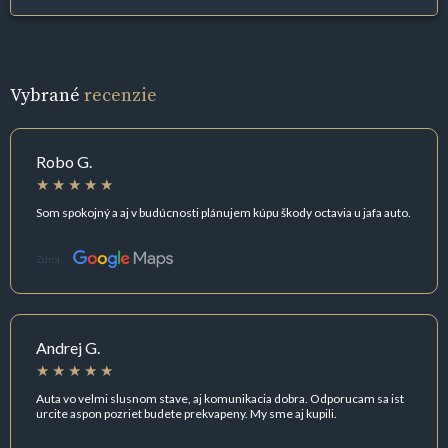
Vybrané
recenzie
Robo G.
Som spokojný a aj v budúcnosti plánujem kúpu škody octavia u jafa auto.
Zdroj:
Andrej G.
Auta vo velmi slusnom stave, aj komunikacia dobra. Odporucam sa ist
urcite aspon pozriet budete prekvapeny. My sme aj kupili.