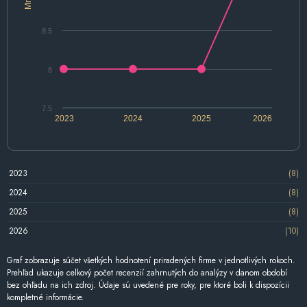
8.5
8
7.5
2023
2024
2025
2026
2023
(8)
2024
(8)
2025
(8)
2026
(10)
Graf zobrazuje súčet všetkých hodnotení priradených firme v jednotlivých rokoch.
Prehľad ukazuje celkový počet recenzií zahrnutých do analýzy v danom období
bez ohľadu na ich zdroj. Údaje sú uvedené pre roky, pre ktoré boli k dispozícii
kompletné informácie.