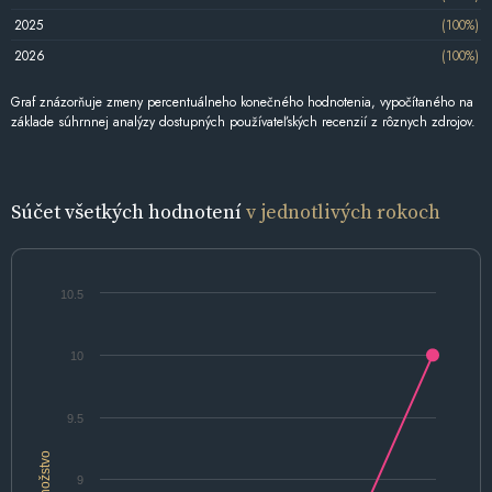
2025
(100%)
2026
(100%)
Graf znázorňuje zmeny percentuálneho konečného hodnotenia, vypočítaného na
základe súhrnnej analýzy dostupných používateľských recenzií z rôznych zdrojov.
Súčet všetkých hodnotení
v jednotlivých rokoch
10.5
10
9.5
Množstvo
9