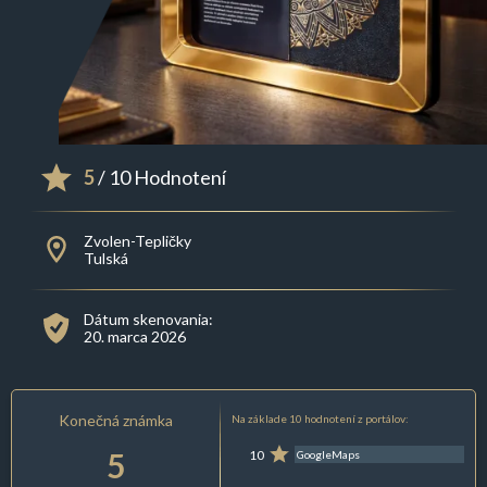
5
/ 10 Hodnotení
Zvolen-Tepličky
Tulská
Dátum skenovania:
20. marca 2026
Konečná známka
Na základe 10 hodnotení z portálov:
5
10
GoogleMaps