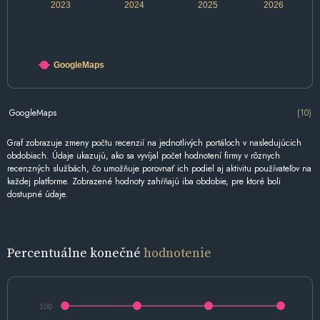
2023
2024
2025
2026
GoogleMaps
GoogleMaps
(10)
Graf zobrazuje zmeny počtu recenzií na jednotlivých portáloch v nasledujúcich
obdobiach. Údaje ukazujú, ako sa vyvíjal počet hodnotení firmy v rôznych
recenzných službách, čo umožňuje porovnať ich podiel aj aktivitu používateľov na
každej platforme. Zobrazené hodnoty zahŕňajú iba obdobie, pre ktoré boli
dostupné údaje.
Percentuálne konečné
hodnotenie
100