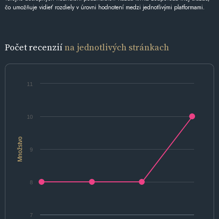
čo umožňuje vidieť rozdiely v úrovni hodnotení medzi jednotlivými platformami.
Počet recenzií
na jednotlivých stránkach
11
10
Množstvo
9
8
7