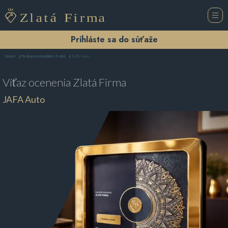
Prihláste sa do súťaže
JAFA Auto
Domov
Predajca automobilov Zvolen
Víťaz ocenenia
Zlatá Firma
JAFA Auto