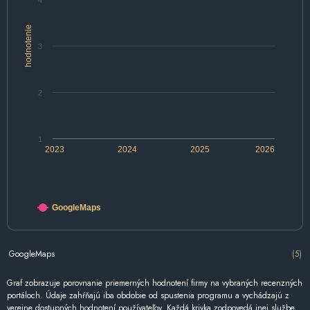
4
hodnotenie
3
2
1
2023
2024
2025
2026
GoogleMaps
GoogleMaps
(5)
Graf zobrazuje porovnanie priemerných hodnotení firmy na vybraných recenzných
portáloch. Údaje zahŕňajú iba obdobie od spustenia programu a vychádzajú z
verejne dostupných hodnotení používateľov. Každá krivka zodpovedá inej službe,