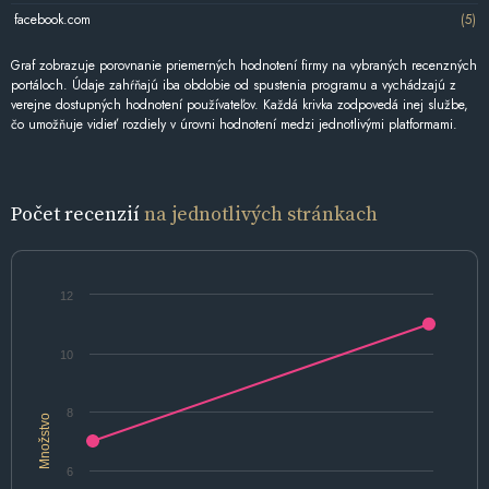
facebook.com
(5)
Graf zobrazuje porovnanie priemerných hodnotení firmy na vybraných recenzných
portáloch. Údaje zahŕňajú iba obdobie od spustenia programu a vychádzajú z
verejne dostupných hodnotení používateľov. Každá krivka zodpovedá inej službe,
čo umožňuje vidieť rozdiely v úrovni hodnotení medzi jednotlivými platformami.
Počet recenzií
na jednotlivých stránkach
12
10
8
Množstvo
6