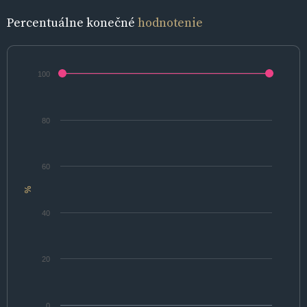
Percentuálne konečné
hodnotenie
100
80
60
%
40
20
0