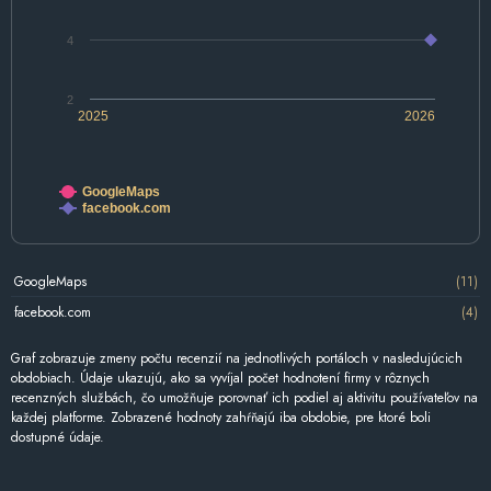
4
2
2025
2026
GoogleMaps
facebook.com
GoogleMaps
(11)
facebook.com
(4)
Graf zobrazuje zmeny počtu recenzií na jednotlivých portáloch v nasledujúcich
obdobiach. Údaje ukazujú, ako sa vyvíjal počet hodnotení firmy v rôznych
recenzných službách, čo umožňuje porovnať ich podiel aj aktivitu používateľov na
každej platforme. Zobrazené hodnoty zahŕňajú iba obdobie, pre ktoré boli
dostupné údaje.