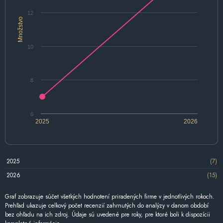
12
Množstvo
10
8
6
2025
2026
2025
(7)
2026
(15)
Graf zobrazuje súčet všetkých hodnotení priradených firme v jednotlivých rokoch.
Prehľad ukazuje celkový počet recenzií zahrnutých do analýzy v danom období
bez ohľadu na ich zdroj. Údaje sú uvedené pre roky, pre ktoré boli k dispozícii