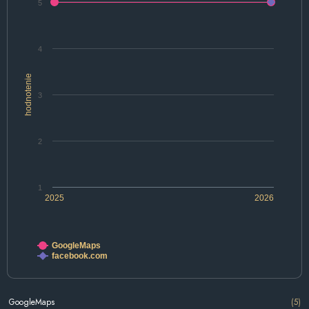
5
4
hodnotenie
3
2
1
2025
2026
GoogleMaps
facebook.com
GoogleMaps
(5)