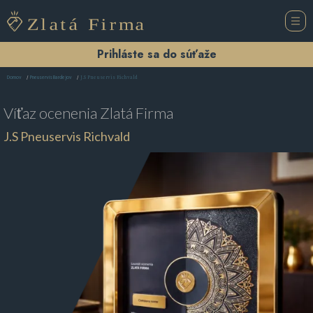
Prihláste sa do súťaže
J.S Pneuservis Richvald
Domov
Pneuservis Bardejov
Víťaz ocenenia
Zlatá Firma
J.S Pneuservis Richvald