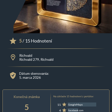
5
/ 15 Hodnotení
Richvald
Richvald 279, Richvald
Dátum skenovania:
5. marca 2026
Konečná známka
Na základe 15 hodnotení z portálov:
5
11
GoogleMaps
4
facebook.com