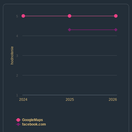
5
4
hodnotenie
3
2
1
2024
2025
2026
GoogleMaps
facebook.com