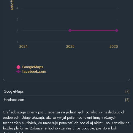
Množstvo
4
3
2
1
2024
2025
2026
GoogleMaps
facebook.com
GoogleMaps
(7)
facebook.com
(2)
Graf zobrazuje zmeny počtu recenzií na jednotlivých portáloch v nasledujúcich
obdobiach. Údaje ukazujú, ako sa vyvíjal počet hodnotení firmy v rôznych
recenzných službách, čo umožňuje porovnať ich podiel aj aktivitu používateľov na
každej platforme. Zobrazené hodnoty zahŕňajú iba obdobie, pre ktoré boli