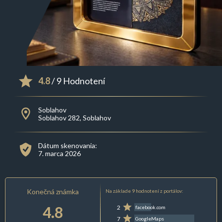
4.8
/ 9 Hodnotení
Soblahov
Soblahov 282, Soblahov
Dátum skenovania:
7. marca 2026
Konečná známka
Na základe 9 hodnotení z portálov:
4.8
2
facebook.com
7
GoogleMaps