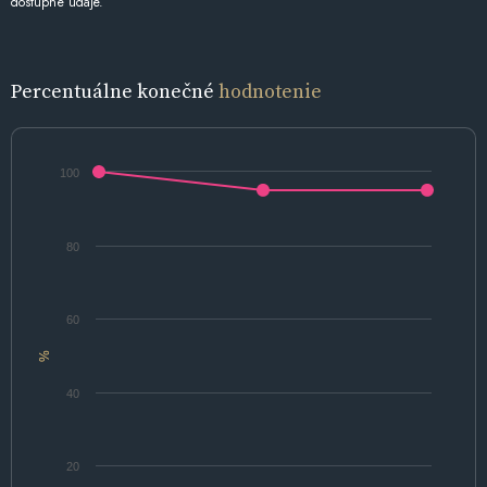
dostupné údaje.
Percentuálne konečné
hodnotenie
100
80
60
%
40
20