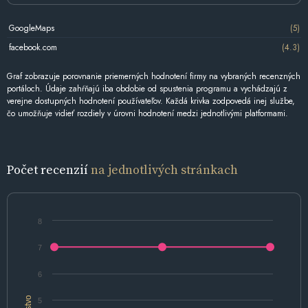
GoogleMaps
(5)
facebook.com
(4.3)
Graf zobrazuje porovnanie priemerných hodnotení firmy na vybraných recenzných
portáloch. Údaje zahŕňajú iba obdobie od spustenia programu a vychádzajú z
verejne dostupných hodnotení používateľov. Každá krivka zodpovedá inej službe,
čo umožňuje vidieť rozdiely v úrovni hodnotení medzi jednotlivými platformami.
Počet recenzií
na jednotlivých stránkach
8
7
6
5