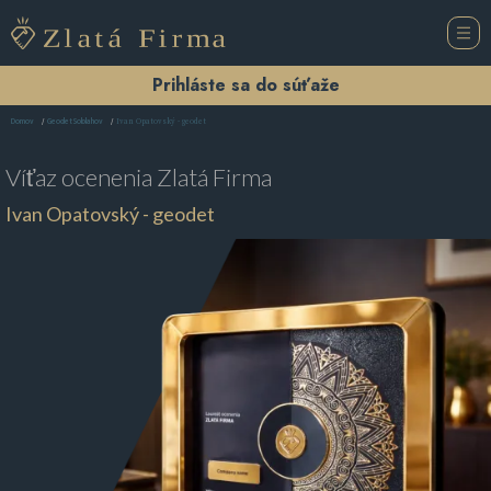
Prihláste sa do súťaže
Ivan Opatovský - geodet
Domov
Geodet Soblahov
Víťaz ocenenia
Zlatá Firma
Ivan Opatovský - geodet