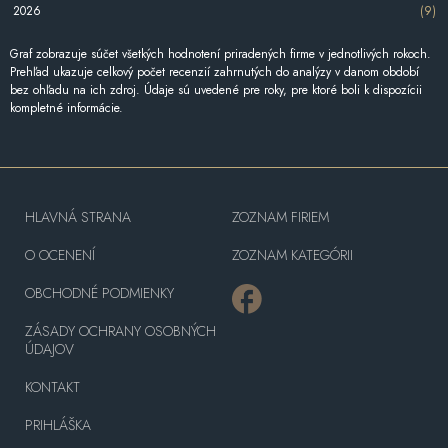
2026
(9)
Graf zobrazuje súčet všetkých hodnotení priradených firme v jednotlivých rokoch.
Prehľad ukazuje celkový počet recenzií zahrnutých do analýzy v danom období
bez ohľadu na ich zdroj. Údaje sú uvedené pre roky, pre ktoré boli k dispozícii
kompletné informácie.
HLAVNÁ STRANA
ZOZNAM FIRIEM
O OCENENÍ
ZOZNAM KATEGÓRII
OBCHODNÉ PODMIENKY
ZÁSADY OCHRANY OSOBNÝCH
ÚDAJOV
KONTAKT
PRIHLÁŠKA