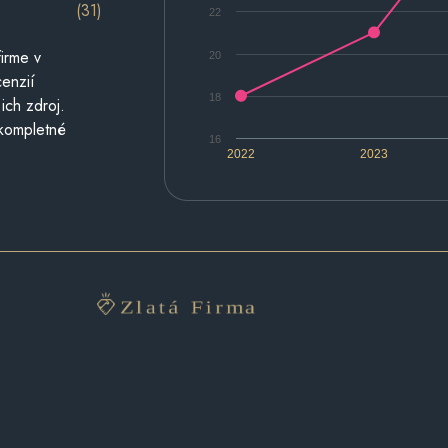
(31)
22
irme v
20
cenzií
18
ich zdroj.
 kompletné
16
2022
2023