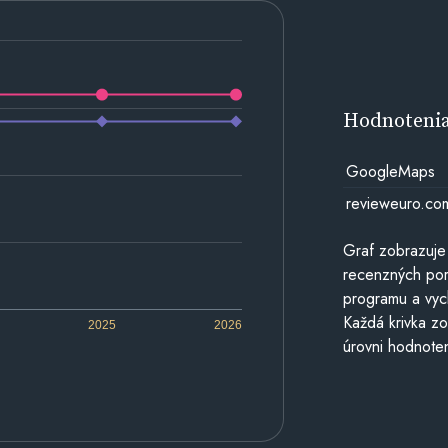
Hodnoteni
GoogleMaps
revieweuro.co
Graf zobrazuje
recenzných por
programu a vyc
Každá krivka zo
2025
2026
úrovni hodnoten