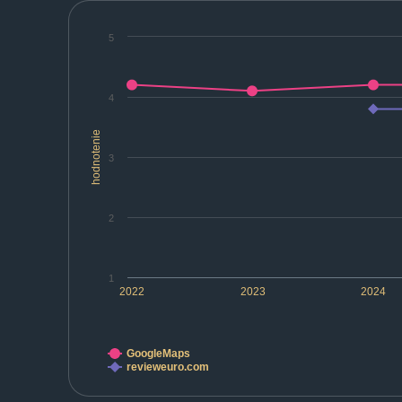
5
4
hodnotenie
3
2
1
2022
2023
2024
GoogleMaps
revieweuro.com