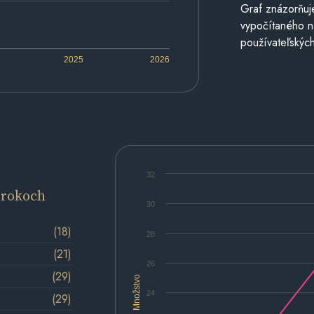
Graf znázorňuj
vypočítaného n
používateľských
2025
2026
32
 rokoch
30
(18)
28
(21)
26
(29)
Množstvo
24
(29)