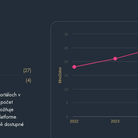
30
25
20
(27)
Množstvo
15
(4)
10
ortáloch v
 počet
5
možňuje
latforme.
0
2022
2023
li dostupné