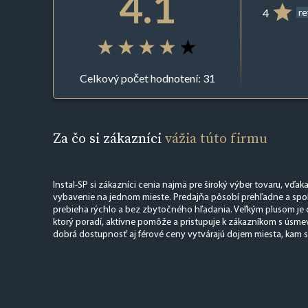
4.1
4
r
Celkový počet hodnotení: 31
Za čo si zákazníci
vážia túto firmu
Instal-SP si zákazníci cenia najmä pre široký výber tovaru, vďa
vybavenie na jednom mieste. Predajňa pôsobí prehľadne a spoľ
prebieha rýchlo a bez zbytočného hľadania. Veľkým plusom je 
ktorý poradí, aktívne pomôže a pristupuje k zákazníkom s úsme
dobrá dostupnosť aj férové ceny vytvárajú dojem miesta, kam sa