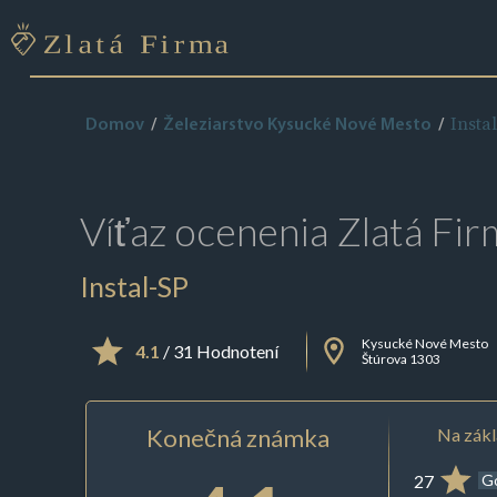
Insta
Domov
Železiarstvo Kysucké Nové Mesto
Víťaz ocenenia
Zlatá Fir
Instal-SP
Kysucké Nové Mesto
4.1
/ 31 Hodnotení
Štúrova 1303
Konečná známka
Na zákl
27
G