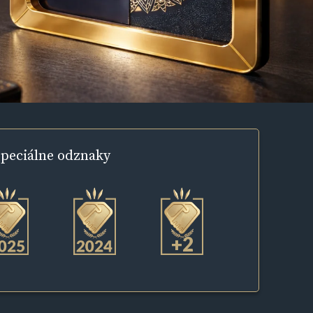
peciálne
odznaky
+2