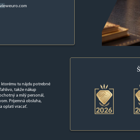
evieweuro.com
Š
ka ktorému tu nájdu potrebné
ahlivo, takže nákup
ochotný a milý personál,
vom. Príjemná obsluha,
 oplatí vracať.