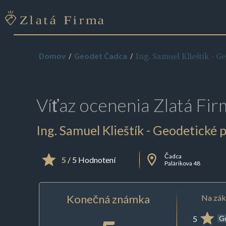
Ing. Samuel Klieštík - G
Domov
Geodet Čadca
Víťaz ocenenia
Zlatá Fir
Ing. Samuel Klieštík - Geodetické 
Čadca
5
/ 5 Hodnotení
Palárikova 48
Konečná známka
Na zák
5
G