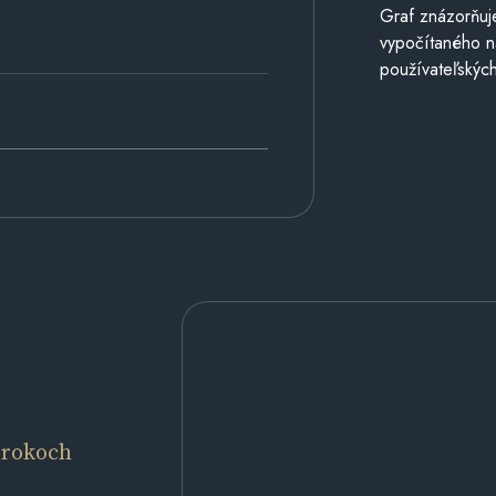
Graf znázorňuj
vypočítaného n
používateľských
 rokoch