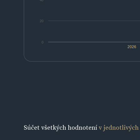
40
20
0
2026
Súčet všetkých hodnotení
v jednotlivých