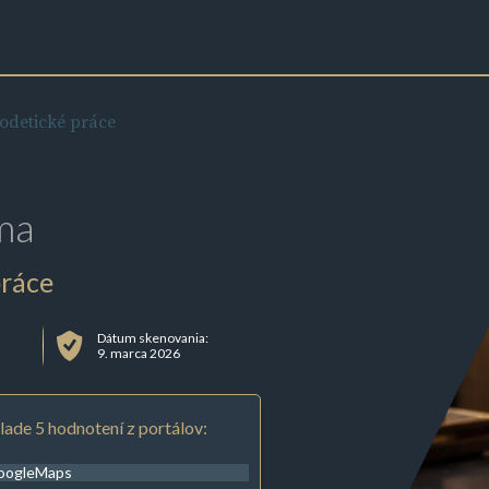
eodetické práce
ma
práce
Dátum skenovania:
9. marca 2026
lade 5 hodnotení z portálov:
oogleMaps