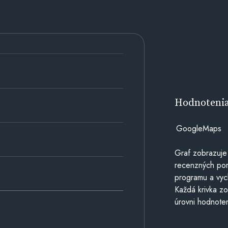
Hodnoteni
GoogleMaps
Graf zobrazuje
recenzných por
programu a vyc
Každá krivka zo
úrovni hodnoten