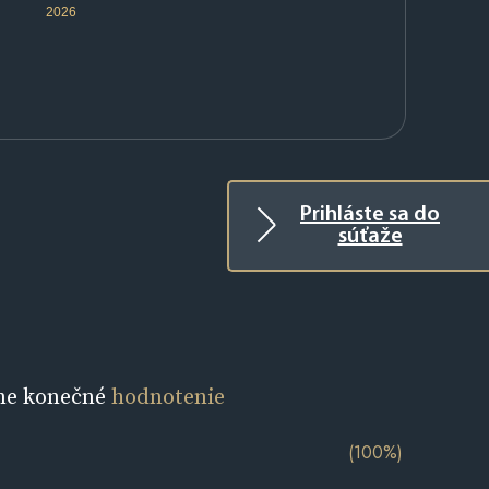
2026
Prihláste sa do
súťaže
ne konečné
hodnotenie
(100%)