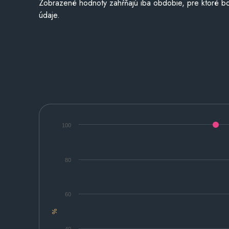
Zobrazené hodnoty zahŕňajú iba obdobie, pre ktoré bo
údaje.
100
80
60
%