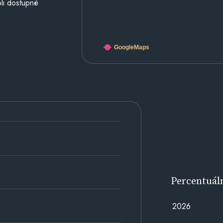
li dostupné
GoogleMaps
Percentuál
2026