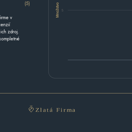
(5)
Množstvo
5
irme v
cenzií
ich zdroj.
 kompletné