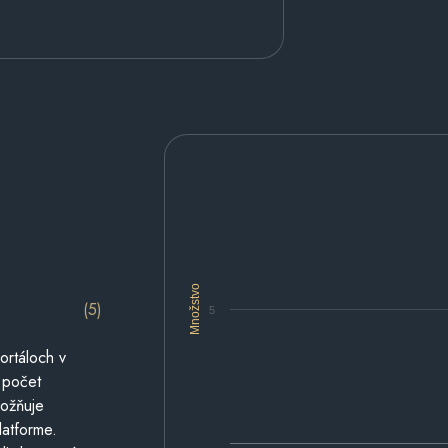
Množstvo
(5)
5
ortáloch v
 počet
možňuje
latforme.