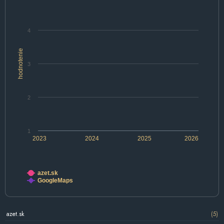
4
hodnotenie
3
2
1
2023
2024
2025
2026
azet.sk
GoogleMaps
azet.sk
(5)