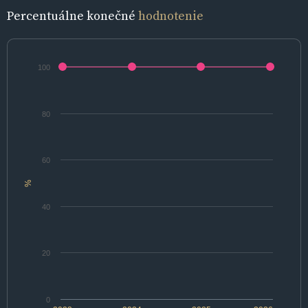
Percentuálne konečné
hodnotenie
100
80
60
%
40
20
0