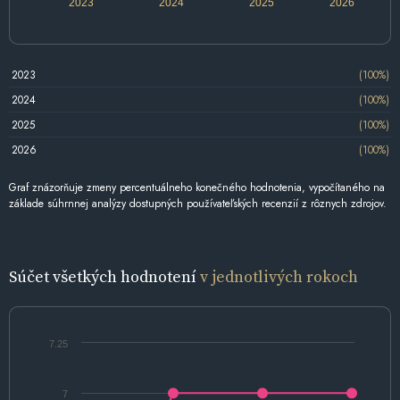
2023
2024
2025
2026
2023
(100%)
2024
(100%)
2025
(100%)
2026
(100%)
Graf znázorňuje zmeny percentuálneho konečného hodnotenia, vypočítaného na
základe súhrnnej analýzy dostupných používateľských recenzií z rôznych zdrojov.
Súčet všetkých hodnotení
v jednotlivých rokoch
7.25
7