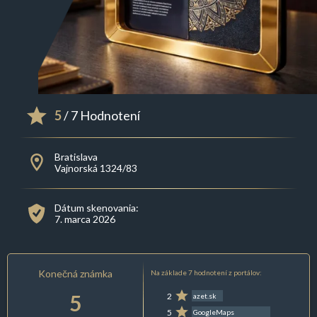
5
/ 7 Hodnotení
Bratislava
Vajnorská 1324/83
Dátum skenovania:
7. marca 2026
Konečná známka
Na základe 7 hodnotení z portálov:
5
2
azet.sk
5
GoogleMaps