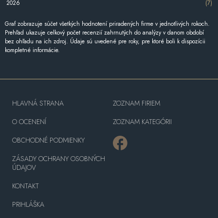
2026
(7)
Graf zobrazuje súčet všetkých hodnotení priradených firme v jednotlivých rokoch.
Prehľad ukazuje celkový počet recenzií zahrnutých do analýzy v danom období
bez ohľadu na ich zdroj. Údaje sú uvedené pre roky, pre ktoré boli k dispozícii
kompletné informácie.
HLAVNÁ STRANA
ZOZNAM FIRIEM
O OCENENÍ
ZOZNAM KATEGÓRII
OBCHODNÉ PODMIENKY
ZÁSADY OCHRANY OSOBNÝCH
ÚDAJOV
KONTAKT
PRIHLÁŠKA