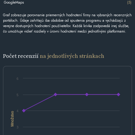
GoogleMaps
(5)
Graf zobrazuje porovnanie priemerných hodnotení firmy na vybraných recenzných
portáloch. Údaje zahŕňajú iba obdobie od spustenia programu a vychádzajú z
verejne dostupných hodnotení používateľov. Každá krivka zodpovedá inej službe,
čo umožňuje vidieť rozdiely v úrovni hodnotení medzi jednotlivými platformami.
Počet recenzií
na jednotlivých stránkach
6
5
4
Množstvo
3