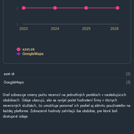
2
1
2023
2024
2025
2026
azet.sk
GoogleMaps
azet.sk
(2)
GoogleMaps
(5)
Graf zobrazuje zmeny počtu recenzií na jednotlivých portáloch v nasledujúcich
obdobiach. Údaje ukazujú, ako sa vyvíjal počet hodnotení firmy v rôznych
recenzných službách, čo umožňuje porovnať ich podiel aj aktivitu používateľov na
každej platforme. Zobrazené hodnoty zahŕňajú iba obdobie, pre ktoré boli
dostupné údaje.