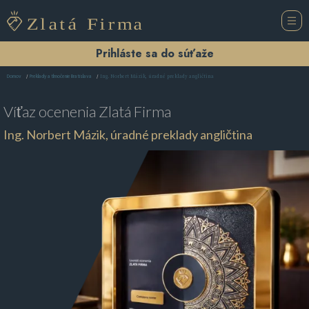
Prihláste sa do súťaže
Ing. Norbert Mázik, úradné preklady angličtina
Domov
Preklady a tlmočenie Bratislava
Víťaz ocenenia
Zlatá Firma
Ing. Norbert Mázik, úradné preklady angličtina