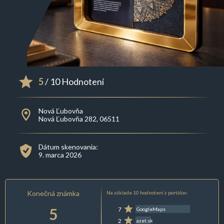
5
/ 10 Hodnotení
Nová Ľubovňa
Nová Ľubovňa 282, 06511
Dátum skenovania:
9. marca 2026
Konečná známka
Na základe 10 hodnotení z portálov:
5
7
GoogleMaps
2
azet.sk