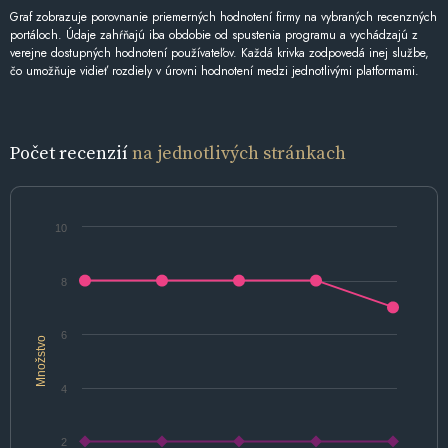
Graf zobrazuje porovnanie priemerných hodnotení firmy na vybraných recenzných
portáloch. Údaje zahŕňajú iba obdobie od spustenia programu a vychádzajú z
verejne dostupných hodnotení používateľov. Každá krivka zodpovedá inej službe,
čo umožňuje vidieť rozdiely v úrovni hodnotení medzi jednotlivými platformami.
Počet recenzií
na jednotlivých stránkach
10
8
6
Množstvo
4
2