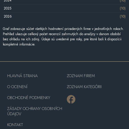
2024
(10)
2025
(10)
2026
(10)
Graf zobrazuje súčet všetkých hodnotení priradených firme v jednotlivých rokoch.
Prehľad ukazuje celkový počet recenzií zahrnutých do analýzy v danom období
bez ohľadu na ich zdroj. Údaje sú uvedené pre roky, pre ktoré boli k dispozícii
kompletné informácie.
HLAVNÁ STRANA
ZOZNAM FIRIEM
O OCENENÍ
ZOZNAM KATEGÓRII
OBCHODNÉ PODMIENKY
ZÁSADY OCHRANY OSOBNÝCH
ÚDAJOV
KONTAKT