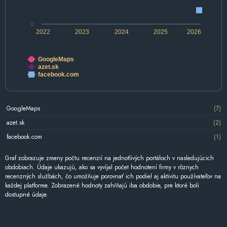
0
2022
2023
2024
2025
2026
GoogleMaps
azet.sk
facebook.com
GoogleMaps
(7)
azet.sk
(2)
facebook.com
(1)
Graf zobrazuje zmeny počtu recenzií na jednotlivých portáloch v nasledujúcich
obdobiach. Údaje ukazujú, ako sa vyvíjal počet hodnotení firmy v rôznych
recenzných službách, čo umožňuje porovnať ich podiel aj aktivitu používateľov na
každej platforme. Zobrazené hodnoty zahŕňajú iba obdobie, pre ktoré boli
dostupné údaje.