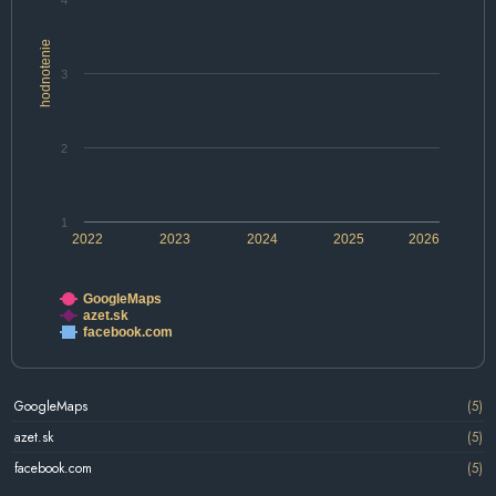
4
hodnotenie
3
2
1
2022
2023
2024
2025
2026
GoogleMaps
azet.sk
facebook.com
GoogleMaps
(5)
azet.sk
(5)
facebook.com
(5)