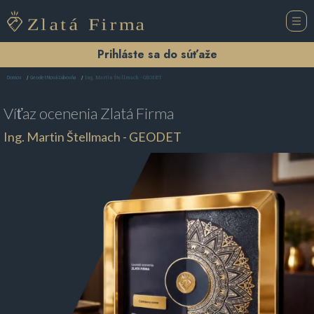
Prihláste sa do súťaže
Ing. Martin Štellmach - GEODET
Domov
Geodet Nová Ľubovňa
Víťaz ocenenia
Zlatá Firma
Ing. Martin Štellmach - GEODET