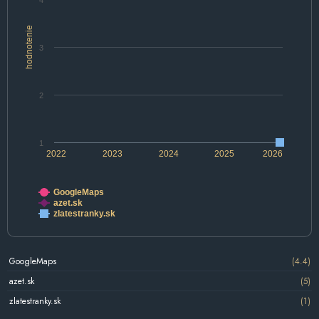
4
hodnotenie
3
2
1
2022
2023
2024
2025
2026
GoogleMaps
azet.sk
zlatestranky.sk
GoogleMaps
(4.4)
azet.sk
(5)
zlatestranky.sk
(1)