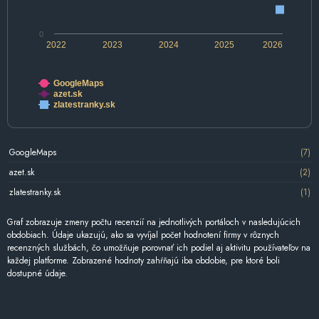
0
2022
2023
2024
2025
2026
GoogleMaps
azet.sk
zlatestranky.sk
GoogleMaps
(7)
azet.sk
(2)
zlatestranky.sk
(1)
Graf zobrazuje zmeny počtu recenzií na jednotlivých portáloch v nasledujúcich
obdobiach. Údaje ukazujú, ako sa vyvíjal počet hodnotení firmy v rôznych
recenzných službách, čo umožňuje porovnať ich podiel aj aktivitu používateľov na
každej platforme. Zobrazené hodnoty zahŕňajú iba obdobie, pre ktoré boli
dostupné údaje.