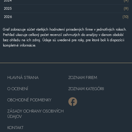
2024
(9)
2025
(9)
2026
(10)
Graf zobrazuje súčet všetkých hodnotení priradených firme v jednotlivých rokoch.
Prehľad ukazuje celkový počet recenzií zahrnutých do analýzy v danom období
bez ohľadu na ich zdroj. Údaje sú uvedené pre roky, pre ktoré boli k dispozícii
kompletné informácie.
HLAVNÁ STRANA
ZOZNAM FIRIEM
O OCENENÍ
ZOZNAM KATEGÓRII
OBCHODNÉ PODMIENKY
ZÁSADY OCHRANY OSOBNÝCH
ÚDAJOV
KONTAKT