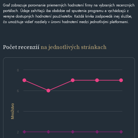
Graf zobrazuje porovnanie priemerných hodnotení firmy na vybraných recenzných
portáloch. Údaje zahŕňajú iba obdobie od spustenia programu a vychádzajú z
verejne dostupných hodnotení používateľov. Každá krivka zodpovedá inej službe,
čo umožňuje vidieť rozdiely v úrovni hodnotení medzi jednotlivými platformami.
Počet recenzií
na jednotlivých stránkach
8
6
Množstvo
4
2