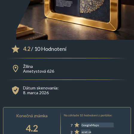
4.2
/ 10 Hodnotení
Žilina
Ametystová 626
Dátum skenovania:
8. marca 2026
Konečná známka
Na základe 10 hodnotení z portálov:
4.2
7
GoogleMaps
2
azet.sk