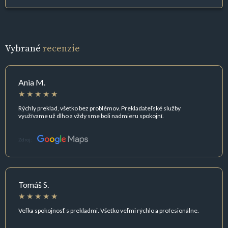
Vybrané
recenzie
Ania M.
Rýchly preklad, všetko bez problémov. Prekladateľské služby
využívame už dlho a vždy sme boli nadmieru spokojní.
Zdroj:
Tomáš S.
Veľka spokojnosť s prekladmi. Všetko veľmi rýchlo a profesionálne.