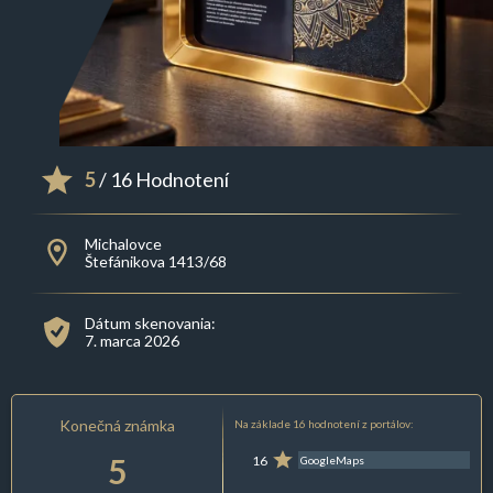
5
/ 16 Hodnotení
Michalovce
Štefánikova 1413/68
Dátum skenovania:
7. marca 2026
Konečná známka
Na základe 16 hodnotení z portálov:
5
16
GoogleMaps