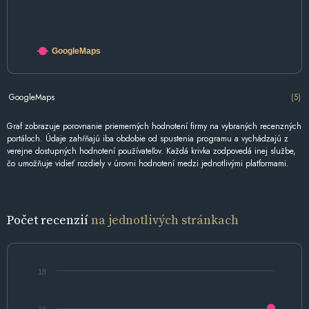
GoogleMaps
GoogleMaps
(5)
Graf zobrazuje porovnanie priemerných hodnotení firmy na vybraných recenzných
portáloch. Údaje zahŕňajú iba obdobie od spustenia programu a vychádzajú z
verejne dostupných hodnotení používateľov. Každá krivka zodpovedá inej službe,
čo umožňuje vidieť rozdiely v úrovni hodnotení medzi jednotlivými platformami.
Počet recenzií
na jednotlivých stránkach
18