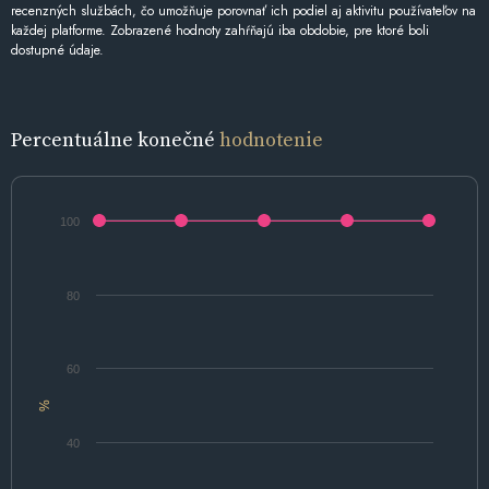
recenzných službách, čo umožňuje porovnať ich podiel aj aktivitu používateľov na
každej platforme. Zobrazené hodnoty zahŕňajú iba obdobie, pre ktoré boli
dostupné údaje.
Percentuálne konečné
hodnotenie
100
80
60
%
40