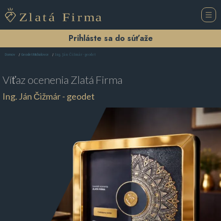
Prihláste sa do súťaže
Ing. Ján Čižmár - geodet
Domov
Geodet Michalovce
Víťaz ocenenia
Zlatá Firma
Ing. Ján Čižmár - geodet