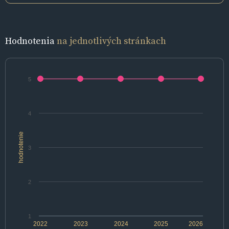
Hodnotenia
na jednotlivých stránkach
5
4
hodnotenie
3
2
1
2022
2023
2024
2025
2026