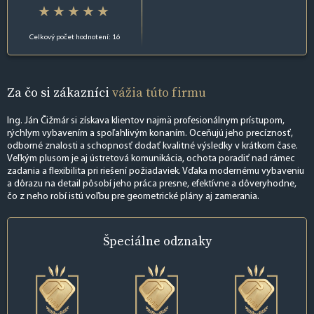
Celkový počet hodnotení: 16
Za čo si zákazníci
vážia túto firmu
Ing. Ján Čižmár si získava klientov najmä profesionálnym prístupom,
rýchlym vybavením a spoľahlivým konaním. Oceňujú jeho precíznosť,
odborné znalosti a schopnosť dodať kvalitné výsledky v krátkom čase.
Veľkým plusom je aj ústretová komunikácia, ochota poradiť nad rámec
zadania a flexibilita pri riešení požiadaviek. Vďaka modernému vybaveniu
a dôrazu na detail pôsobí jeho práca presne, efektívne a dôveryhodne,
čo z neho robí istú voľbu pre geometrické plány aj zamerania.
Špeciálne
odznaky