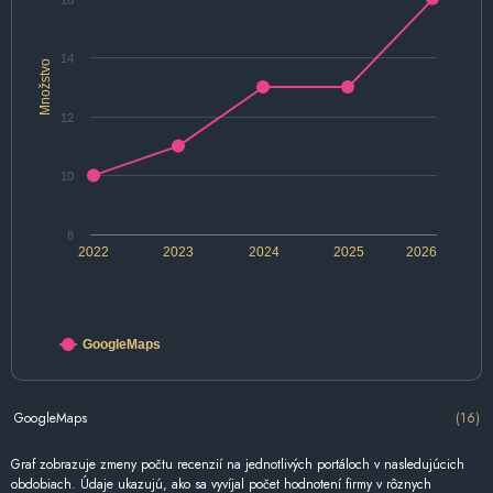
16
14
Množstvo
12
10
8
2022
2023
2024
2025
2026
GoogleMaps
GoogleMaps
(16)
Graf zobrazuje zmeny počtu recenzií na jednotlivých portáloch v nasledujúcich
obdobiach. Údaje ukazujú, ako sa vyvíjal počet hodnotení firmy v rôznych