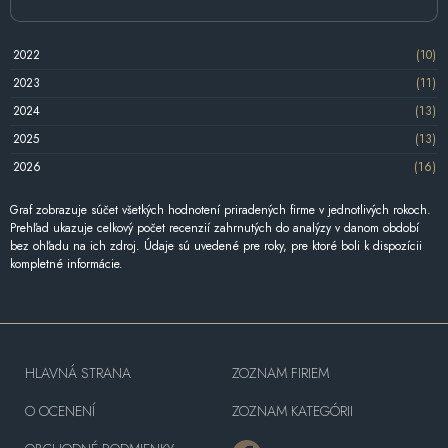
2022
(10)
2023
(11)
2024
(13)
2025
(13)
2026
(16)
Graf zobrazuje súčet všetkých hodnotení priradených firme v jednotlivých rokoch.
Prehľad ukazuje celkový počet recenzií zahrnutých do analýzy v danom období
bez ohľadu na ich zdroj. Údaje sú uvedené pre roky, pre ktoré boli k dispozícii
kompletné informácie.
HLAVNÁ STRANA
ZOZNAM FIRIEM
O OCENENÍ
ZOZNAM KATEGÓRII