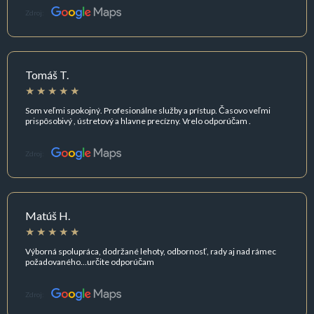
Zdroj:
Tomáš T.
Som veľmi spokojný. Profesionálne služby a prístup. Časovo veľmi
prispôsobivý , ústretový a hlavne precízny. Vrelo odporúčam .
Zdroj:
Matúš H.
Výborná spolupráca, dodržané lehoty, odbornosť, rady aj nad rámec
požadovaného…určite odporúčam
Zdroj: