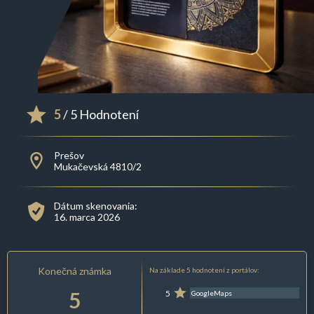
5
/ 5 Hodnotení
Prešov
Mukačevská 4810/2
Dátum skenovania:
16. marca 2026
Konečná známka
Na základe 5 hodnotení z portálov:
5
5
GoogleMaps