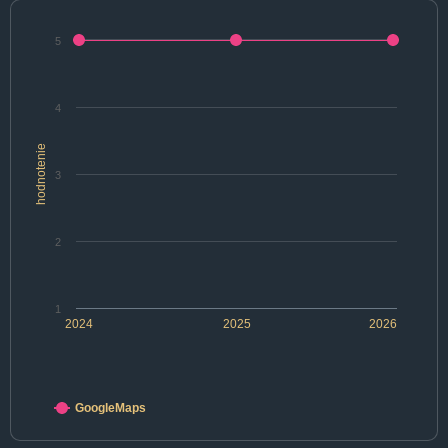
5
4
hodnotenie
3
2
1
2024
2025
2026
GoogleMaps