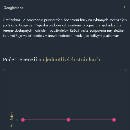
GoogleMaps
(5)
Graf zobrazuje porovnanie priemerných hodnotení firmy na vybraných recenzných
portáloch. Údaje zahŕňajú iba obdobie od spustenia programu a vychádzajú z
verejne dostupných hodnotení používateľov. Každá krivka zodpovedá inej službe,
čo umožňuje vidieť rozdiely v úrovni hodnotení medzi jednotlivými platformami.
Počet recenzií
na jednotlivých stránkach
Množstvo
5