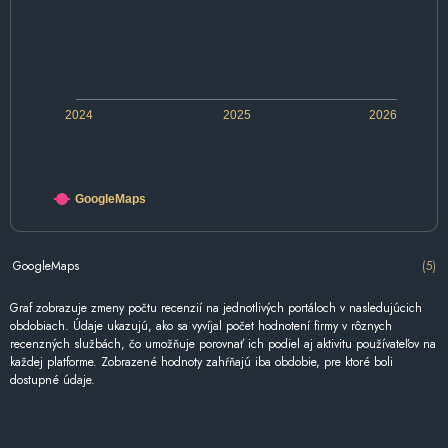
2024
2025
2026
GoogleMaps
GoogleMaps
(5)
Graf zobrazuje zmeny počtu recenzií na jednotlivých portáloch v nasledujúcich
obdobiach. Údaje ukazujú, ako sa vyvíjal počet hodnotení firmy v rôznych
recenzných službách, čo umožňuje porovnať ich podiel aj aktivitu používateľov na
každej platforme. Zobrazené hodnoty zahŕňajú iba obdobie, pre ktoré boli
dostupné údaje.