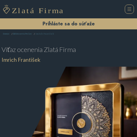
Prihláste sa do súťaže
Imrich František
Domov
Elektroservis Prešov
Víťaz ocenenia
Zlatá Firma
Imrich František