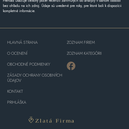
Prehľad ukazuje celkový počet recenzií zahrnutých do analýzy v danom období
bez ohľadu na ich zdroj. Údaje sú uvedené pre roky, pre ktoré boli k dispozícii
kompletné informácie.
HLAVNÁ STRANA
ZOZNAM FIRIEM
O OCENENÍ
ZOZNAM KATEGÓRII
OBCHODNÉ PODMIENKY
ZÁSADY OCHRANY OSOBNÝCH
ÚDAJOV
KONTAKT
PRIHLÁŠKA