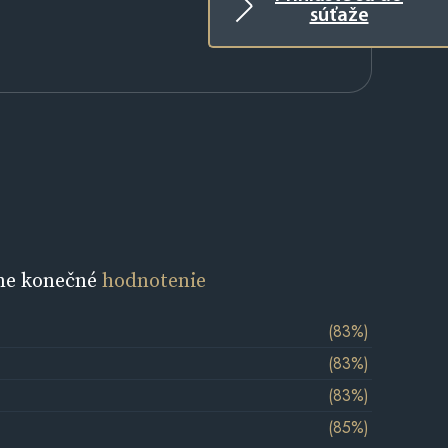
súťaže
ne konečné
hodnotenie
(83%)
(83%)
(83%)
(85%)