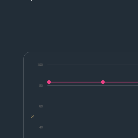
100
80
60
%
40