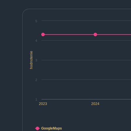
5
4
hodnotenie
3
2
1
2023
2024
GoogleMaps