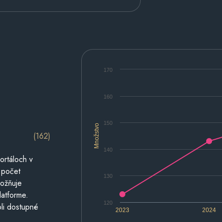
170
160
150
Množstvo
(162)
140
ortáloch v
 počet
130
možňuje
latforme.
120
li dostupné
2023
2024