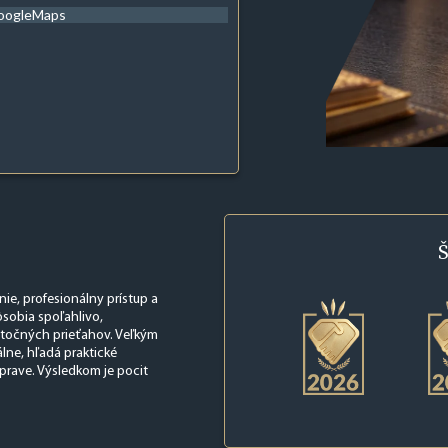
oogleMaps
Š
nie, profesionálny prístup a
ôsobia spoľahlivo,
ytočných prieťahov. Veľkým
álne, hľadá praktické
oprave. Výsledkom je pocit