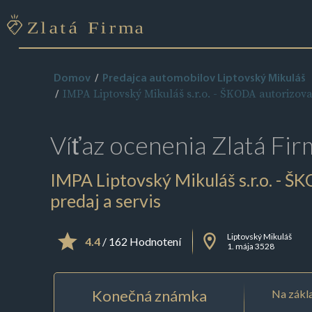
Domov
Predajca automobilov Liptovský Mikuláš
IMPA Liptovský Mikuláš s.r.o. - ŠKODA autorizova
Víťaz ocenenia
Zlatá Fir
IMPA Liptovský Mikuláš s.r.o. - 
predaj a servis
Liptovský Mikuláš
4.4
/ 162 Hodnotení
1. mája 3528
Konečná známka
Na zákla