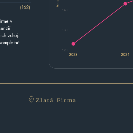
(162)
140
irme v
cenzií
130
ich zdroj.
 kompletné
120
2023
2024