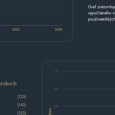
Graf znázorňuj
vypočítaného n
používateľských
2025
2026
170
 rokoch
160
(123)
(143)
150
Množstvo
(153)