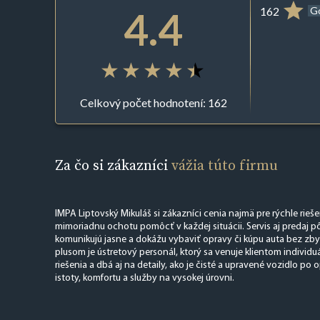
4.4
162
G
Celkový počet hodnotení: 162
Za čo si zákazníci
vážia túto firmu
IMPA Liptovský Mikuláš si zákazníci cenia najmä pre rýchle rieše
mimoriadnu ochotu pomôcť v každej situácii. Servis aj predaj p
komunikujú jasne a dokážu vybaviť opravy či kúpu auta bez zb
plusom je ústretový personál, ktorý sa venuje klientom individu
riešenia a dbá aj na detaily, ako je čisté a upravené vozidlo po 
istoty, komfortu a služby na vysokej úrovni.