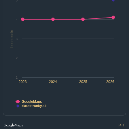
5
4
hodnotenie
3
2
1
2023
2024
2025
2026
GoogleMaps
zlatestranky.sk
GoogleMaps
(4.1)