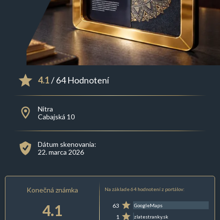
4.1
/ 64 Hodnotení
Nitra
Cabajská 10
Dátum skenovania:
22. marca 2026
Konečná známka
Na základe 64 hodnotení z portálov:
4.1
63
GoogleMaps
1
zlatestranky.sk