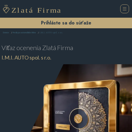
Prihláste sa do súťaže
I.M.I. AUTO spol. s r.o.
Domov
Predajca automobilov Nitra
Víťaz ocenenia
Zlatá Firma
I.M.I. AUTO spol. s r.o.