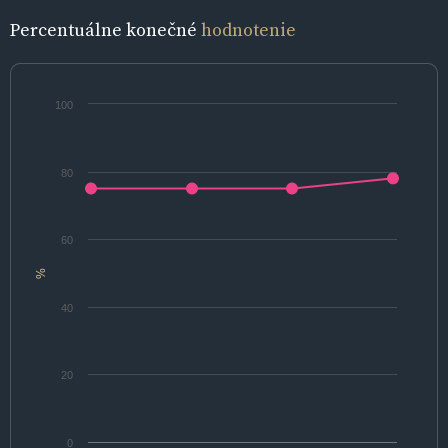
Percentuálne konečné
hodnotenie
100
80
60
%
40
20
0