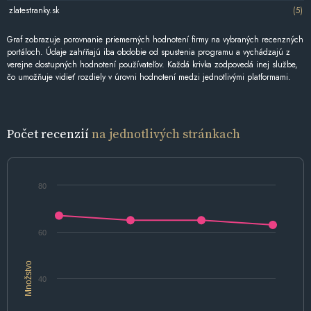
zlatestranky.sk
(5)
Graf zobrazuje porovnanie priemerných hodnotení firmy na vybraných recenzných
portáloch. Údaje zahŕňajú iba obdobie od spustenia programu a vychádzajú z
verejne dostupných hodnotení používateľov. Každá krivka zodpovedá inej službe,
čo umožňuje vidieť rozdiely v úrovni hodnotení medzi jednotlivými platformami.
Počet recenzií
na jednotlivých stránkach
80
60
Množstvo
40