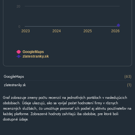
20
0
2023
2024
2025
2026
GoogleMaps
zlatestranky.sk
GoogleMaps
(63)
zlatestranky.sk
(1)
Graf zobrazuje zmeny počtu recenzií na jednotlivých portáloch v nasledujúcich
obdobiach. Údaje ukazujú, ako sa vyvíjal počet hodnotení firmy v rôznych
recenzných službách, čo umožňuje porovnať ich podiel aj aktivitu používateľov na
každej platforme. Zobrazené hodnoty zahŕňajú iba obdobie, pre ktoré boli
dostupné údaje.