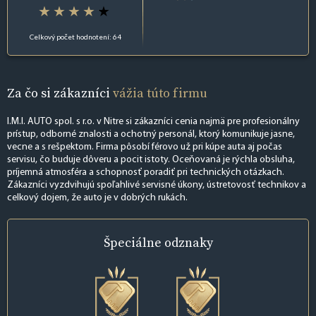
Celkový počet hodnotení: 64
Za čo si zákazníci
vážia túto firmu
I.M.I. AUTO spol. s r.o. v Nitre si zákazníci cenia najmä pre profesionálny
prístup, odborné znalosti a ochotný personál, ktorý komunikuje jasne,
vecne a s rešpektom. Firma pôsobí férovo už pri kúpe auta aj počas
servisu, čo buduje dôveru a pocit istoty. Oceňovaná je rýchla obsluha,
príjemná atmosféra a schopnosť poradiť pri technických otázkach.
Zákazníci vyzdvihujú spoľahlivé servisné úkony, ústretovosť technikov a
celkový dojem, že auto je v dobrých rukách.
Špeciálne
odznaky