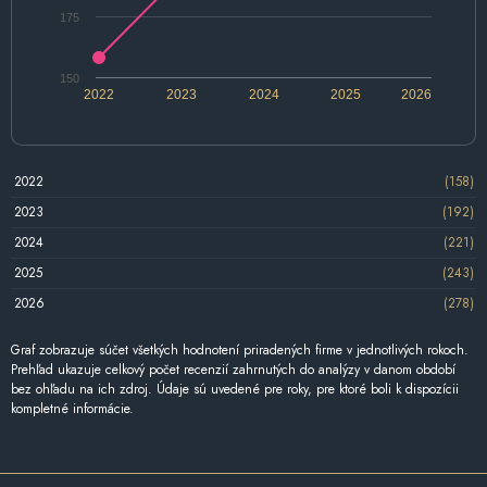
175
150
2022
2023
2024
2025
2026
2022
(158)
2023
(192)
2024
(221)
2025
(243)
2026
(278)
Graf zobrazuje súčet všetkých hodnotení priradených firme v jednotlivých rokoch.
Prehľad ukazuje celkový počet recenzií zahrnutých do analýzy v danom období
bez ohľadu na ich zdroj. Údaje sú uvedené pre roky, pre ktoré boli k dispozícii
kompletné informácie.