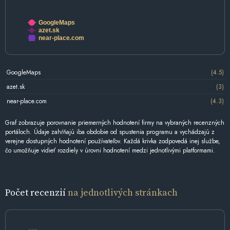
GoogleMaps
azet.sk
near-place.com
GoogleMaps
(4.5)
azet.sk
(3)
near-place.com
(4.3)
Graf zobrazuje porovnanie priemerných hodnotení firmy na vybraných recenzných
portáloch. Údaje zahŕňajú iba obdobie od spustenia programu a vychádzajú z
verejne dostupných hodnotení používateľov. Každá krivka zodpovedá inej službe,
čo umožňuje vidieť rozdiely v úrovni hodnotení medzi jednotlivými platformami.
Počet recenzií
na jednotlivých stránkach