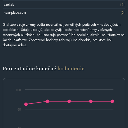
azet.sk
(4)
near-place.com
(5)
Graf zobrazuje zmeny počtu recenzií na jednotlivých portáloch v nasledujúcich
obdobiach. Údaje ukazujú, ako sa vyvíjal počet hodnotení firmy v rôznych
recenzných službách, čo umožňuje porovnať ich podiel aj aktivitu používateľov na
každej platforme. Zobrazené hodnoty zahŕňajú iba obdobie, pre ktoré boli
dostupné údaje.
Percentuálne konečné
hodnotenie
100
80