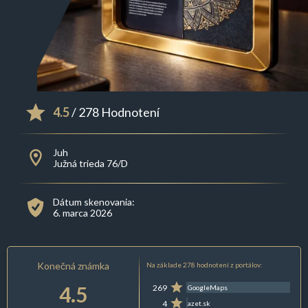
4.5
/ 278 Hodnotení
Juh
Južná trieda 76/D
Dátum skenovania:
6. marca 2026
Konečná známka
Na základe 278 hodnotení z portálov:
4.5
269
GoogleMaps
4
azet.sk