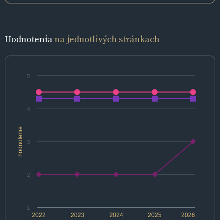
Hodnotenia
na jednotlivých stránkach
5
4
hodnotenie
3
2
1
2022
2023
2024
2025
2026