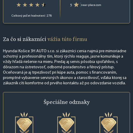
5
near-place.com
Celkový počet hodnotení: 278
Za čo si zákazníci
vážia túto firmu
Hyundai Košice 3H AUTO s.r.o. si zákazníci cenia najmä pre mimoriadne
ochotný a profesionálny tím, ktorý rýchlo reaguje, jasne komunikuje a
vždy hľadá riešenie na mieru. Predaj aj servis pôsobia spoľahlivo, s
dôrazom na ústretovosť, odborné poradenstvo a férový prístup.
Oceňovaná je aj trpezlivosť pri kúpe auta, pomoc s financovaním,
promptné vybavenie servisných úkonov a starostlivosť, vďaka ktorej sa
zákazník cíti komfortne od prvého kontaktu až po odovzdanie vozidla.
Špeciálne
odznaky