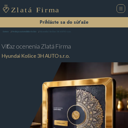
Prihláste sa do súťaže
Hyundai Košice 3H AUTO s.r.o.
Domov
Predajca automobilov Košice
Víťaz ocenenia
Zlatá Firma
Hyundai Košice 3H AUTO s.r.o.