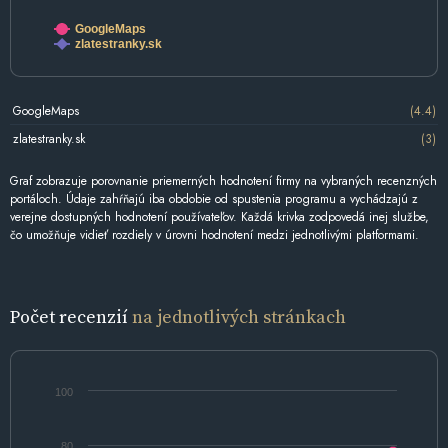
GoogleMaps
zlatestranky.sk
GoogleMaps
(4.4)
zlatestranky.sk
(3)
Graf zobrazuje porovnanie priemerných hodnotení firmy na vybraných recenzných
portáloch. Údaje zahŕňajú iba obdobie od spustenia programu a vychádzajú z
verejne dostupných hodnotení používateľov. Každá krivka zodpovedá inej službe,
čo umožňuje vidieť rozdiely v úrovni hodnotení medzi jednotlivými platformami.
Počet recenzií
na jednotlivých stránkach
100
80