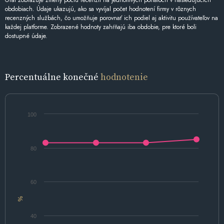
Graf zobrazuje zmeny počtu recenzií na jednotlivých portáloch v nasledujúcich
obdobiach. Údaje ukazujú, ako sa vyvíjal počet hodnotení firmy v rôznych
recenzných službách, čo umožňuje porovnať ich podiel aj aktivitu používateľov na
každej platforme. Zobrazené hodnoty zahŕňajú iba obdobie, pre ktoré boli
dostupné údaje.
Percentuálne konečné
hodnotenie
100
80
60
%
40