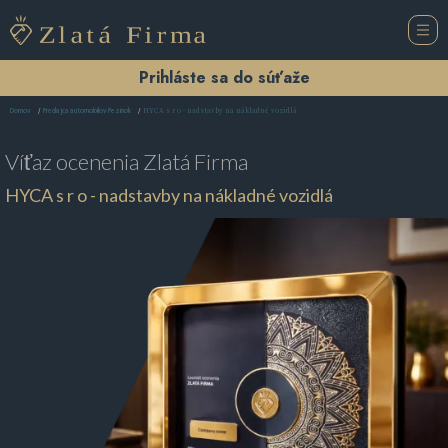
Prihláste sa do súťaže
HYCA s r o - nadstavby na nákladné vozidlá
Domov
Predajca automobilov Pezinok
Víťaz ocenenia
Zlatá Firma
HYCA s r o - nadstavby na nákladné vozidlá