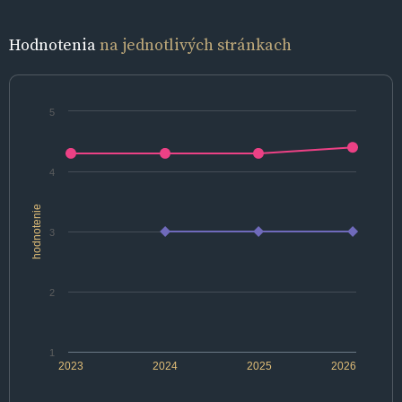
Hodnotenia
na jednotlivých stránkach
5
4
hodnotenie
3
2
1
2023
2024
2025
2026