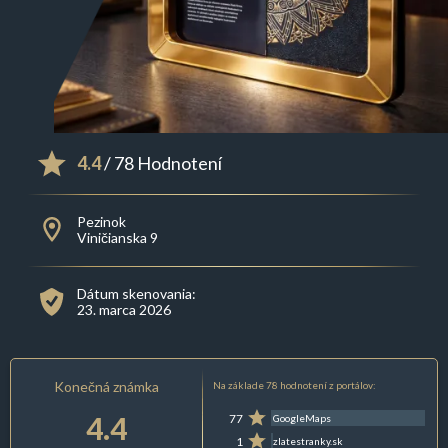
4.4
/ 78 Hodnotení
Pezinok
Viničianska 9
Dátum skenovania:
23. marca 2026
Konečná známka
Na základe 78 hodnotení z portálov:
4.4
77
GoogleMaps
1
zlatestranky.sk