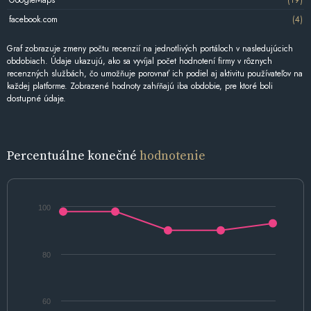
facebook.com
(4)
Graf zobrazuje zmeny počtu recenzií na jednotlivých portáloch v nasledujúcich
obdobiach. Údaje ukazujú, ako sa vyvíjal počet hodnotení firmy v rôznych
recenzných službách, čo umožňuje porovnať ich podiel aj aktivitu používateľov na
každej platforme. Zobrazené hodnoty zahŕňajú iba obdobie, pre ktoré boli
dostupné údaje.
Percentuálne konečné
hodnotenie
100
80
60