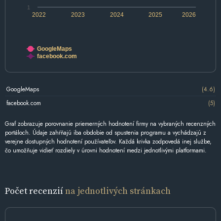
1
2022
2023
2024
2025
2026
GoogleMaps
facebook.com
GoogleMaps
(4.6)
facebook.com
(5)
Graf zobrazuje porovnanie priemerných hodnotení firmy na vybraných recenzných
portáloch. Údaje zahŕňajú iba obdobie od spustenia programu a vychádzajú z
verejne dostupných hodnotení používateľov. Každá krivka zodpovedá inej službe,
čo umožňuje vidieť rozdiely v úrovni hodnotení medzi jednotlivými platformami.
Počet recenzií
na jednotlivých stránkach