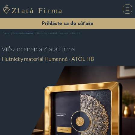
Prihláste sa do súťaže
Hutnícky materiál Humenné - ATOL HB
Domov
Železiarstvo Humenné
Víťaz ocenenia
Zlatá Firma
Hutnícky materiál Humenné - ATOL HB