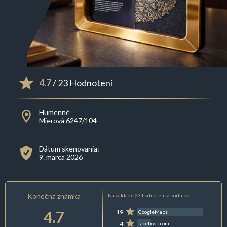
4.7
/ 23 Hodnotení
Humenné
Mierová 6247/104
Dátum skenovania:
9. marca 2026
Konečná známka
Na základe 23 hodnotení z portálov:
4.7
19
GoogleMaps
4
facebook.com