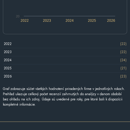
20
2022
2023
2024
2025
2026
2022
(22)
2023
(22)
2024
(24)
2025
(21)
2026
(23)
Graf zobrazuje súčet všetkých hodnotení priradených firme v jednotlivých rokoch.
Prehľad ukazuje celkový počet recenzií zahrnutých do analýzy v danom období
bez ohľadu na ich zdroj. Údaje sú uvedené pre roky, pre ktoré boli k dispozícii
kompletné informácie.