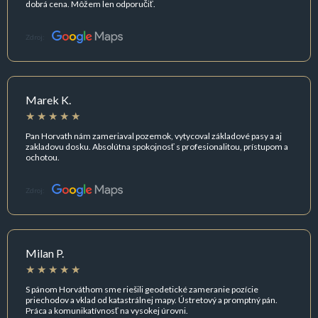
dobrá cena. Môžem len odporučiť.
Zdroj:
Marek K.
Pan Horvath nám zameriaval pozemok, vytycoval základové pasy a aj
zakladovu dosku. Absolútna spokojnosť s profesionalitou, prístupom a
ochotou.
Zdroj:
Milan P.
S pánom Horváthom sme riešili geodetické zameranie pozície
priechodov a vklad od katastrálnej mapy. Ústretový a promptný pán.
Práca a komunikatívnosť na vysokej úrovni.