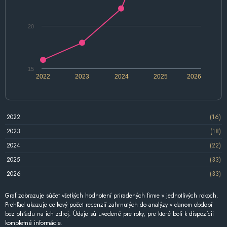
20
15
2022
2023
2024
2025
2026
2022
(16)
2023
(18)
2024
(22)
2025
(33)
2026
(33)
Graf zobrazuje súčet všetkých hodnotení priradených firme v jednotlivých rokoch.
Prehľad ukazuje celkový počet recenzií zahrnutých do analýzy v danom období
bez ohľadu na ich zdroj. Údaje sú uvedené pre roky, pre ktoré boli k dispozícii
kompletné informácie.