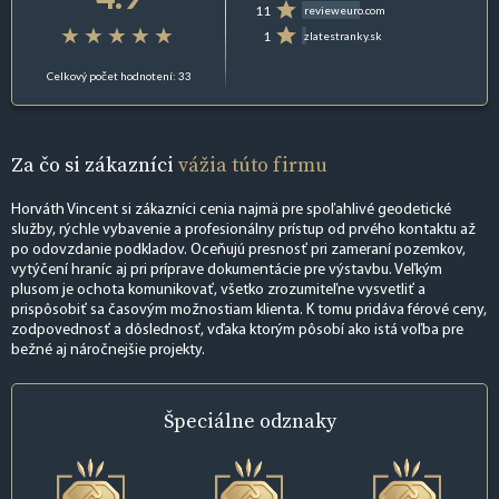
11
revieweuro.com
1
zlatestranky.sk
Celkový počet hodnotení: 33
Za čo si zákazníci
vážia túto firmu
Horváth Vincent si zákazníci cenia najmä pre spoľahlivé geodetické
služby, rýchle vybavenie a profesionálny prístup od prvého kontaktu až
po odovzdanie podkladov. Oceňujú presnosť pri zameraní pozemkov,
vytýčení hraníc aj pri príprave dokumentácie pre výstavbu. Veľkým
plusom je ochota komunikovať, všetko zrozumiteľne vysvetliť a
prispôsobiť sa časovým možnostiam klienta. K tomu pridáva férové ceny,
zodpovednosť a dôslednosť, vďaka ktorým pôsobí ako istá voľba pre
bežné aj náročnejšie projekty.
Špeciálne
odznaky