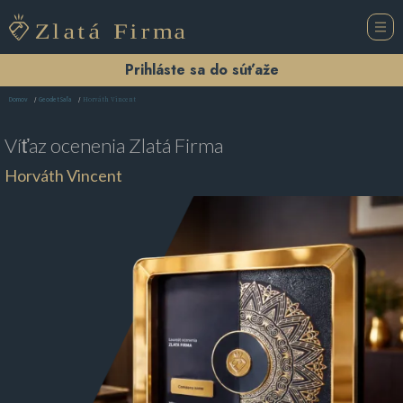
Prihláste sa do súťaže
Horváth Vincent
Domov
Geodet Šaľa
Víťaz ocenenia
Zlatá Firma
Horváth Vincent