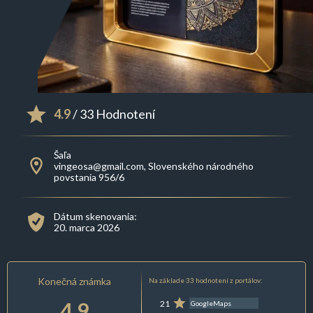
4.9
/ 33 Hodnotení
Šaľa
vingeosa@gmail.com, Slovenského národného
povstania 956/6
Dátum skenovania:
20. marca 2026
Konečná známka
Na základe 33 hodnotení z portálov:
4.9
21
GoogleMaps