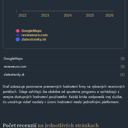
1
2022
2023
2024
2025
2026
GoogleMaps
revieweuro.com
zlatestranky.sk
GoogleMaps
(5)
revieweuro.com
(5)
zlatestranky.sk
(2)
Graf zobrazuje porovnanie priemerných hodnotení firmy na vybraných recenzných
portáloch. Údaje zahŕňajú iba obdobie od spustenia programu a vychádzajú z
verejne dostupných hodnotení používateľov. Každá krivka zodpovedá inej službe,
čo umožňuje vidieť rozdiely v úrovni hodnotení medzi jednotlivými platformami.
Počet recenzií
na jednotlivých stránkach