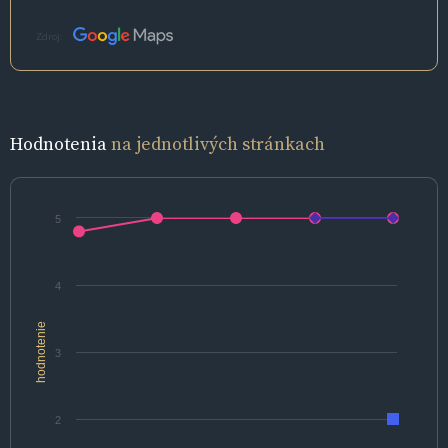
Zdroj:
Hodnotenia
na jednotlivých stránkach
5
4
hodnotenie
3
2