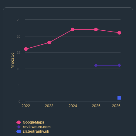
25
20
15
Množstvo
10
5
0
2022
2023
2024
2025
2026
GoogleMaps
revieweuro.com
zlatestranky.sk