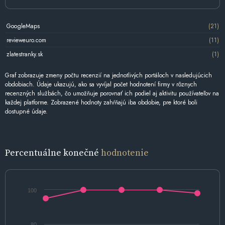
GoogleMaps
(21)
revieweuro.com
(11)
zlatestranky.sk
(1)
Graf zobrazuje zmeny počtu recenzií na jednotlivých portáloch v nasledujúcich
obdobiach. Údaje ukazujú, ako sa vyvíjal počet hodnotení firmy v rôznych
recenzných službách, čo umožňuje porovnať ich podiel aj aktivitu používateľov na
každej platforme. Zobrazené hodnoty zahŕňajú iba obdobie, pre ktoré boli
dostupné údaje.
Percentuálne konečné
hodnotenie
100
80