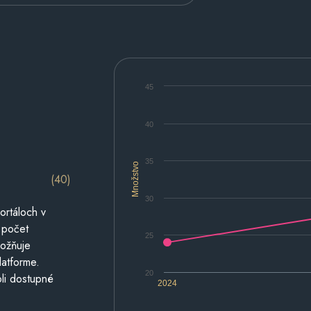
45
40
35
Množstvo
(40)
30
ortáloch v
 počet
25
možňuje
latforme.
20
li dostupné
2024