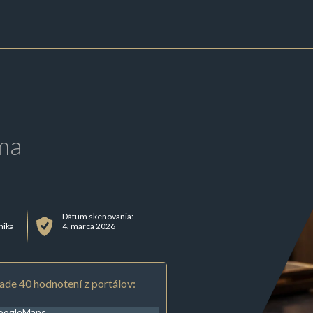
ma
Dátum skenovania:
nika
4. marca 2026
ade 40 hodnotení z portálov:
oogleMaps