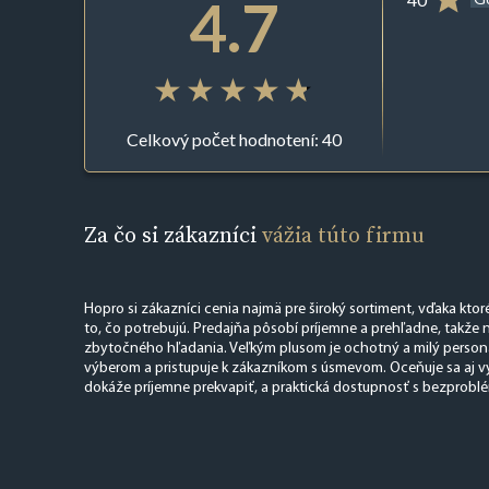
4.7
Celkový počet hodnotení: 40
Za čo si zákazníci
vážia túto firmu
Hopro si zákazníci cenia najmä pre široký sortiment, vďaka kto
to, čo potrebujú. Predajňa pôsobí príjemne a prehľadne, takže
zbytočného hľadania. Veľkým plusom je ochotný a milý personá
výberom a pristupuje k zákazníkom s úsmevom. Oceňuje sa aj 
dokáže príjemne prekvapiť, a praktická dostupnosť s bezprob