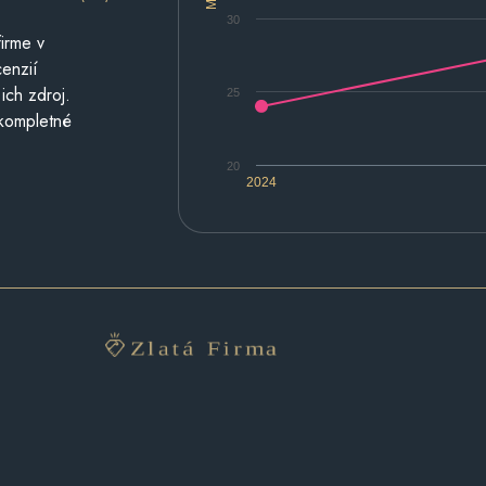
30
irme v
cenzií
ich zdroj.
25
 kompletné
20
2024