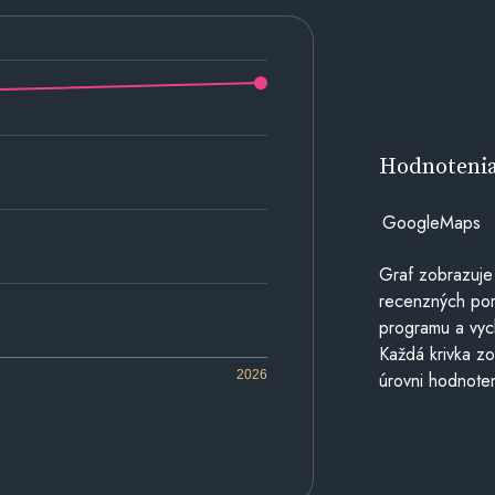
Hodnoteni
GoogleMaps
Graf zobrazuje
recenzných por
programu a vyc
Každá krivka zo
2026
úrovni hodnoten