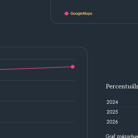
GoogleMaps
Percentuál
2024
2025
2026
Graf znázorňuj