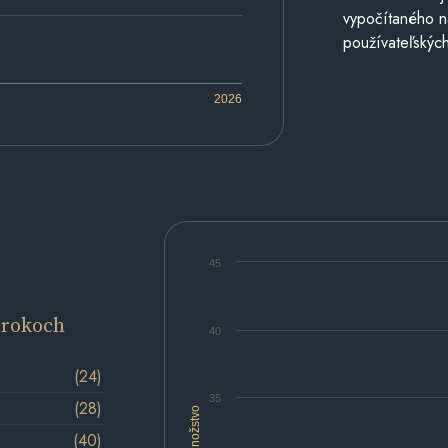
vypočítaného n
používateľských
2026
45
 rokoch
40
(24)
35
(28)
Množstvo
(40)