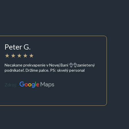
Peter G.
Necakane prekvapenie v Novej Bani 👌👌zanietený
podnikateľ. Držíme palce. PS: skvelý personal
Zdroj: