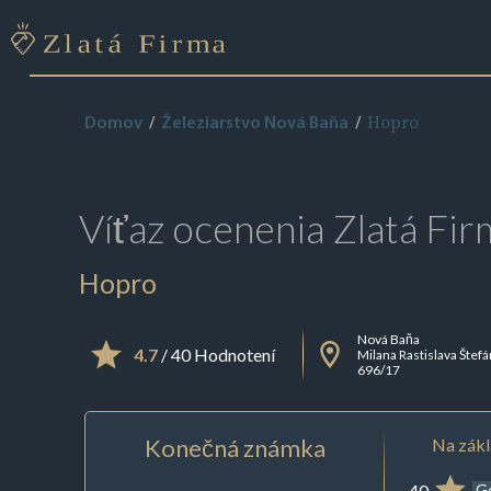
Hopro
Domov
Železiarstvo Nová Baňa
Víťaz ocenenia
Zlatá Fir
Hopro
Nová Baňa
4.7
/ 40 Hodnotení
Milana Rastislava Štefá
696/17
Konečná známka
Na zákl
40
G