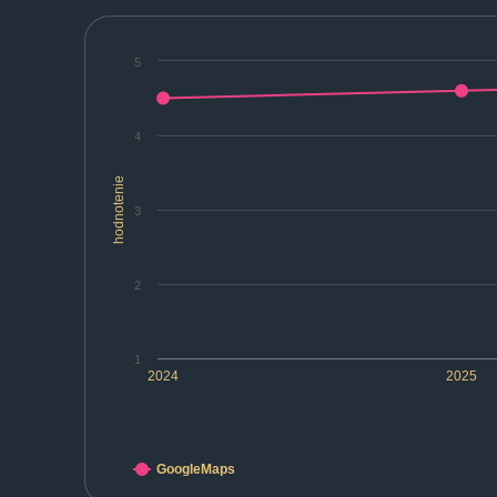
5
4
hodnotenie
3
2
1
2024
2025
GoogleMaps