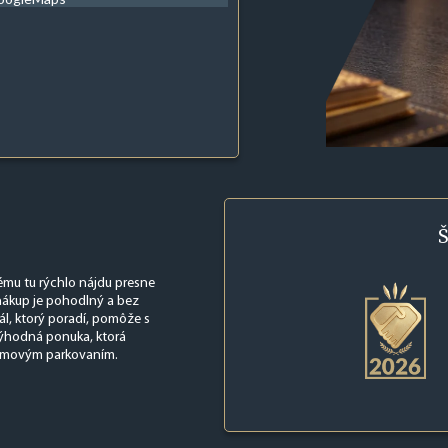
Š
rému tu rýchlo nájdu presne
 nákup je pohodlný a bez
l, ktorý poradí, pomôže s
výhodná ponuka, ktorá
lémovým parkovaním.