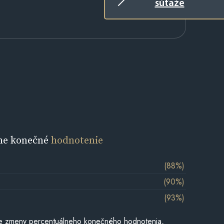
súťaže
ne konečné
hodnotenie
(88%)
(90%)
(93%)
e zmeny percentuálneho konečného hodnotenia,