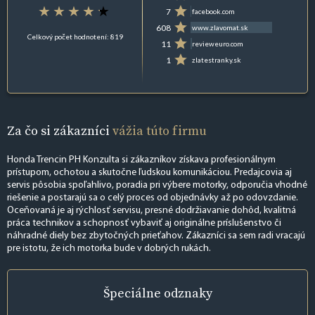
7
facebook.com
608
www.zlavomat.sk
Celkový počet hodnotení: 819
11
revieweuro.com
1
zlatestranky.sk
Za čo si zákazníci
vážia túto firmu
Honda Trencin PH Konzulta si zákazníkov získava profesionálnym
prístupom, ochotou a skutočne ľudskou komunikáciou. Predajcovia aj
servis pôsobia spoľahlivo, poradia pri výbere motorky, odporučia vhodné
riešenie a postarajú sa o celý proces od objednávky až po odovzdanie.
Oceňovaná je aj rýchlosť servisu, presné dodržiavanie dohôd, kvalitná
práca technikov a schopnosť vybaviť aj originálne príslušenstvo či
náhradné diely bez zbytočných prieťahov. Zákazníci sa sem radi vracajú
pre istotu, že ich motorka bude v dobrých rukách.
Špeciálne
odznaky