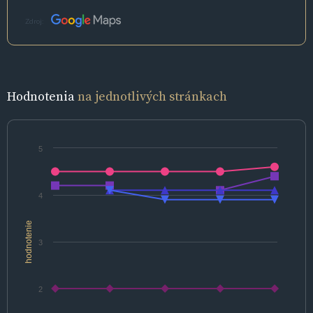
Zdroj:
Hodnotenia
na jednotlivých stránkach
5
4
hodnotenie
3
2