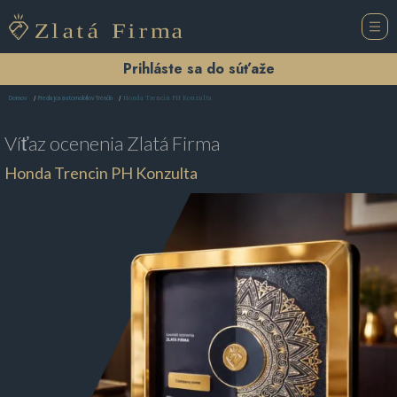
Prihláste sa do súťaže
Honda Trencin PH Konzulta
Domov
Predajca automobilov Trenčín
Víťaz ocenenia
Zlatá Firma
Honda Trencin PH Konzulta