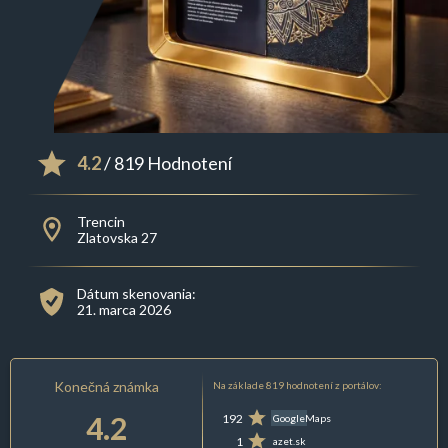
4.2
/ 819 Hodnotení
Trencin
Zlatovska 27
Dátum skenovania:
21. marca 2026
Konečná známka
Na základe 819 hodnotení z portálov:
4.2
192
GoogleMaps
1
azet.sk