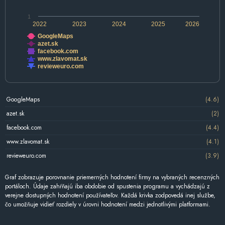
1
2022
2023
2024
2025
2026
GoogleMaps
azet.sk
facebook.com
www.zlavomat.sk
revieweuro.com
GoogleMaps
(4.6)
azet.sk
(2)
facebook.com
(4.4)
www.zlavomat.sk
(4.1)
revieweuro.com
(3.9)
Graf zobrazuje porovnanie priemerných hodnotení firmy na vybraných recenzných
portáloch. Údaje zahŕňajú iba obdobie od spustenia programu a vychádzajú z
verejne dostupných hodnotení používateľov. Každá krivka zodpovedá inej službe,
čo umožňuje vidieť rozdiely v úrovni hodnotení medzi jednotlivými platformami.