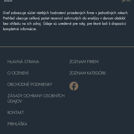
2026
(819)
Graf zobrazuje súčet všetkých hodnotení priradených firme v jednotlivých rokoch.
Prehľad ukazuje celkový počet recenzií zahrnutých do analýzy v danom období
bez ohľadu na ich zdroj. Údaje sú uvedené pre roky, pre ktoré boli k dispozícii
kompletné informácie.
HLAVNÁ STRANA
ZOZNAM FIRIEM
O OCENENÍ
ZOZNAM KATEGÓRII
OBCHODNÉ PODMIENKY
ZÁSADY OCHRANY OSOBNÝCH
ÚDAJOV
KONTAKT
PRIHLÁŠKA