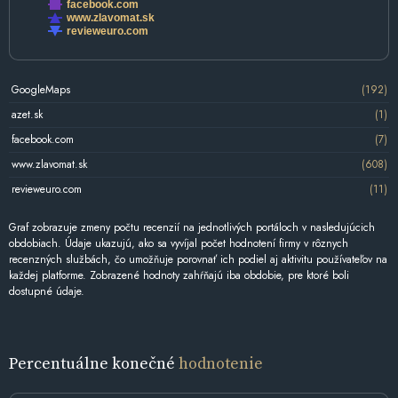
facebook.com
www.zlavomat.sk
revieweuro.com
GoogleMaps
(192)
azet.sk
(1)
facebook.com
(7)
www.zlavomat.sk
(608)
revieweuro.com
(11)
Graf zobrazuje zmeny počtu recenzií na jednotlivých portáloch v nasledujúcich
obdobiach. Údaje ukazujú, ako sa vyvíjal počet hodnotení firmy v rôznych
recenzných službách, čo umožňuje porovnať ich podiel aj aktivitu používateľov na
každej platforme. Zobrazené hodnoty zahŕňajú iba obdobie, pre ktoré boli
dostupné údaje.
Percentuálne konečné
hodnotenie