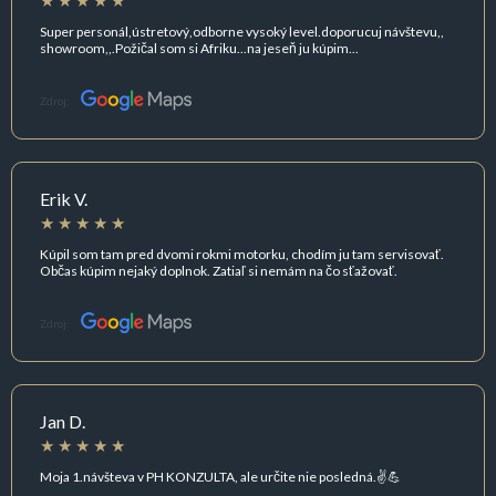
Super personál,ústretový,odborne vysoký level.doporucuj návštevu,,
showroom,,.Požičal som si Afriku...na jeseň ju kúpim...
Zdroj:
Erik V.
Kúpil som tam pred dvomi rokmi motorku, chodím ju tam servisovať.
Občas kúpim nejaký doplnok. Zatiaľ si nemám na čo sťažovať.
Zdroj:
Jan D.
Moja 1.návšteva v PH KONZULTA, ale určite nie posledná.✌️💪