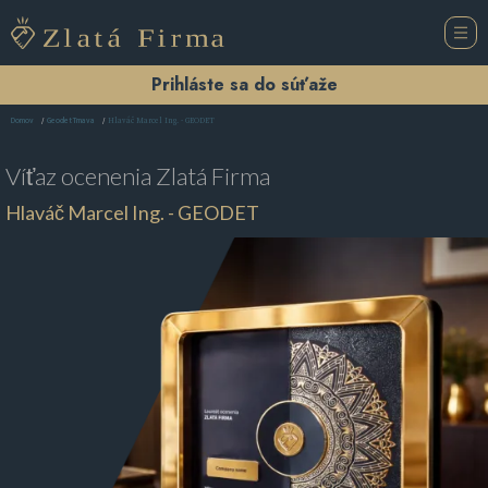
Prihláste sa do súťaže
Hlaváč Marcel Ing. - GEODET
Domov
Geodet Trnava
Víťaz ocenenia
Zlatá Firma
Hlaváč Marcel Ing. - GEODET