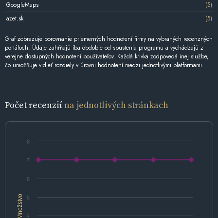
GoogleMaps
(5)
azet.sk
(5)
Graf zobrazuje porovnanie priemerných hodnotení firmy na vybraných recenzných
portáloch. Údaje zahŕňajú iba obdobie od spustenia programu a vychádzajú z
verejne dostupných hodnotení používateľov. Každá krivka zodpovedá inej službe,
čo umožňuje vidieť rozdiely v úrovni hodnotení medzi jednotlivými platformami.
Počet recenzií
na jednotlivých stránkach
8
7
6
Množstvo
5
4