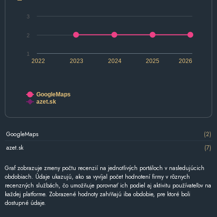
3
2
1
2022
2023
2024
2025
2026
GoogleMaps
azet.sk
GoogleMaps
(2)
azet.sk
(7)
Graf zobrazuje zmeny počtu recenzií na jednotlivých portáloch v nasledujúcich
obdobiach. Údaje ukazujú, ako sa vyvíjal počet hodnotení firmy v rôznych
recenzných službách, čo umožňuje porovnať ich podiel aj aktivitu používateľov na
každej platforme. Zobrazené hodnoty zahŕňajú iba obdobie, pre ktoré boli
dostupné údaje.