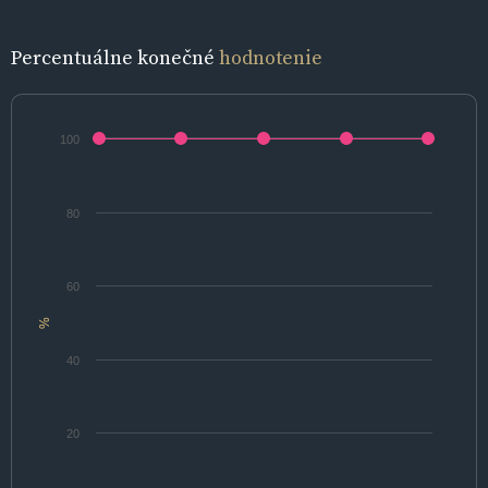
Percentuálne konečné
hodnotenie
100
80
60
%
40
20