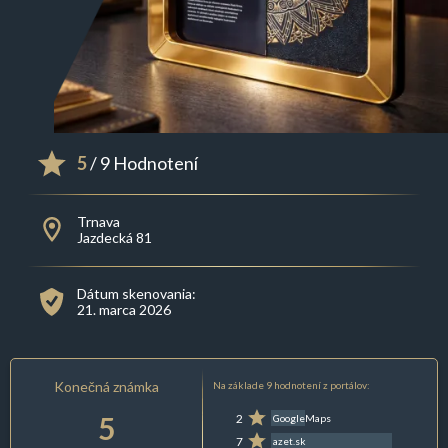
5
/ 9 Hodnotení
Trnava
Jazdecká 81
Dátum skenovania:
21. marca 2026
Konečná známka
Na základe 9 hodnotení z portálov:
5
2
GoogleMaps
7
azet.sk