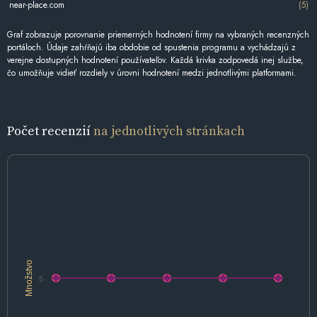
near-place.com
(5)
Graf zobrazuje porovnanie priemerných hodnotení firmy na vybraných recenzných
portáloch. Údaje zahŕňajú iba obdobie od spustenia programu a vychádzajú z
verejne dostupných hodnotení používateľov. Každá krivka zodpovedá inej službe,
čo umožňuje vidieť rozdiely v úrovni hodnotení medzi jednotlivými platformami.
Počet recenzií
na jednotlivých stránkach
Množstvo
5