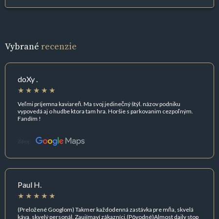
Vybrané
recenzie
doXy .
Veľmi príjemna kaviareň. Ma svoj jedinečný štýl. názov podniku
vypovedá aj o hudbe ktora tam hra. Horšie s parkovanim cezpoľným.
Fandím !
Zdroj:
Paul H.
(Preložené Googlom) Takmer každodenná zastávka pre mňa, skvelá
káva, skvelý personál. Zaujímaví zákazníci.(Pôvodné)Almost daily stop