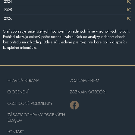
2024
(10)
2025
(10)
2026
(10)
Graf zobrazuje súčet všetkých hodnotení priradených firme v jednotlivých rokoch.
Prehľad ukazuje celkový počet recenzií zahrnutých do analýzy v danom období
bez ohľadu na ich zdroj. Údaje sú uvedené pre roky, pre ktoré boli k dispozícii
kompletné informácie.
HLAVNÁ STRANA
ZOZNAM FIRIEM
O OCENENÍ
ZOZNAM KATEGÓRII
OBCHODNÉ PODMIENKY
ZÁSADY OCHRANY OSOBNÝCH
ÚDAJOV
KONTAKT