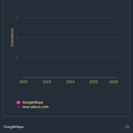
4
hodnotenie
3
2
1
2022
2023
2024
2025
2026
GoogleMaps
near-place.com
GoogleMaps
(5)