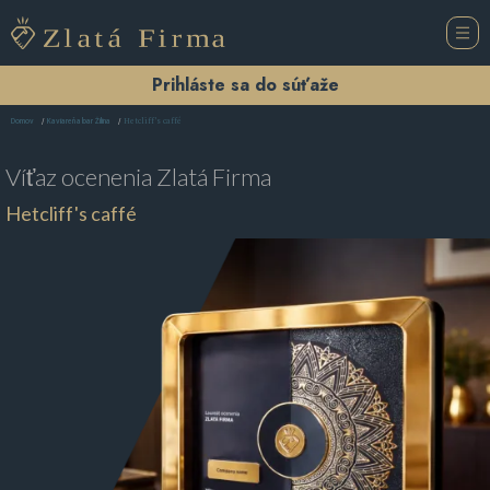
Prihláste sa do súťaže
Hetcliff's caffé
Domov
Kaviareň a bar Žilina
Víťaz ocenenia
Zlatá Firma
Hetcliff's caffé