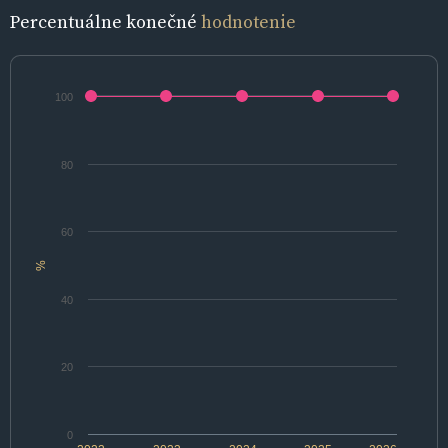
Percentuálne konečné
hodnotenie
100
80
60
%
40
20
0