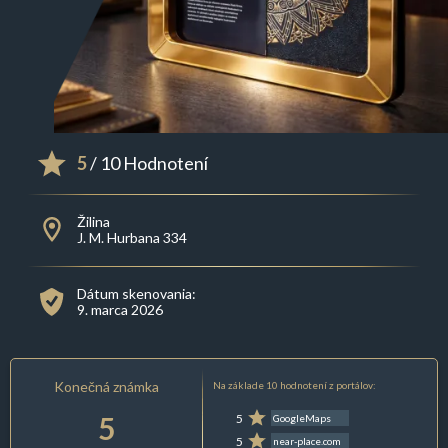
5
/ 10 Hodnotení
Žilina
J. M. Hurbana 334
Dátum skenovania:
9. marca 2026
Konečná známka
Na základe 10 hodnotení z portálov:
5
5
GoogleMaps
5
near-place.com