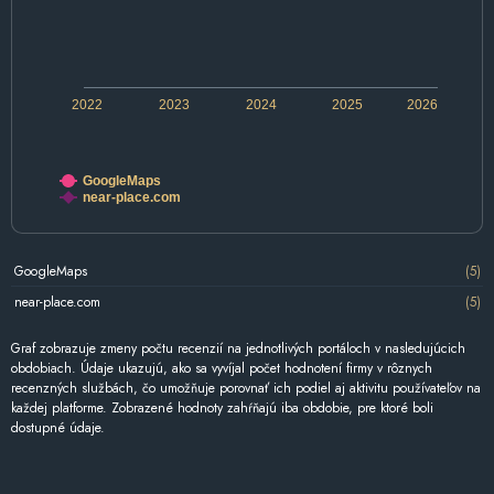
2022
2023
2024
2025
2026
GoogleMaps
near-place.com
GoogleMaps
(5)
near-place.com
(5)
Graf zobrazuje zmeny počtu recenzií na jednotlivých portáloch v nasledujúcich
obdobiach. Údaje ukazujú, ako sa vyvíjal počet hodnotení firmy v rôznych
recenzných službách, čo umožňuje porovnať ich podiel aj aktivitu používateľov na
každej platforme. Zobrazené hodnoty zahŕňajú iba obdobie, pre ktoré boli
dostupné údaje.