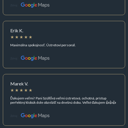
Zdroj:
Erik K.
Maximálna spokojnosť. Ústretoví personál.
Zdroj:
Marek V.
Ďakujem veľmi! Pani Szüllővá veľmi ústretová, ochotná, prístup
perfektný klobúk dole obzvlášť na dnešnú dobu. Veľké ďakujem 👍👍👍
Zdroj: