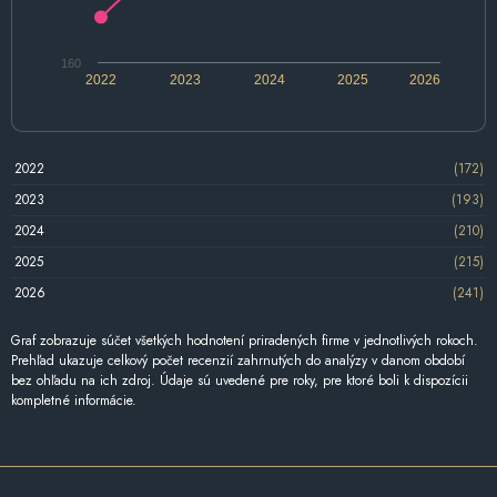
160
2022
2023
2024
2025
2026
2022
(172)
2023
(193)
2024
(210)
2025
(215)
2026
(241)
Graf zobrazuje súčet všetkých hodnotení priradených firme v jednotlivých rokoch.
Prehľad ukazuje celkový počet recenzií zahrnutých do analýzy v danom období
bez ohľadu na ich zdroj. Údaje sú uvedené pre roky, pre ktoré boli k dispozícii
kompletné informácie.