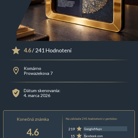
4.6
/ 241 Hodnotení
Komárno
Prowazekova 7
Dátum skenovania:
4. marca 2026
Konečná známka
Na základe 241 hodnotení z portálov:
4.6
219
GoogleMaps
15
facebook.com