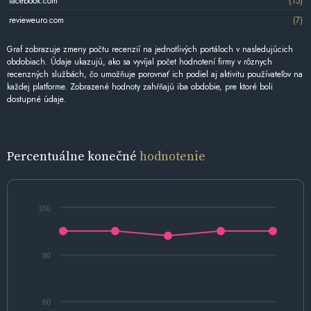
facebook.com
(15)
revieweuro.com
(7)
Graf zobrazuje zmeny počtu recenzií na jednotlivých portáloch v nasledujúcich
obdobiach. Údaje ukazujú, ako sa vyvíjal počet hodnotení firmy v rôznych
recenzných službách, čo umožňuje porovnať ich podiel aj aktivitu používateľov na
každej platforme. Zobrazené hodnoty zahŕňajú iba obdobie, pre ktoré boli
dostupné údaje.
Percentuálne konečné
hodnotenie
100
80
60