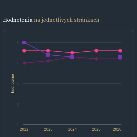
Hodnotenia
na jednotlivých stránkach
5
4
hodnotenie
3
2
1
2022
2023
2024
2025
2026