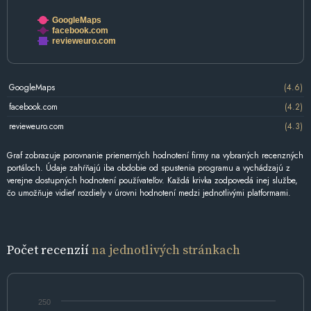
GoogleMaps
facebook.com
revieweuro.com
GoogleMaps
(4.6)
facebook.com
(4.2)
revieweuro.com
(4.3)
Graf zobrazuje porovnanie priemerných hodnotení firmy na vybraných recenzných
portáloch. Údaje zahŕňajú iba obdobie od spustenia programu a vychádzajú z
verejne dostupných hodnotení používateľov. Každá krivka zodpovedá inej službe,
čo umožňuje vidieť rozdiely v úrovni hodnotení medzi jednotlivými platformami.
Počet recenzií
na jednotlivých stránkach
250