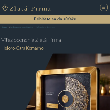
Prihláste sa do súťaže
Heloro-Cars Komárno
Domov
Predajca automobilov Komárno
Víťaz ocenenia
Zlatá Firma
Heloro-Cars Komárno