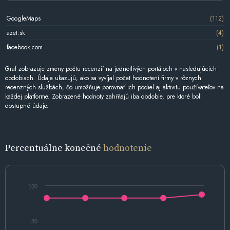
GoogleMaps
(112)
azet.sk
(4)
facebook.com
(1)
Graf zobrazuje zmeny počtu recenzií na jednotlivých portáloch v nasledujúcich
obdobiach. Údaje ukazujú, ako sa vyvíjal počet hodnotení firmy v rôznych
recenzných službách, čo umožňuje porovnať ich podiel aj aktivitu používateľov na
každej platforme. Zobrazené hodnoty zahŕňajú iba obdobie, pre ktoré boli
dostupné údaje.
Percentuálne konečné
hodnotenie
100
80