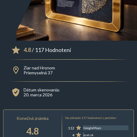
4.8
/ 117 Hodnotení
Ziar nad Hronom
Priemyselná 37
Dátum skenovania:
20. marca 2026
Konečná známka
Na základe 117 hodnotení z portálov:
4.8
112
GoogleMaps
4
azet.sk