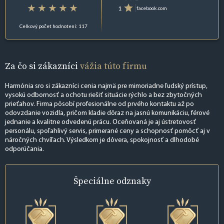
1
facebook.com
Celkový počet hodnotení: 117
Za čo si zákazníci
vážia túto firmu
Harmónia sro si zákazníci cenia najmä pre mimoriadne ľudský prístup,
vysokú odbornosť a ochotu riešiť situácie rýchlo a bez zbytočných
prieťahov. Firma pôsobí profesionálne od prvého kontaktu až po
odovzdanie vozidla, pričom kladie dôraz na jasnú komunikáciu, férové
jednanie a kvalitne odvedenú prácu. Oceňovaná je aj ústretovosť
personálu, spoľahlivý servis, primerané ceny a schopnosť pomôcť aj v
náročných chvíľach. Výsledkom je dôvera, spokojnosť a dlhodobé
odporúčania.
Špeciálne
odznaky