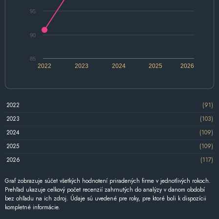
95
90
85
2022
2023
2024
2025
2026
2022
(91)
2023
(103)
2024
(109)
2025
(109)
2026
(117)
Graf zobrazuje súčet všetkých hodnotení priradených firme v jednotlivých rokoch.
Prehľad ukazuje celkový počet recenzií zahrnutých do analýzy v danom období
bez ohľadu na ich zdroj. Údaje sú uvedené pre roky, pre ktoré boli k dispozícii
kompletné informácie.