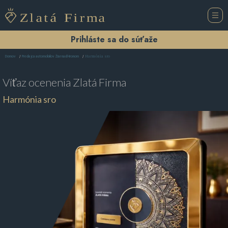
Prihláste sa do súťaže
Harmónia sro
Domov
Predajca automobilov Žiar nad Hronom
Víťaz ocenenia
Zlatá Firma
Harmónia sro