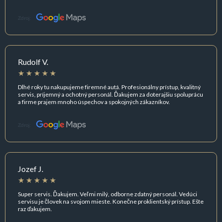
Zdroj:
Rudolf V.
Dlhé roky tu nakupujeme firemné autá. Profesionálny prístup, kvalitný
servis, príjemný a ochotný personál. Ďakujem za doterajšiu spoluprácu
a firme prajem mnoho úspechov a spokojných zákazníkov.
Zdroj:
Jozef J.
Super servis. Ďakujem. Veľmi milý, odborne zdatný personál. Vedúci
servisu je človek na svojom mieste. Konečne proklientský prístup. Ešte
raz ďakujem.