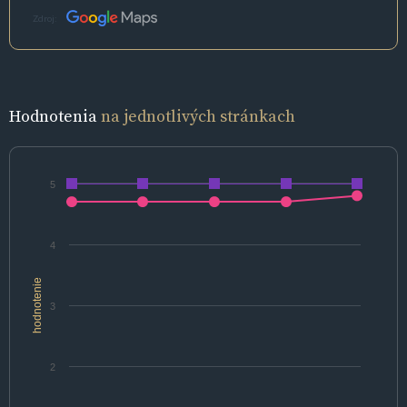
Zdroj:
Hodnotenia
na jednotlivých stránkach
5
4
hodnotenie
3
2