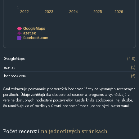
1
2022
2023
2024
2025
2026
GoogleMaps
azet.sk
facebook.com
GoogleMaps
(4.8)
azet.sk
(5)
facebook.com
(5)
Graf zobrazuje porovnanie priemerných hodnotení firmy na vybraných recenzných
portáloch. Údaje zahŕňajú iba obdobie od spustenia programu a vychádzajú z
verejne dostupných hodnotení používateľov. Každá krivka zodpovedá inej službe,
čo umožňuje vidieť rozdiely v úrovni hodnotení medzi jednotlivými platformami.
Počet recenzií
na jednotlivých stránkach