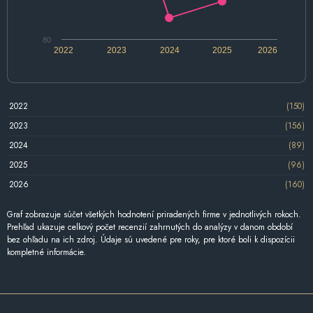
80
2022
2023
2024
2025
2026
2022
(150)
2023
(156)
2024
(89)
2025
(96)
2026
(160)
Graf zobrazuje súčet všetkých hodnotení priradených firme v jednotlivých rokoch.
Prehľad ukazuje celkový počet recenzií zahrnutých do analýzy v danom období
bez ohľadu na ich zdroj. Údaje sú uvedené pre roky, pre ktoré boli k dispozícii
kompletné informácie.