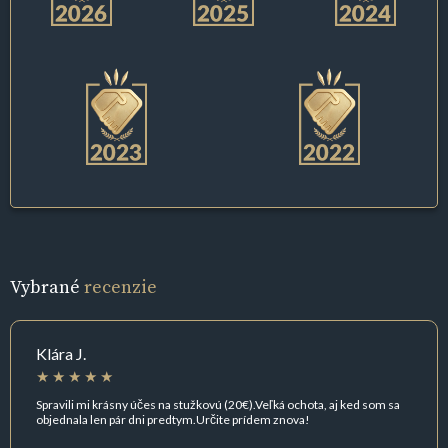
Vybrané
recenzie
Klára J.
Spravili mi krásny účes na stužkovú (20€).Veľká ochota, aj ked som sa
objednala len pár dni predtym.Určite prídem znova!