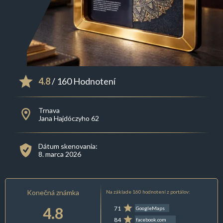
4.8
/ 160 Hodnotení
Trnava
Jana Hajdóczyho 62
Dátum skenovania:
8. marca 2026
Konečná známka
Na základe 160 hodnotení z portálov:
4.8
71
GoogleMaps
84
facebook.com