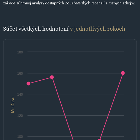
základe súhrnnej analýzy dostupných používateľských recenzií z rôznych zdrojov.
Súčet všetkých hodnotení
v jednotlivých rokoch
180
160
140
Množstvo
120
100