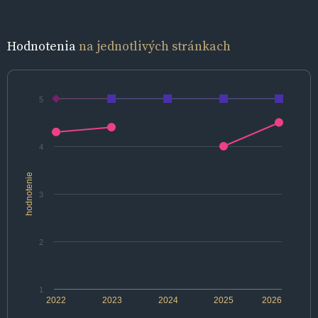
Hodnotenia
na jednotlivých stránkach
5
4
hodnotenie
3
2
1
2022
2023
2024
2025
2026