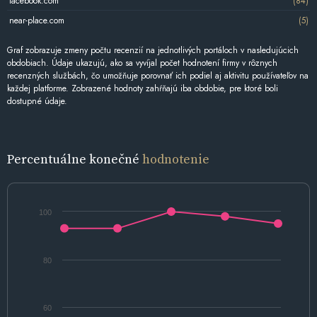
facebook.com
(84)
near-place.com
(5)
Graf zobrazuje zmeny počtu recenzií na jednotlivých portáloch v nasledujúcich
obdobiach. Údaje ukazujú, ako sa vyvíjal počet hodnotení firmy v rôznych
recenzných službách, čo umožňuje porovnať ich podiel aj aktivitu používateľov na
každej platforme. Zobrazené hodnoty zahŕňajú iba obdobie, pre ktoré boli
dostupné údaje.
Percentuálne konečné
hodnotenie
100
80
60