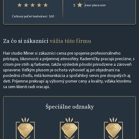
5
near-place.com
Celkový počet hodnotení: 160
Za čo si zákazníci
vážia túto firmu
Hair studio Miner si zákazníci cenia pre spojenie profesionálneho
prístupu, šikovnosti a príjemnej atmosféry. Kaderníčky pracujú precízne, s
citom pre strih aj farbenie, takže výsledok pôsobí prirodzene a zároveň
upravene. Veľkým plusom je ochota vyhovieť aj pri objednaní na
poslednú chvíľu, milá komunikácia a spoľahlivý servis pre dospelých aj
deti. Príjemne prekvapí aj výborný pomer ceny a kvality, vďaka ktorému
sa sem klienti radi vracajú.
Špeciálne
odznaky