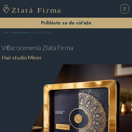
Prihláste sa do súťaže
Hair studio Miner
Domov
Kaderníctvo Trnava
Víťaz ocenenia
Zlatá Firma
Hair studio Miner