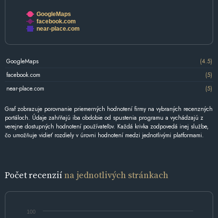
GoogleMaps
facebook.com
near-place.com
GoogleMaps
(4.5)
facebook.com
(5)
near-place.com
(5)
Graf zobrazuje porovnanie priemerných hodnotení firmy na vybraných recenzných
portáloch. Údaje zahŕňajú iba obdobie od spustenia programu a vychádzajú z
verejne dostupných hodnotení používateľov. Každá krivka zodpovedá inej službe,
čo umožňuje vidieť rozdiely v úrovni hodnotení medzi jednotlivými platformami.
Počet recenzií
na jednotlivých stránkach
100