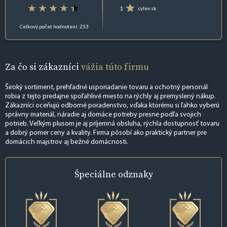
1
cylex.sk
Celkový počet hodnotení: 253
Za čo si zákazníci
vážia túto firmu
Široký sortiment, prehľadné usporiadanie tovaru a ochotný personál
robia z tejto predajne spoľahlivé miesto na rýchly aj premyslený nákup.
Zákazníci oceňujú odborné poradenstvo, vďaka ktorému si ľahko vyberú
správny materiál, náradie aj domáce potreby presne podľa svojich
potrieb. Veľkým plusom je aj príjemná obsluha, rýchla dostupnosť tovaru
a dobrý pomer ceny a kvality. Firma pôsobí ako praktický partner pre
domácich majstrov aj bežné domácnosti.
Špeciálne
odznaky