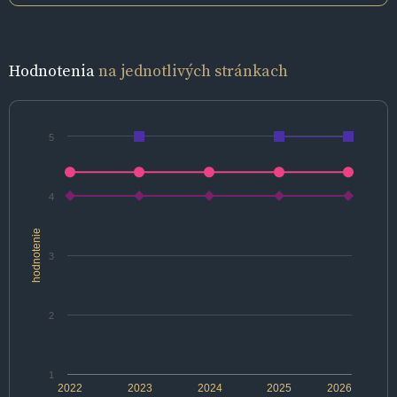
Hodnotenia
na jednotlivých stránkach
5
4
hodnotenie
3
2
1
2022
2023
2024
2025
2026