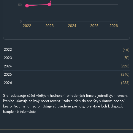
50
0
2022
2023
2024
2025
2026
2022
(46)
2023
(50)
2024
(226)
2025
(240)
2026
(253)
Graf zobrazuje súčet všetkých hodnotení priradených firme v jednotlivých rokoch.
Prehľad ukazuje celkový počet recenzií zahrnutých do analýzy v danom období
bez ohľadu na ich zdroj. Údaje sú uvedené pre roky, pre ktoré boli k dispozícii
kompletné informácie.