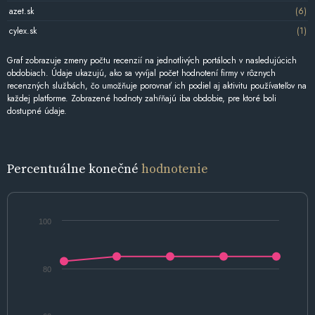
azet.sk
(6)
cylex.sk
(1)
Graf zobrazuje zmeny počtu recenzií na jednotlivých portáloch v nasledujúcich
obdobiach. Údaje ukazujú, ako sa vyvíjal počet hodnotení firmy v rôznych
recenzných službách, čo umožňuje porovnať ich podiel aj aktivitu používateľov na
každej platforme. Zobrazené hodnoty zahŕňajú iba obdobie, pre ktoré boli
dostupné údaje.
Percentuálne konečné
hodnotenie
100
80