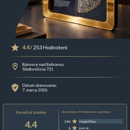
4.4
/ 253 Hodnotení
Bánovce nad Bebravou
Sládkovičova 721
Dátum skenovania:
7. marca 2026
Konečná známka
Na základe 253 hodnotení z portálov:
4.4
246
GoogleMaps
6
azet.sk