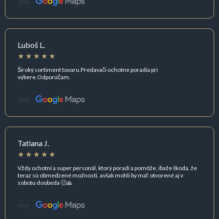
Zdroj:
Luboš L.
Široký sortiment tovaru.Predavači ochotne poradia pri
výbere.Odporúčam.
Zdroj:
Tatiana J.
Vždy ochotní a super personál, ktorý poradí a pomôže, ibaže škoda, že
teraz sú obmedzené možnosti, avšak mohli by mať otvorené aj v
sobotu doobeda 🙂🙏
Zdroj: