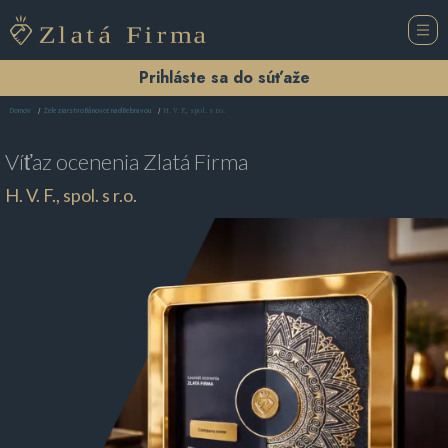
Prihláste sa do súťaže
H. V. F., spol. s r.o.
Domov
Železiarstvo Bánovce nad Bebravou
Víťaz ocenenia
Zlatá Firma
H. V. F., spol. s r.o.