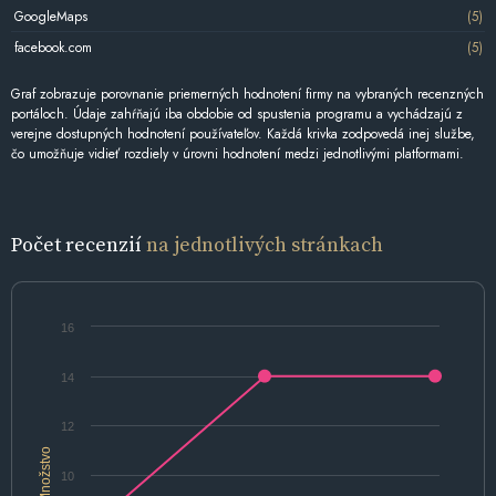
GoogleMaps
(5)
facebook.com
(5)
Graf zobrazuje porovnanie priemerných hodnotení firmy na vybraných recenzných
portáloch. Údaje zahŕňajú iba obdobie od spustenia programu a vychádzajú z
verejne dostupných hodnotení používateľov. Každá krivka zodpovedá inej službe,
čo umožňuje vidieť rozdiely v úrovni hodnotení medzi jednotlivými platformami.
Počet recenzií
na jednotlivých stránkach
16
14
12
Množstvo
10