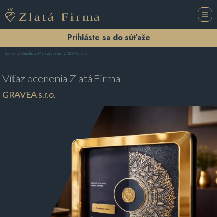
Prihláste sa do súťaže
GRAVEA s.r.o.
Domov
Klenotníctvo Trenč.Jastrabie
Víťaz ocenenia
Zlatá Firma
GRAVEA s.r.o.