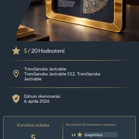
5
/ 20 Hodnotení
Trenčianske Jastrabie
Trenčianske Jastrabie 512, Trenčianske
Jastrabie
Dátum skenovania:
6. apríla 2026
Konečná známka
Na základe 20 hodnotení z portálov:
5
14
GoogleMaps