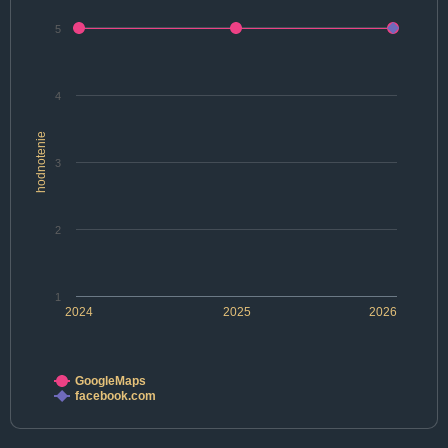
5
4
hodnotenie
3
2
1
2024
2025
2026
GoogleMaps
facebook.com