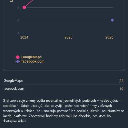
8
6
4
2024
2025
2026
GoogleMaps
facebook.com
GoogleMaps
(14)
facebook.com
(6)
Graf zobrazuje zmeny počtu recenzií na jednotlivých portáloch v nasledujúcich
obdobiach. Údaje ukazujú, ako sa vyvíjal počet hodnotení firmy v rôznych
recenzných službách, čo umožňuje porovnať ich podiel aj aktivitu používateľov na
každej platforme. Zobrazené hodnoty zahŕňajú iba obdobie, pre ktoré boli
dostupné údaje.