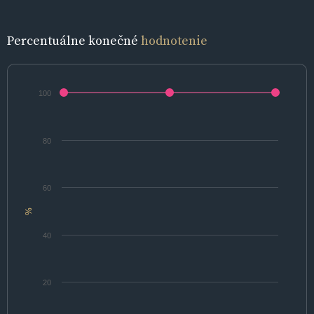
Percentuálne konečné
hodnotenie
100
80
60
%
40
20