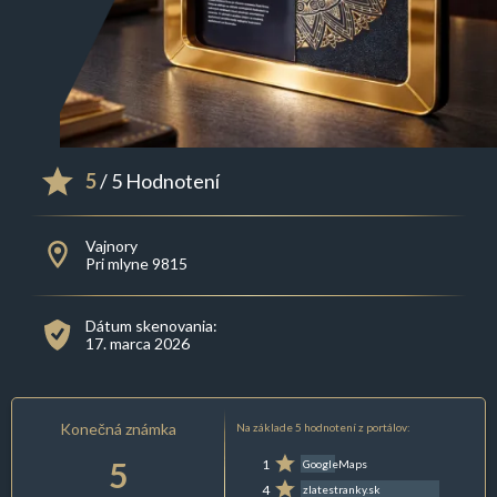
5
/ 5 Hodnotení
Vajnory
Pri mlyne 9815
Dátum skenovania:
17. marca 2026
Konečná známka
Na základe 5 hodnotení z portálov:
5
1
GoogleMaps
4
zlatestranky.sk