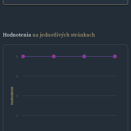
Hodnotenia
na jednotlivých stránkach
5
4
hodnotenie
3
2