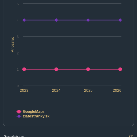
5
4
3
Množstvo
2
1
0
2023
2024
2025
2026
GoogleMaps
zlatestranky.sk
GoogleMaps
(1)