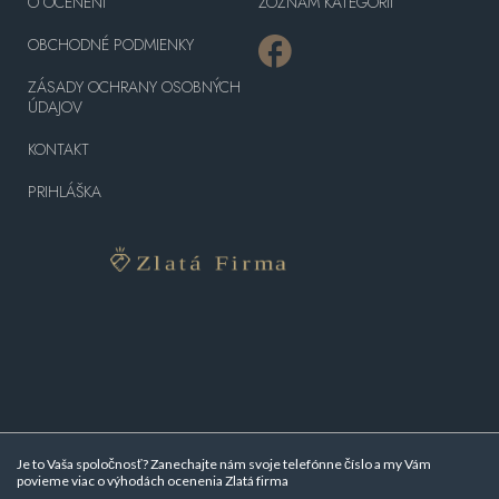
O OCENENÍ
ZOZNAM KATEGÓRII
OBCHODNÉ PODMIENKY
ZÁSADY OCHRANY OSOBNÝCH
ÚDAJOV
KONTAKT
PRIHLÁŠKA
Je to Vaša spoločnosť? Zanechajte nám svoje telefónne číslo a my Vám
povieme viac o
výhodách ocenenia Zlatá firma