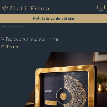
Prihláste sa do súťaže
GEP s.r.o.
Domov
Geodet Bratislava
Víťaz ocenenia
Zlatá Firma
GEP s.r.o.