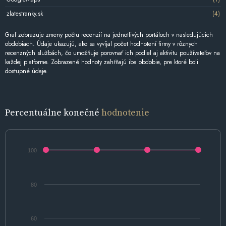
zlatestranky.sk
(4)
Graf zobrazuje zmeny počtu recenzií na jednotlivých portáloch v nasledujúcich
obdobiach. Údaje ukazujú, ako sa vyvíjal počet hodnotení firmy v rôznych
recenzných službách, čo umožňuje porovnať ich podiel aj aktivitu používateľov na
každej platforme. Zobrazené hodnoty zahŕňajú iba obdobie, pre ktoré boli
dostupné údaje.
Percentuálne konečné
hodnotenie
100
80
60