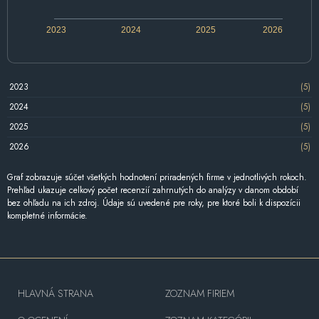
2023
2024
2025
2026
2023
(5)
2024
(5)
2025
(5)
2026
(5)
Graf zobrazuje súčet všetkých hodnotení priradených firme v jednotlivých rokoch.
Prehľad ukazuje celkový počet recenzií zahrnutých do analýzy v danom období
bez ohľadu na ich zdroj. Údaje sú uvedené pre roky, pre ktoré boli k dispozícii
kompletné informácie.
HLAVNÁ STRANA
ZOZNAM FIRIEM