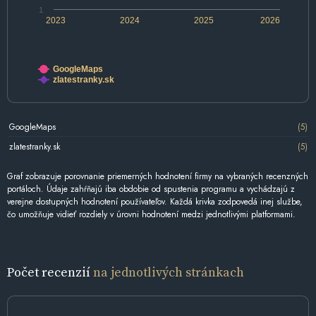
1
2023
2024
2025
2026
GoogleMaps
zlatestranky.sk
GoogleMaps
(5)
zlatestranky.sk
(5)
Graf zobrazuje porovnanie priemerných hodnotení firmy na vybraných recenzných
portáloch. Údaje zahŕňajú iba obdobie od spustenia programu a vychádzajú z
verejne dostupných hodnotení používateľov. Každá krivka zodpovedá inej službe,
čo umožňuje vidieť rozdiely v úrovni hodnotení medzi jednotlivými platformami.
Počet recenzií
na jednotlivých stránkach