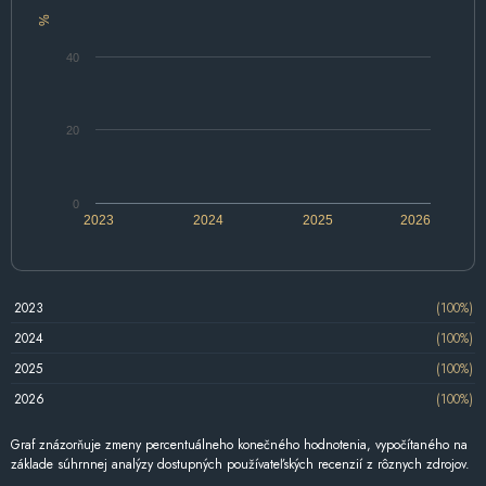
%
40
20
0
2023
2024
2025
2026
2023
(100%)
2024
(100%)
2025
(100%)
2026
(100%)
Graf znázorňuje zmeny percentuálneho konečného hodnotenia, vypočítaného na
základe súhrnnej analýzy dostupných používateľských recenzií z rôznych zdrojov.