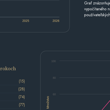
Graf znázorňuj
vypočítaného n
používateľských
2025
2026
100
 rokoch
80
(15)
(28)
60
(74)
Množstvo
(77)