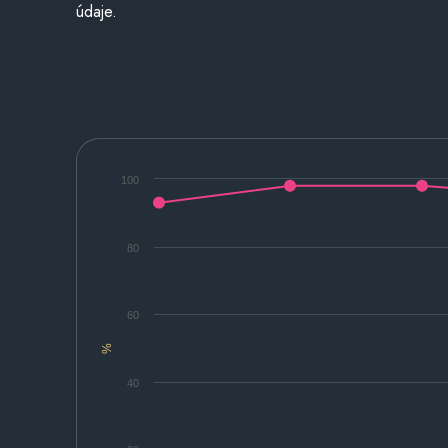
údaje.
100
80
60
%
40