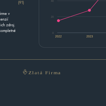
40
(91)
irme v
20
cenzií
ich zdroj.
 kompletné
0
2022
2023