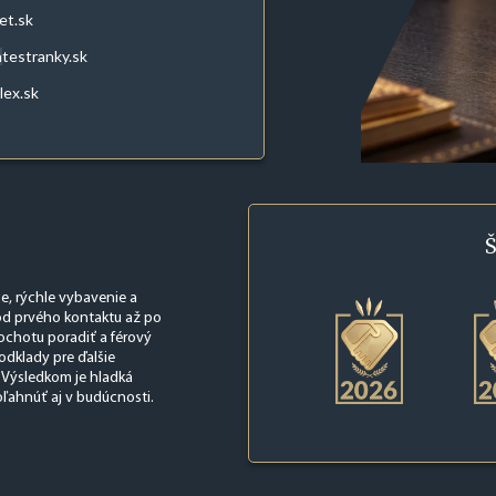
et.sk
atestranky.sk
lex.sk
Š
, rýchle vybavenie a
od prvého kontaktu až po
chotu poradiť a férový
odklady pre ďalšie
. Výsledkom je hladká
oľahnúť aj v budúcnosti.