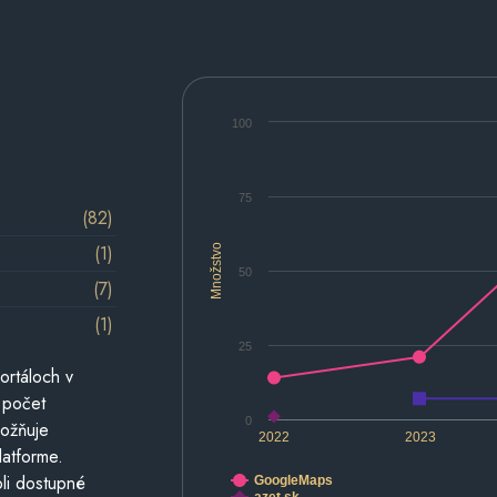
100
75
(82)
(1)
Množstvo
50
(7)
(1)
25
ortáloch v
 počet
0
možňuje
2022
2023
latforme.
li dostupné
GoogleMaps