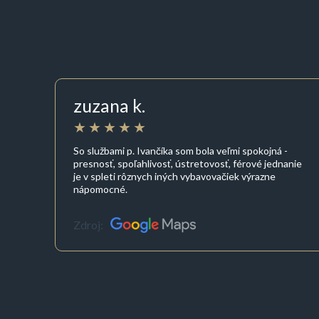
zuzana k.
So službami p. Ivančíka som bola veľmi spokojná -
presnosť, spoľahlivosť, ústretovosť, férové jednanie
je v spleti rôznych iných vybavovačiek výrazne
nápomocné.
Zdroj: