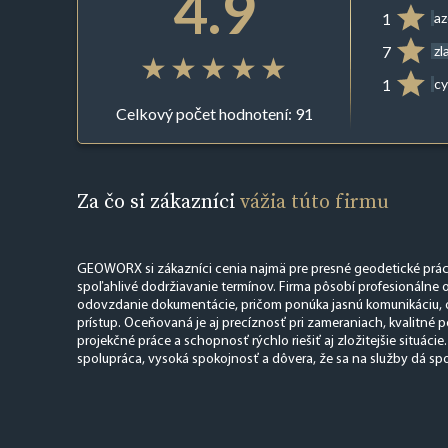
4.9
1
az
7
zl
1
cy
Celkový počet hodnotení: 91
Za čo si zákazníci
vážia túto firmu
GEOWORX si zákazníci cenia najmä pre presné geodetické práce
spoľahlivé dodržiavanie termínov. Firma pôsobí profesionálne 
odovzdanie dokumentácie, pričom ponúka jasnú komunikáciu, o
prístup. Oceňovaná je aj precíznosť pri zameraniach, kvalitné p
projekčné práce a schopnosť rýchlo riešiť aj zložitejšie situácie
spolupráca, vysoká spokojnosť a dôvera, že sa na služby dá sp