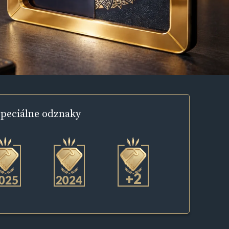
peciálne
odznaky
+2