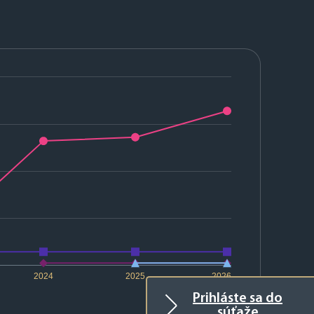
2024
2025
2026
Prihláste sa do
súťaže