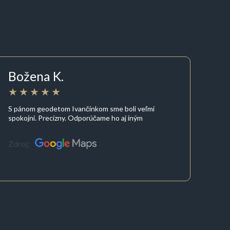
Božena K.
S pánom geodetom Ivančinkom sme boli veľmi
spokojní. Precízny. Odporúčame ho aj iným
Zdroj: