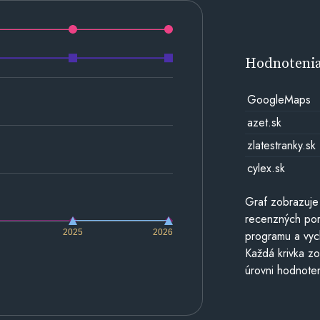
Hodnoteni
GoogleMaps
azet.sk
zlatestranky.sk
cylex.sk
Graf zobrazuje
recenzných por
2025
2026
programu a vyc
Každá krivka zo
úrovni hodnoten