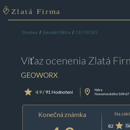
GEOWORX
Domov
Geodet Nitra
Víťaz ocenenia
Zlatá Fir
GEOWORX
Nitra
4.9
/ 91 Hodnotení
Novomeského 509 67
Konečná známka
Na zákl
82
G