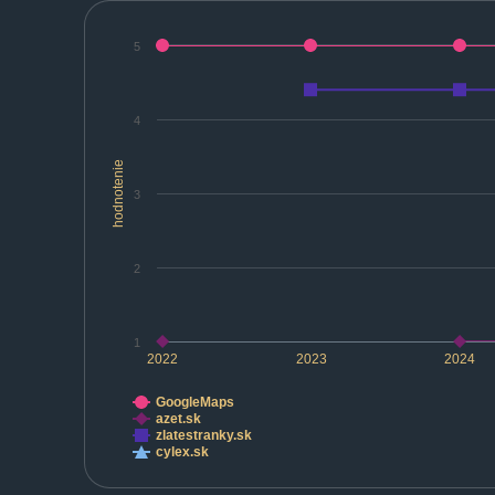
5
4
hodnotenie
3
2
1
2022
2023
2024
GoogleMaps
azet.sk
zlatestranky.sk
cylex.sk