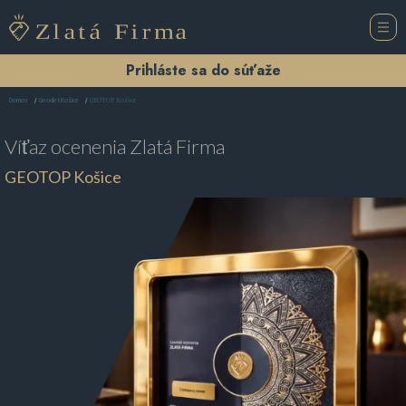
Prihláste sa do súťaže
GEOTOP Košice
Domov
Geodet Košice
Víťaz ocenenia
Zlatá Firma
GEOTOP Košice