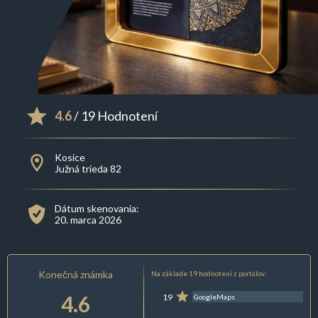
4.6
/ 19 Hodnotení
Kosice
Južná trieda 82
Dátum skenovania:
20. marca 2026
Konečná známka
Na základe 19 hodnotení z portálov:
4.6
19
GoogleMaps