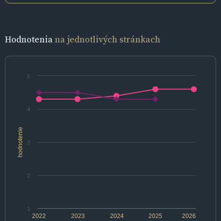
Hodnotenia
na jednotlivých stránkach
5
4
hodnotenie
3
2
1
2022
2023
2024
2025
2026