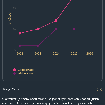
15
Množstvo
10
5
2022
2023
2024
2025
2026
GoogleMaps
infobel.com
GoogleMaps
(19)
Graf zobrazuje zmeny počtu recenzií na jednotlivých portáloch v nasledujúcich
obdobiach. Údaje ukazujú, ako sa vyvíjal počet hodnotení firmy v rôznych