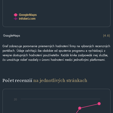
GoogleMaps
infobel.com
GoogleMaps
(4.6)
Graf zobrazuje porovnanie priemerných hodnotení firmy na vybraných recenzných
portáloch. Údaje zahŕňajú iba obdobie od spustenia programu a vychádzajú z
verejne dostupných hodnotení používateľov. Každá krivka zodpovedá inej službe,
čo umožňuje vidieť rozdiely v úrovni hodnotení medzi jednotlivými platformami.
Počet recenzií
na jednotlivých stránkach
20