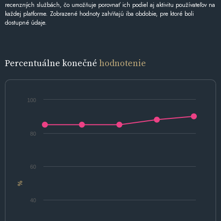
recenzných službách, čo umožňuje porovnať ich podiel aj aktivitu používateľov na
každej platforme. Zobrazené hodnoty zahŕňajú iba obdobie, pre ktoré boli
dostupné údaje.
Percentuálne konečné
hodnotenie
100
80
60
%
40