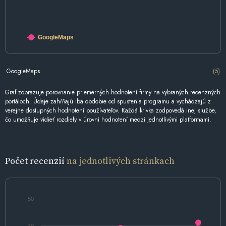
GoogleMaps
GoogleMaps
(5)
Graf zobrazuje porovnanie priemerných hodnotení firmy na vybraných recenzných
portáloch. Údaje zahŕňajú iba obdobie od spustenia programu a vychádzajú z
verejne dostupných hodnotení používateľov. Každá krivka zodpovedá inej službe,
čo umožňuje vidieť rozdiely v úrovni hodnotení medzi jednotlivými platformami.
Počet recenzií
na jednotlivých stránkach
50