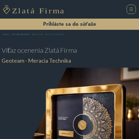
Prihláste sa do súťaže
Geoteam - Meracia Technika
Domov
Geodet Bratislava
Víťaz ocenenia
Zlatá Firma
Geoteam - Meracia Technika