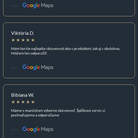
Zdroj:
Viktória D.
Mám len tie najlepšie skúsenosti ako s produktmi, tak aj s obsluhou.
Môžem len odporučiť.
Zdroj:
Bibiana W.
Máme s manželom výbornú skúsenosť. Špičkový servis si
pochvaľujeme a odporúčame
Zdroj: