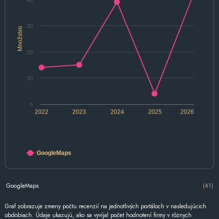
40
30
Množstvo
20
10
0
2022
2023
2024
2025
2026
GoogleMaps
GoogleMaps
(41)
Graf zobrazuje zmeny počtu recenzií na jednotlivých portáloch v nasledujúcich
obdobiach. Údaje ukazujú, ako sa vyvíjal počet hodnotení firmy v rôznych