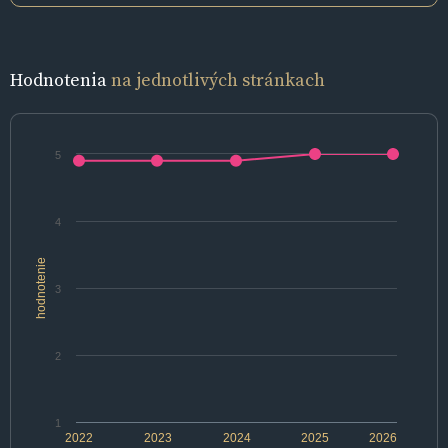
Hodnotenia
na jednotlivých stránkach
5
4
hodnotenie
3
2
1
2022
2023
2024
2025
2026