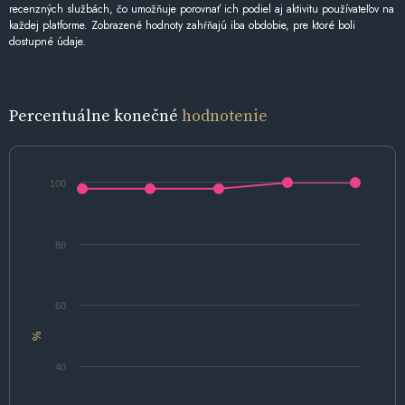
recenzných službách, čo umožňuje porovnať ich podiel aj aktivitu používateľov na
každej platforme. Zobrazené hodnoty zahŕňajú iba obdobie, pre ktoré boli
dostupné údaje.
Percentuálne konečné
hodnotenie
100
80
60
%
40