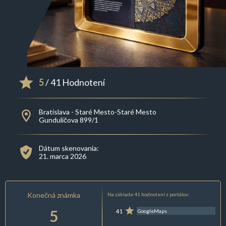
5
/ 41 Hodnotení
Bratislava - Staré Mesto-Staré Mesto
Gunduličova 899/1
Dátum skenovania:
21. marca 2026
Konečná známka
Na základe 41 hodnotení z portálov:
5
41
GoogleMaps