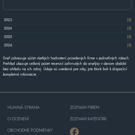
2023
(5)
2024
(5)
2025
(5)
2026
(5)
Graf zobrazuje súčet všetkých hodnotení priradených firme v jednotlivých rokoch.
Prehľad ukazuje celkový počet recenzií zahrnutých do analýzy v danom období
bez ohľadu na ich zdroj. Údaje sú uvedené pre roky, pre ktoré boli k dispozícii
kompletné informácie.
HLAVNÁ STRANA
ZOZNAM FIRIEM
O OCENENÍ
ZOZNAM KATEGÓRII
OBCHODNÉ PODMIENKY