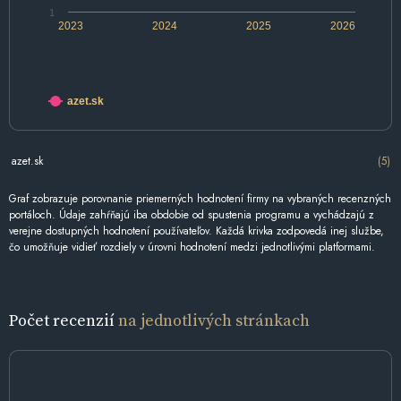
1
2023
2024
2025
2026
azet.sk
azet.sk
(5)
Graf zobrazuje porovnanie priemerných hodnotení firmy na vybraných recenzných
portáloch. Údaje zahŕňajú iba obdobie od spustenia programu a vychádzajú z
verejne dostupných hodnotení používateľov. Každá krivka zodpovedá inej službe,
čo umožňuje vidieť rozdiely v úrovni hodnotení medzi jednotlivými platformami.
Počet recenzií
na jednotlivých stránkach