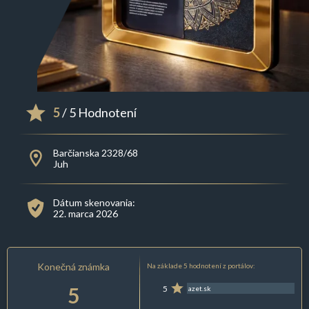
5
/ 5 Hodnotení
Barčianska 2328/68
Juh
Dátum skenovania:
22. marca 2026
Konečná známka
Na základe 5 hodnotení z portálov:
5
5
azet.sk