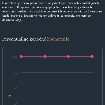
Graf zobrazuje zmeny počtu recenzií na jednotlivých portáloch v nasledujúcich
obdobiach. Údaje ukazujú, ako sa vyvíjal počet hodnotení firmy v rôznych
recenzných službách, čo umožňuje porovnať ich podiel aj aktivitu používateľov na
každej platforme. Zobrazené hodnoty zahŕňajú iba obdobie, pre ktoré boli
dostupné údaje.
Percentuálne konečné
hodnotenie
100
80
60
%
40