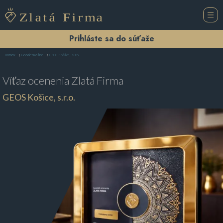
Prihláste sa do súťaže
GEOS Košice, s.r.o.
Domov
Geodet Košice
Víťaz ocenenia
Zlatá Firma
GEOS Košice, s.r.o.