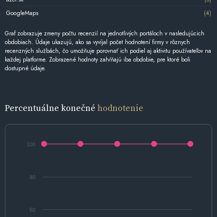
GoogleMaps
(4)
Graf zobrazuje zmeny počtu recenzií na jednotlivých portáloch v nasledujúcich
obdobiach. Údaje ukazujú, ako sa vyvíjal počet hodnotení firmy v rôznych
recenzných službách, čo umožňuje porovnať ich podiel aj aktivitu používateľov na
každej platforme. Zobrazené hodnoty zahŕňajú iba obdobie, pre ktoré boli
dostupné údaje.
Percentuálne konečné
hodnotenie
100
80
60