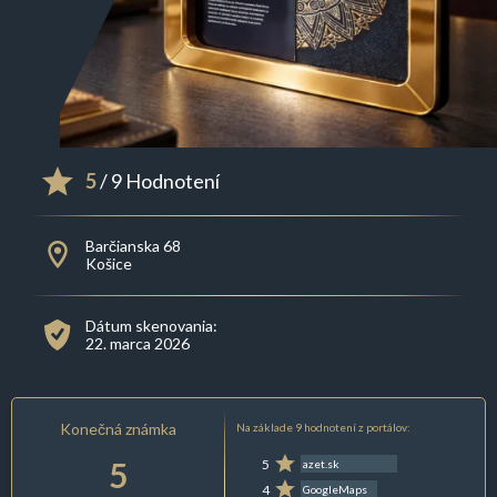
5
/ 9 Hodnotení
Barčianska 68
Košice
Dátum skenovania:
22. marca 2026
Konečná známka
Na základe 9 hodnotení z portálov:
5
5
azet.sk
4
GoogleMaps