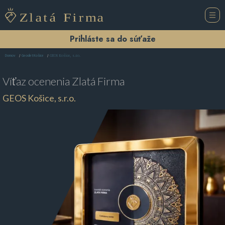
Prihláste sa do súťaže
GEOS Košice, s.r.o.
Domov
Geodet Košice
Víťaz ocenenia
Zlatá Firma
GEOS Košice, s.r.o.