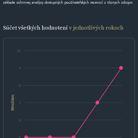
základe súhrnnej analýzy dostupných používateľských recenzií z rôznych zdrojov.
Súčet všetkých hodnotení
v jednotlivých rokoch
10
9
8
Množstvo
7
6
5