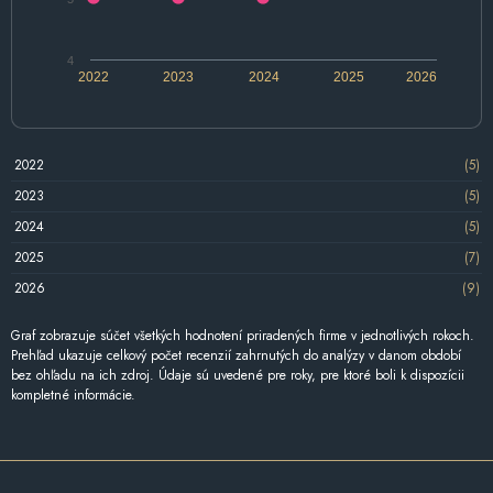
4
2022
2023
2024
2025
2026
2022
(5)
2023
(5)
2024
(5)
2025
(7)
2026
(9)
Graf zobrazuje súčet všetkých hodnotení priradených firme v jednotlivých rokoch.
Prehľad ukazuje celkový počet recenzií zahrnutých do analýzy v danom období
bez ohľadu na ich zdroj. Údaje sú uvedené pre roky, pre ktoré boli k dispozícii
kompletné informácie.