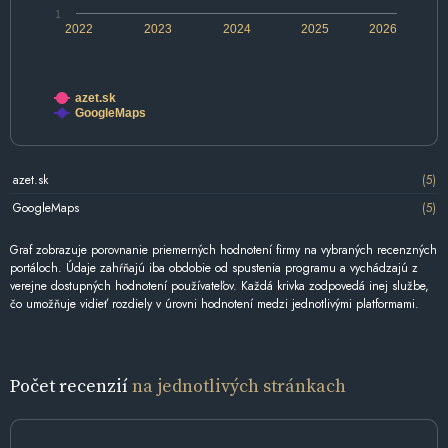
1
2022
2023
2024
2025
2026
azet.sk
GoogleMaps
azet.sk
(5)
GoogleMaps
(5)
Graf zobrazuje porovnanie priemerných hodnotení firmy na vybraných recenzných
portáloch. Údaje zahŕňajú iba obdobie od spustenia programu a vychádzajú z
verejne dostupných hodnotení používateľov. Každá krivka zodpovedá inej službe,
čo umožňuje vidieť rozdiely v úrovni hodnotení medzi jednotlivými platformami.
Počet recenzií
na jednotlivých stránkach