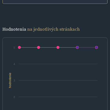
Hodnotenia
na jednotlivých stránkach
5
4
hodnotenie
3
2