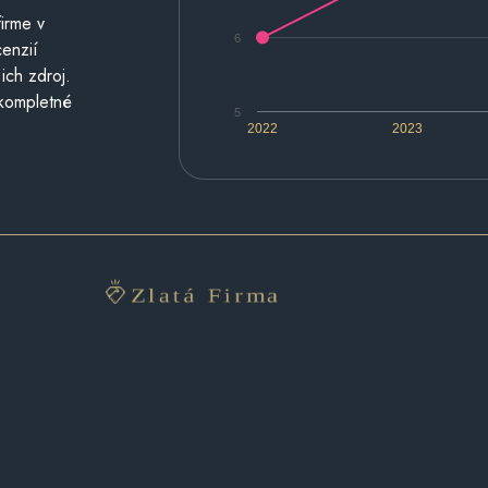
irme v
6
cenzií
ich zdroj.
 kompletné
5
2022
2023