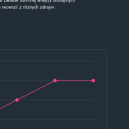
a základe súhrnnej analýzy dostupných
 recenzií z rôznych zdrojov.