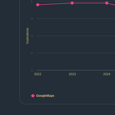
5
4
hodnotenie
3
2
1
2022
2023
2024
GoogleMaps