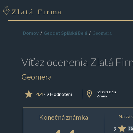
Geomera
Domov
Geodet Spišská Belá
Víťaz ocenenia
Zlatá Fir
Geomera
Spisska Bela
4.4
/ 9 Hodnotení
Zimná
Konečná známka
Na zák
9
G