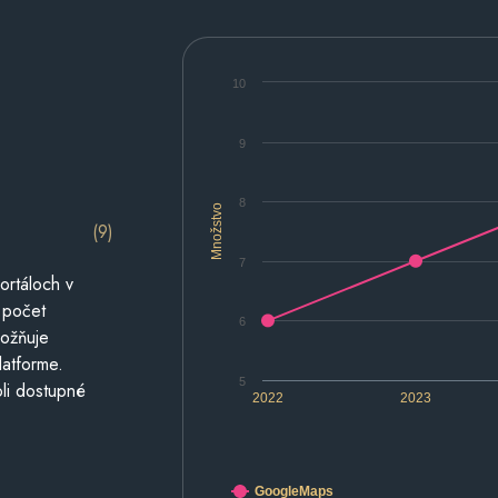
10
9
8
Množstvo
(9)
7
ortáloch v
 počet
6
možňuje
latforme.
5
li dostupné
2022
2023
GoogleMaps