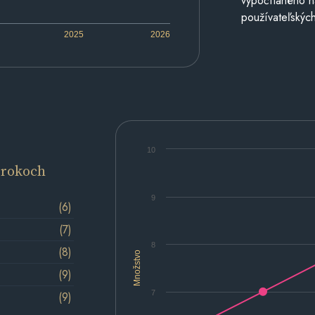
vypočítaného n
používateľských
2025
2026
10
 rokoch
9
(6)
(7)
8
(8)
Množstvo
(9)
7
(9)