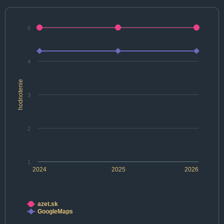
5
4
hodnotenie
3
2
1
2024
2025
2026
azet.sk
GoogleMaps