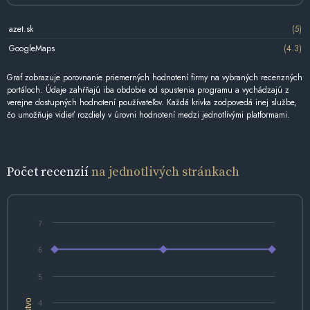
azet.sk
(5)
GoogleMaps
(4.3)
Graf zobrazuje porovnanie priemerných hodnotení firmy na vybraných recenzných
portáloch. Údaje zahŕňajú iba obdobie od spustenia programu a vychádzajú z
verejne dostupných hodnotení používateľov. Každá krivka zodpovedá inej službe,
čo umožňuje vidieť rozdiely v úrovni hodnotení medzi jednotlivými platformami.
Počet recenzií
na jednotlivých stránkach
7
6
5
4