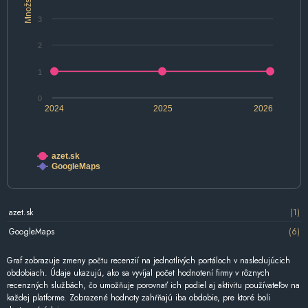
Množstvo
3
2
1
0
2024
2025
2026
azet.sk
GoogleMaps
azet.sk
(1)
GoogleMaps
(6)
Graf zobrazuje zmeny počtu recenzií na jednotlivých portáloch v nasledujúcich
obdobiach. Údaje ukazujú, ako sa vyvíjal počet hodnotení firmy v rôznych
recenzných službách, čo umožňuje porovnať ich podiel aj aktivitu používateľov na
každej platforme. Zobrazené hodnoty zahŕňajú iba obdobie, pre ktoré boli