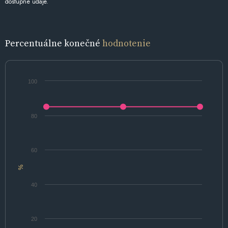
dostupné údaje.
Percentuálne konečné
hodnotenie
100
80
60
%
40
20