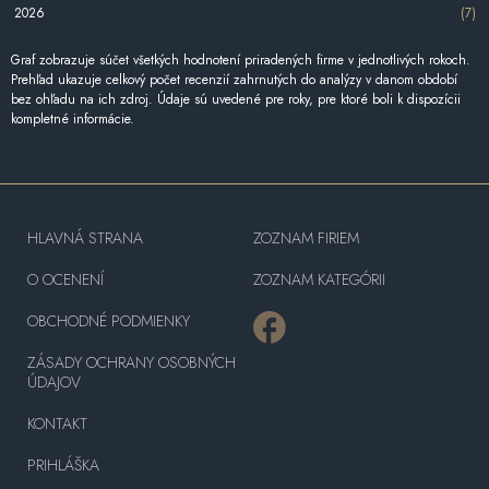
2026
(7)
Graf zobrazuje súčet všetkých hodnotení priradených firme v jednotlivých rokoch.
Prehľad ukazuje celkový počet recenzií zahrnutých do analýzy v danom období
bez ohľadu na ich zdroj. Údaje sú uvedené pre roky, pre ktoré boli k dispozícii
kompletné informácie.
HLAVNÁ STRANA
ZOZNAM FIRIEM
O OCENENÍ
ZOZNAM KATEGÓRII
OBCHODNÉ PODMIENKY
ZÁSADY OCHRANY OSOBNÝCH
ÚDAJOV
KONTAKT
PRIHLÁŠKA