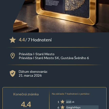
4.4
/ 7 Hodnotení
Prievidza I-Staré Mesto
Prievidza I Staré Mesto SK, Gustáva Švéniho 6
Dátum skenovania:
21. marca 2026
Konečná známka
Na základe 7 hodnotení z portálov:
4.4
1
azet.sk
6
GoogleMaps