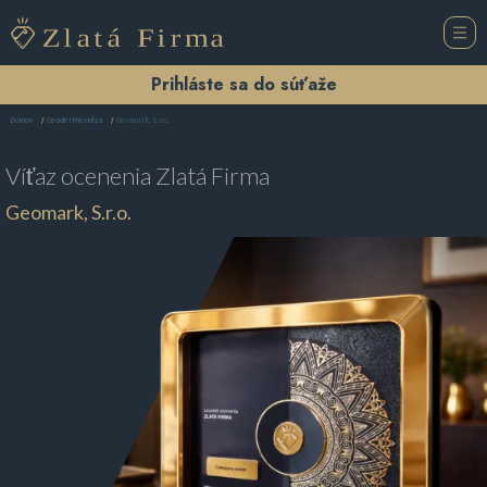
Prihláste sa do súťaže
Geomark, S.r.o.
Domov
Geodet Prievidza
Víťaz ocenenia
Zlatá Firma
Geomark, S.r.o.