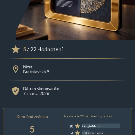
5
/ 22 Hodnotení
Nitra
Bratislavská 9
Dátum skenovania:
7. marca 2026
Konečná známka
Na základe 22 hodnotení z portálov:
5
18
GoogleMaps
4
zlatestranky.sk