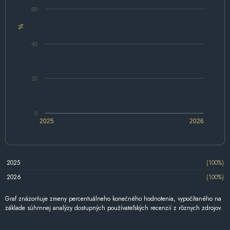
60
%
40
20
0
2025
2026
2025
(100%)
2026
(100%)
Graf znázorňuje zmeny percentuálneho konečného hodnotenia, vypočítaného na
základe súhrnnej analýzy dostupných používateľských recenzií z rôznych zdrojov.