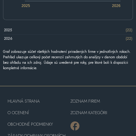
2025
2026
2025
(22)
2026
(22)
Graf zobrazuje súčet všetkých hodnotení priradených firme v jednotlivých rokoch.
Prehľad ukazuje celkový počet recenzií zahrnutých do analýzy v danom období
bez ohľadu na ich zdroj. Údaje sú uvedené pre roky, pre ktoré boli k dispozícii
kompletné informácie.
HLAVNÁ STRANA
ZOZNAM FIRIEM
O OCENENÍ
ZOZNAM KATEGÓRII
OBCHODNÉ PODMIENKY
ZÁSADY OCHRANY OSOBNÝCH