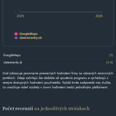
1
2025
2026
GoogleMaps
zlatestranky.sk
GoogleMaps
(5)
zlatestranky.sk
(4.8)
Graf zobrazuje porovnanie priemerných hodnotení firmy na vybraných recenzných
portáloch. Údaje zahŕňajú iba obdobie od spustenia programu a vychádzajú z
verejne dostupných hodnotení používateľov. Každá krivka zodpovedá inej službe,
čo umožňuje vidieť rozdiely v úrovni hodnotení medzi jednotlivými platformami.
Počet recenzií
na jednotlivých stránkach