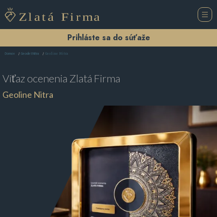
Prihláste sa do súťaže
Geoline Nitra
Domov
Geodet Nitra
Víťaz ocenenia
Zlatá Firma
Geoline Nitra