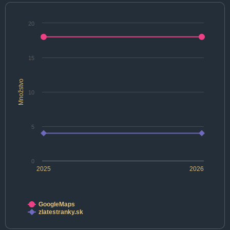
20
15
Množstvo
10
5
0
2025
2026
GoogleMaps
zlatestranky.sk