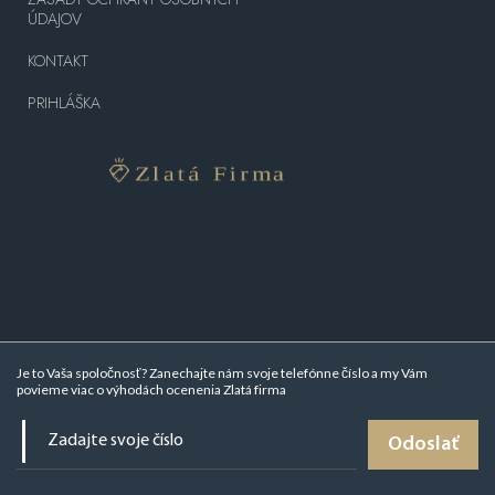
ÚDAJOV
KONTAKT
PRIHLÁŠKA
Je to Vaša spoločnosť? Zanechajte nám svoje telefónne číslo a my Vám
povieme viac o
výhodách ocenenia Zlatá firma
Odoslať