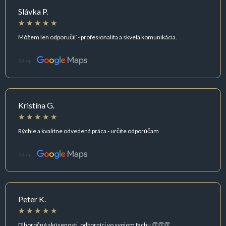
Slávka P.
Môžem len odporučiť - profesionalita a skvelá komunikácia.
Zdroj:
Kristína G.
Rýchle a kvalitne odvedená práca - určite odporúčam
Zdroj:
Peter K.
Dlhoročné skúsenosti, odborníci vo svojom fachu 👏👏👏