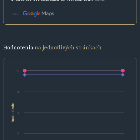
Zdroj:
Hodnotenia
na jednotlivých stránkach
5
4
hodnotenie
3
2