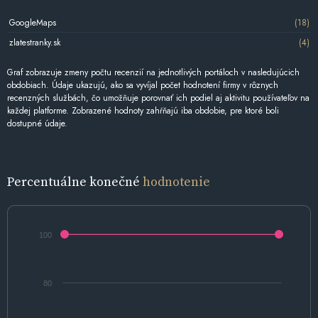
GoogleMaps
(18)
zlatestranky.sk
(4)
Graf zobrazuje zmeny počtu recenzií na jednotlivých portáloch v nasledujúcich
obdobiach. Údaje ukazujú, ako sa vyvíjal počet hodnotení firmy v rôznych
recenzných službách, čo umožňuje porovnať ich podiel aj aktivitu používateľov na
každej platforme. Zobrazené hodnoty zahŕňajú iba obdobie, pre ktoré boli
dostupné údaje.
Percentuálne konečné
hodnotenie
100
80