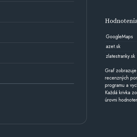
Hodnoteni
GoogleMaps
azet.sk
zlatestranky.sk
Graf zobrazuje
recenzných por
programu a vyc
Každá krivka zo
úrovni hodnoten