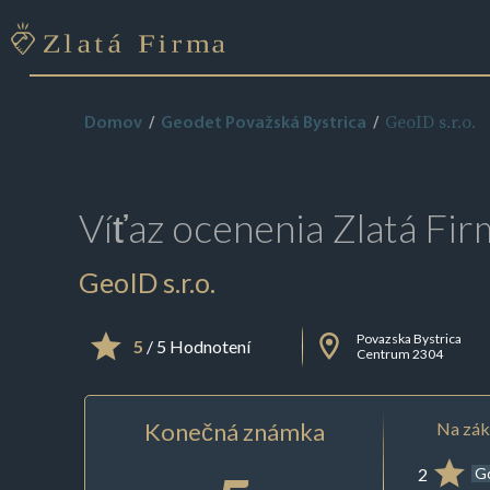
GeoID s.r.o.
Domov
Geodet Považská Bystrica
Víťaz ocenenia
Zlatá Fir
GeoID s.r.o.
Povazska Bystrica
5
/ 5 Hodnotení
Centrum 2304
Konečná známka
Na zák
2
G