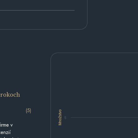
 rokoch
(5)
Množstvo
5
irme v
cenzií