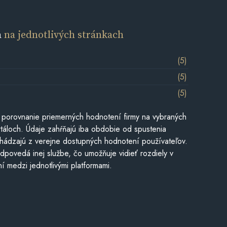
a
na jednotlivých stránkach
(5)
(5)
(5)
 porovnanie priemerných hodnotení firmy na vybraných
táloch. Údaje zahŕňajú iba obdobie od spustenia
hádzajú z verejne dostupných hodnotení používateľov.
dpovedá inej službe, čo umožňuje vidieť rozdiely v
í medzi jednotlivými platformami.