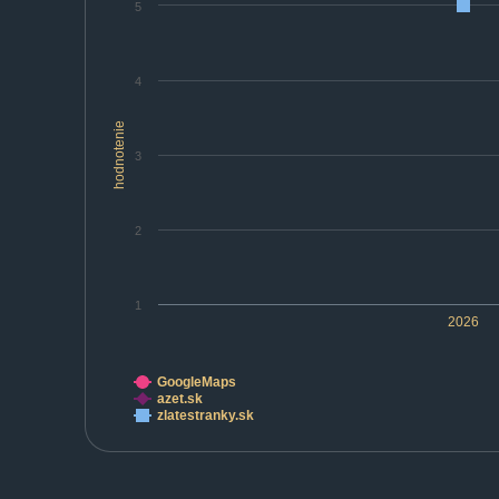
5
4
hodnotenie
3
2
1
2026
GoogleMaps
azet.sk
zlatestranky.sk