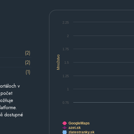
2.25
2
1.75
(2)
Množstvo
(2)
1.5
(1)
1.25
ortáloch v
1
 počet
možňuje
0.75
latforme.
li dostupné
GoogleMaps
azet.sk
zlatestranky.sk