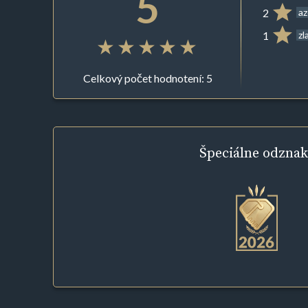
5
2
az
1
zl
Celkový počet hodnotení: 5
Špeciálne
odznak