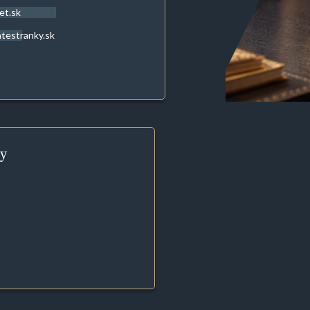
et.sk
atestranky.sk
y