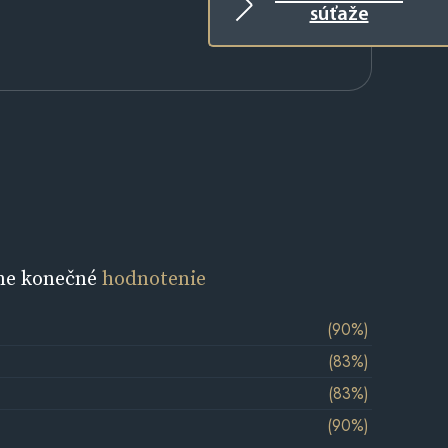
súťaže
ne konečné
hodnotenie
(90%)
(83%)
(83%)
(90%)