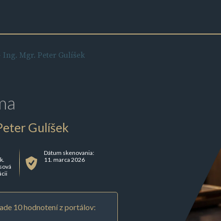
- Ing. Mgr. Peter Gulíšek
ma
 Peter Gulíšek
Dátum skenovania:
k.
11. marca 2026
usová
ácii
ade 10 hodnotení z portálov: