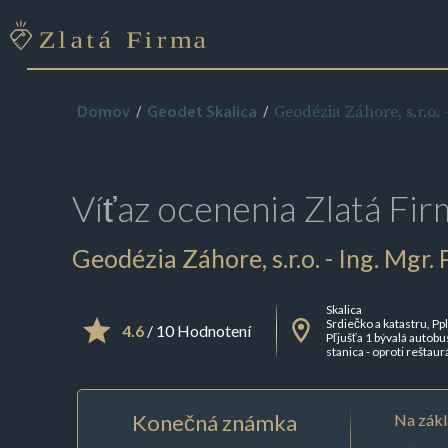
Geodézia Záhore, s.r.o. 
Domov
Geodet Skalica
Víťaz ocenenia
Zlatá Fir
Geodézia Záhore, s.r.o. - Ing. Mgr.
Skalica
Srdiečko a katastru, Ppl
4.6
/ 10 Hodnotení
Pľjušťa 1 bývalá autob
stanica - oproti reštaur
Konečná známka
Na zákl