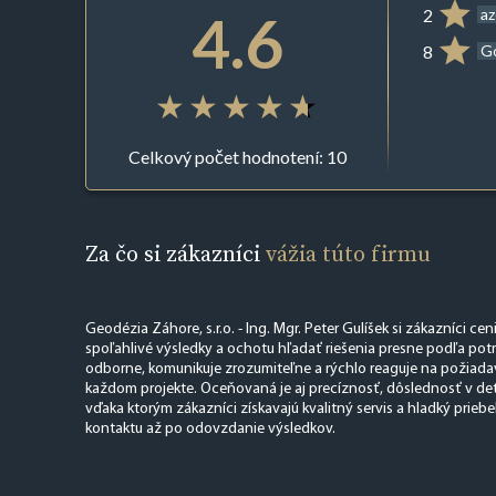
4.6
2
az
8
G
Celkový počet hodnotení: 10
Za čo si zákazníci
vážia túto firmu
Geodézia Záhore, s.r.o. - Ing. Mgr. Peter Gulíšek si zákazníci cen
spoľahlivé výsledky a ochotu hľadať riešenia presne podľa potr
odborne, komunikuje zrozumiteľne a rýchlo reaguje na požiadavk
každom projekte. Oceňovaná je aj precíznosť, dôslednosť v deta
vďaka ktorým zákazníci získavajú kvalitný servis a hladký prie
kontaktu až po odovzdanie výsledkov.