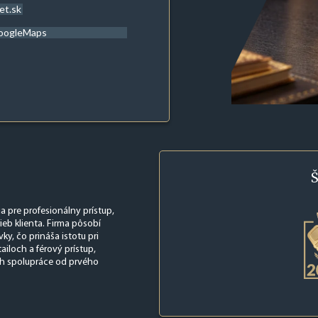
et.sk
oogleMaps
Š
ia pre profesionálny prístup,
ieb klienta. Firma pôsobí
y, čo prináša istotu pri
iloch a férový prístup,
beh spolupráce od prvého