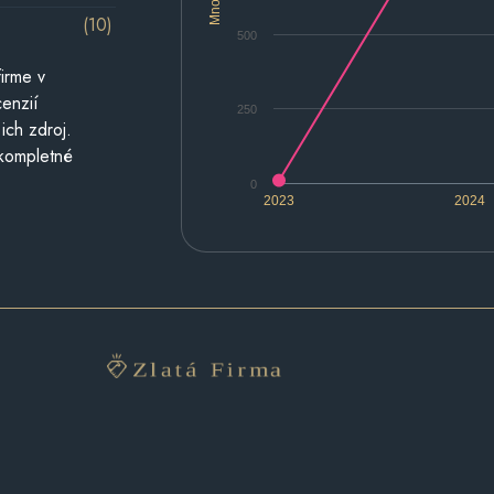
(10)
500
irme v
cenzií
250
ich zdroj.
 kompletné
0
2023
2024