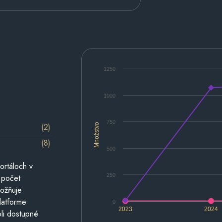
1250
1000
750
(2)
Množstvo
(8)
500
ortáloch v
250
 počet
možňuje
latforme.
0
2023
2024
li dostupné