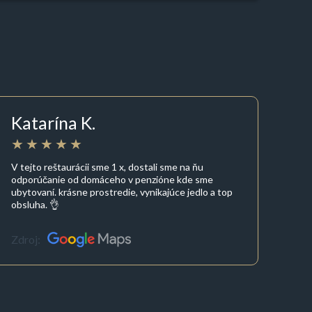
Katarína K.
V tejto reštaurácii sme 1 x, dostali sme na ňu
odporúčanie od domáceho v penzióne kde sme
ubytovaní. krásne prostredie, vynikajúce jedlo a top
obsluha. 👌
Zdroj: