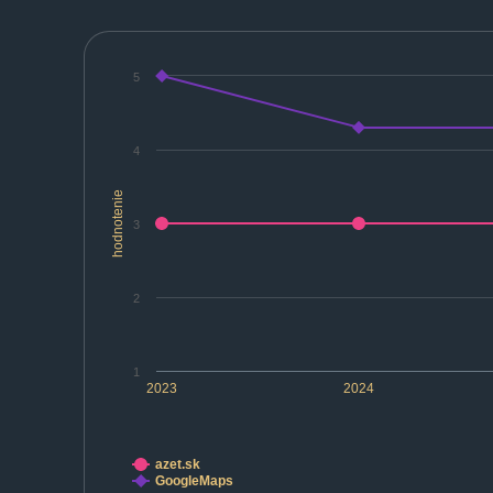
5
4
hodnotenie
3
2
1
2023
2024
azet.sk
GoogleMaps