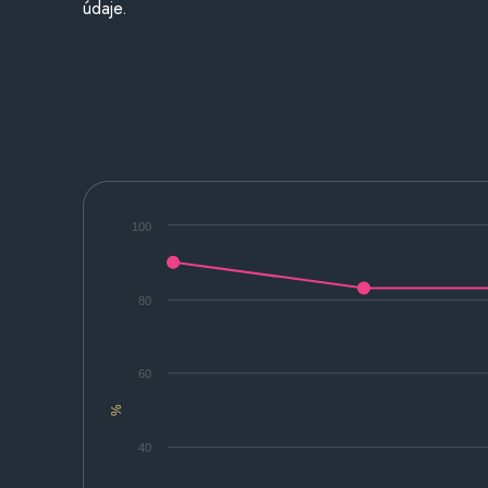
údaje.
100
80
60
%
40