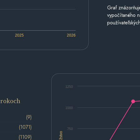
Graf znázorňuj
vypočítaného n
používateľských
2025
2026
1250
 rokoch
1000
(9)
(1071)
750
Množstvo
(1109)