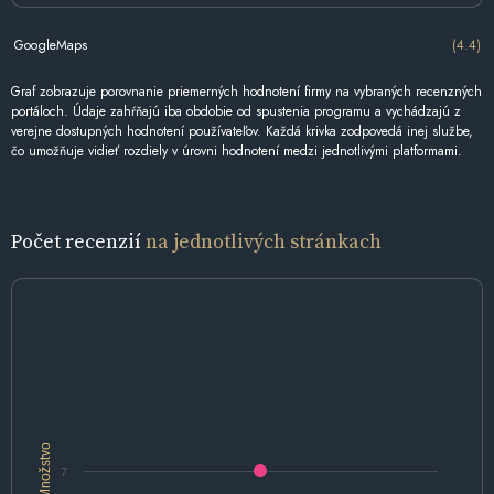
GoogleMaps
(4.4)
Graf zobrazuje porovnanie priemerných hodnotení firmy na vybraných recenzných
portáloch. Údaje zahŕňajú iba obdobie od spustenia programu a vychádzajú z
verejne dostupných hodnotení používateľov. Každá krivka zodpovedá inej službe,
čo umožňuje vidieť rozdiely v úrovni hodnotení medzi jednotlivými platformami.
Počet recenzií
na jednotlivých stránkach
Množstvo
7