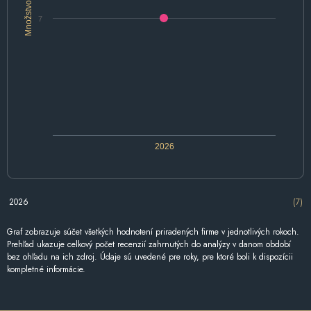
Množstvo
7
2026
2026
(7)
Graf zobrazuje súčet všetkých hodnotení priradených firme v jednotlivých rokoch.
Prehľad ukazuje celkový počet recenzií zahrnutých do analýzy v danom období
bez ohľadu na ich zdroj. Údaje sú uvedené pre roky, pre ktoré boli k dispozícii
kompletné informácie.