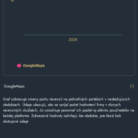
2026
GoogleMaps
GoogleMaps
(7)
Graf zobrazuje zmeny počtu recenzií na jednotlivých portáloch v nasledujúcich
obdobiach. Údaje ukazujú, ako sa vyvíjal počet hodnotení firmy v rôznych
recenzných službách, čo umožňuje porovnať ich podiel aj aktivitu používateľov na
každej platforme. Zobrazené hodnoty zahŕňajú iba obdobie, pre ktoré boli
dostupné údaje.