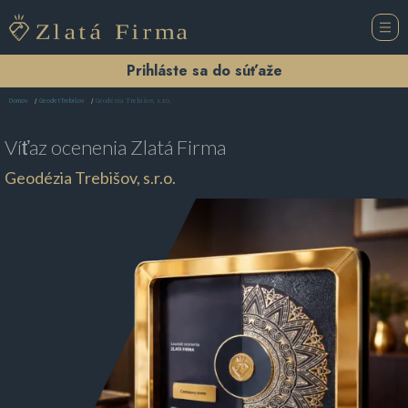
Prihláste sa do súťaže
Geodézia Trebišov, s.r.o.
Domov
Geodet Trebišov
Víťaz ocenenia
Zlatá Firma
Geodézia Trebišov, s.r.o.