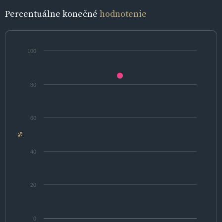
Percentuálne konečné
hodnotenie
100
80
60
%
40
20
0