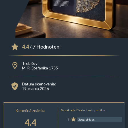
4.4
/ 7 Hodnotení
Trebišov
M. R. Štefánika 1755
Dátum skenovania:
19. marca 2026
Konečná známka
Na základe 7 hodnotení z portálov:
4.4
7
GoogleMaps