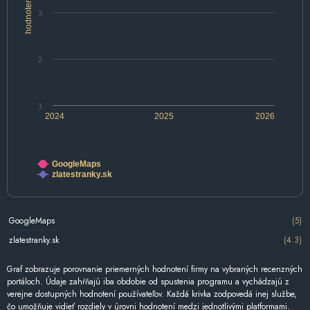
hodnotenie
3
2
1
2024
2025
2026
GoogleMaps
zlatestranky.sk
GoogleMaps
(5)
zlatestranky.sk
(4.3)
Graf zobrazuje porovnanie priemerných hodnotení firmy na vybraných recenzných
portáloch. Údaje zahŕňajú iba obdobie od spustenia programu a vychádzajú z
verejne dostupných hodnotení používateľov. Každá krivka zodpovedá inej službe,
čo umožňuje vidieť rozdiely v úrovni hodnotení medzi jednotlivými platformami.