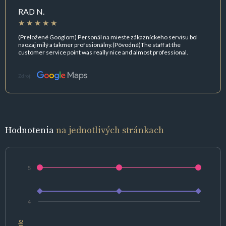
RAD N.
(Preložené Googlom) Personál na mieste zákazníckeho servisu bol
naozaj milý a takmer profesionálny.(Pôvodné)The staff at the
customer service point was really nice and almost professional.
Zdroj:
Hodnotenia
na jednotlivých stránkach
5
4