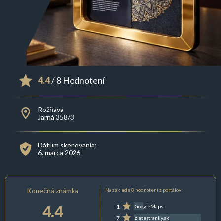
4.4
/ 8 Hodnotení
Rožňava
Jarná 358/3
Dátum skenovania:
6. marca 2026
Konečná známka
Na základe 8 hodnotení z portálov:
4.4
1
GoogleMaps
7
zlatestranky.sk