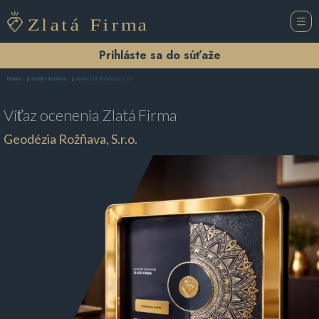
Prihláste sa do súťaže
Geodézia Rožňava, S.r.o.
Domov
Geodet Rožňava
Víťaz ocenenia
Zlatá Firma
Geodézia Rožňava, S.r.o.