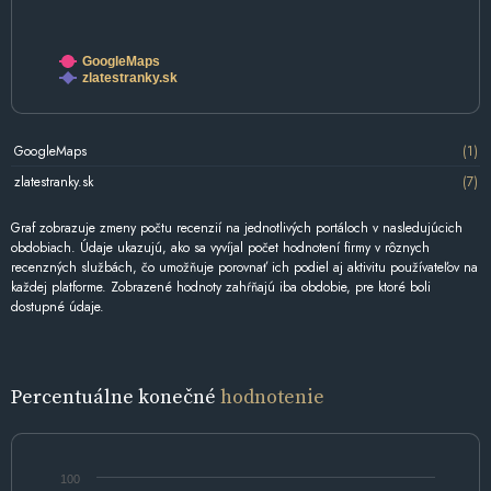
GoogleMaps
zlatestranky.sk
GoogleMaps
(1)
zlatestranky.sk
(7)
Graf zobrazuje zmeny počtu recenzií na jednotlivých portáloch v nasledujúcich
obdobiach. Údaje ukazujú, ako sa vyvíjal počet hodnotení firmy v rôznych
recenzných službách, čo umožňuje porovnať ich podiel aj aktivitu používateľov na
každej platforme. Zobrazené hodnoty zahŕňajú iba obdobie, pre ktoré boli
dostupné údaje.
Percentuálne konečné
hodnotenie
100