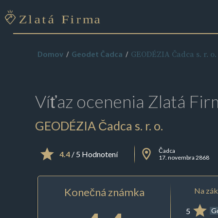
GEODÉZIA Čadca s. r. o.
Domov
Geodet Čadca
Víťaz ocenenia
Zlatá Fir
GEODÉZIA Čadca s. r. o.
Čadca
4.4
/ 5 Hodnotení
17. novembra 2868
Konečná známka
Na zák
5
G