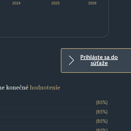
2024
2025
2026
Prihláste sa do
súťaže
ne konečné
hodnotenie
(85%)
(85%)
(85%)
(85%)