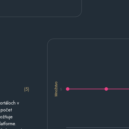
Množstvo
(5)
5
ortáloch v
 počet
možňuje
latforme.