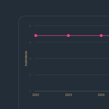
5
4
hodnotenie
3
2
1
2022
2023
2024