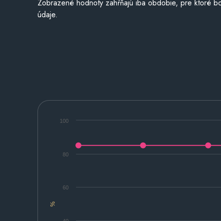
Zobrazené hodnoty zahŕňajú iba obdobie, pre ktoré bo
údaje.
100
80
60
%