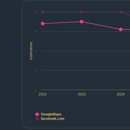
5
4
hodnotenie
3
2
1
2022
2023
2024
GoogleMaps
facebook.com