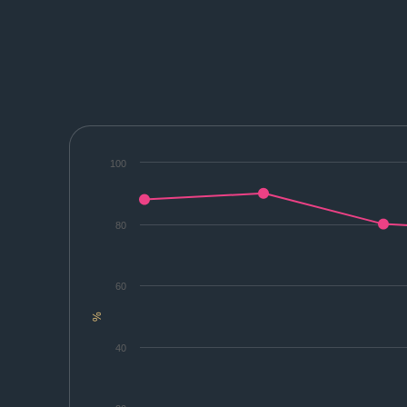
100
80
60
%
40