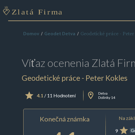
Geodetické práce - Peter
Domov
Geodet Detva
Víťaz ocenenia
Zlatá Fir
Geodetické práce - Peter Kokles
Detva
4.1
/ 11 Hodnotení
Dolinky 14
Konečná známka
Na zákl
9
G