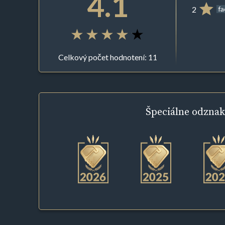
4.1
2
f
Celkový počet hodnotení: 11
Špeciálne
odznak