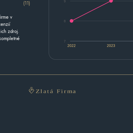
9
(11)
irme v
8
cenzií
ich zdroj.
 kompletné
7
2022
2023