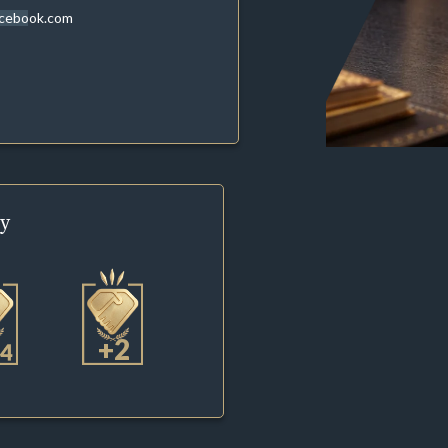
acebook.com
y
+2