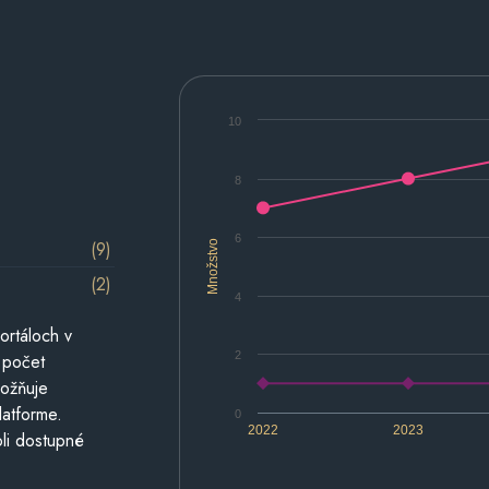
10
8
6
(9)
Množstvo
(2)
4
ortáloch v
2
 počet
možňuje
latforme.
0
2022
2023
li dostupné