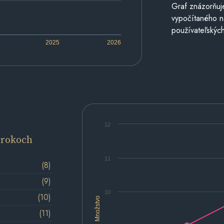
Graf znázorňuj
vypočítaného n
používateľských
2025
2026
12
 rokoch
11
(8)
(9)
10
(10)
Množstvo
(11)