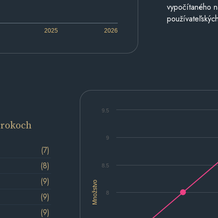
vypočítaného n
používateľských
2025
2026
9.5
 rokoch
9
(7)
(8)
8.5
(9)
Množstvo
8
(9)
(9)