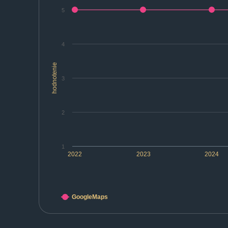
5
4
hodnotenie
3
2
1
2022
2023
2024
GoogleMaps