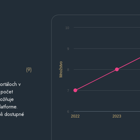
10
9
Množstvo
(9)
8
ortáloch v
 počet
7
možňuje
latforme.
6
li dostupné
2022
2023