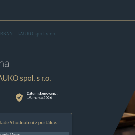
RBAN - LAUKO spol. s r.o.
ma
KO spol. s r.o.
Dátum skenovania:
19. marca 2026
lade 9 hodnotení z portálov:
oogleMaps