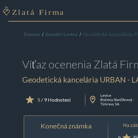
Geodetická kancelária U
Domov
Geodet Levice
Víťaz ocenenia
Zlatá Fir
Geodetická kancelária URBAN - LAU
Levice
5
/ 9 Hodnotení
Boženy Slančíkovej -
Timravy 1A
Konečná známka
Na zák
9
G