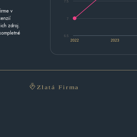
7.5
irme v
cenzií
7
ich zdroj.
 kompletné
6.5
2022
2023