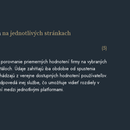
a
na jednotlivých stránkach
(5)
 porovnanie priemerných hodnotení firmy na vybraných
táloch. Údaje zahŕňajú iba obdobie od spustenia
hádzajú z verejne dostupných hodnotení používateľov.
dpovedá inej službe, čo umožňuje vidieť rozdiely v
í medzi jednotlivými platformami.