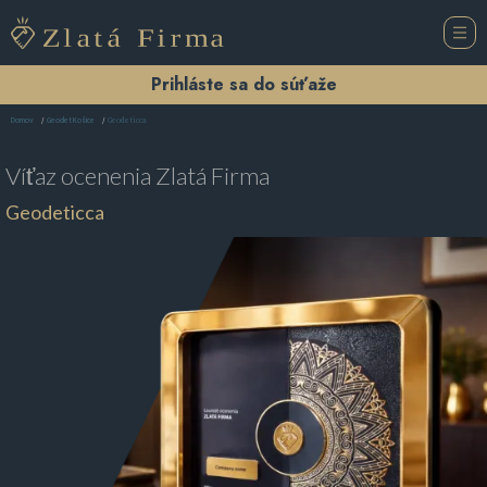
Prihláste sa do súťaže
Geodeticca
Domov
Geodet Košice
Víťaz ocenenia
Zlatá Firma
Geodeticca