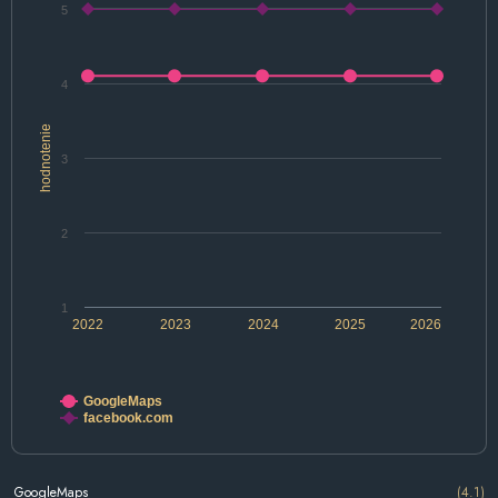
5
4
hodnotenie
3
2
1
2022
2023
2024
2025
2026
GoogleMaps
facebook.com
GoogleMaps
(4.1)