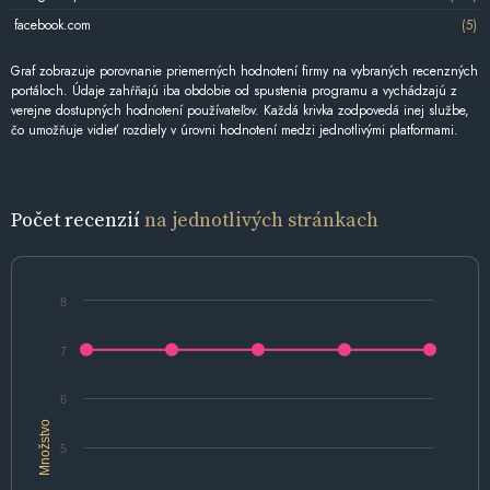
facebook.com
(5)
Graf zobrazuje porovnanie priemerných hodnotení firmy na vybraných recenzných
portáloch. Údaje zahŕňajú iba obdobie od spustenia programu a vychádzajú z
verejne dostupných hodnotení používateľov. Každá krivka zodpovedá inej službe,
čo umožňuje vidieť rozdiely v úrovni hodnotení medzi jednotlivými platformami.
Počet recenzií
na jednotlivých stránkach
8
7
6
Množstvo
5