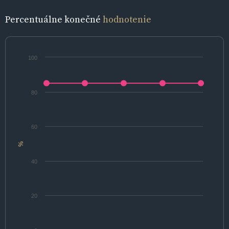
Percentuálne konečné
hodnotenie
100
80
60
%
40
20