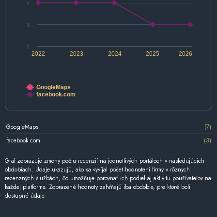
4
3
2
2022
2023
2024
2025
2026
GoogleMaps
facebook.com
GoogleMaps
(7)
facebook.com
(3)
Graf zobrazuje zmeny počtu recenzií na jednotlivých portáloch v nasledujúcich
obdobiach. Údaje ukazujú, ako sa vyvíjal počet hodnotení firmy v rôznych
recenzných službách, čo umožňuje porovnať ich podiel aj aktivitu používateľov na
každej platforme. Zobrazené hodnoty zahŕňajú iba obdobie, pre ktoré boli
dostupné údaje.