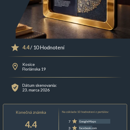
4.4
/ 10 Hodnotení
Kosice
Floriánska 19
Dátum skenovania:
23. marca 2026
Konečná známka
Na základe 10 hodnotení z portálov:
4.4
7
GoogleMaps
3
facebook.com