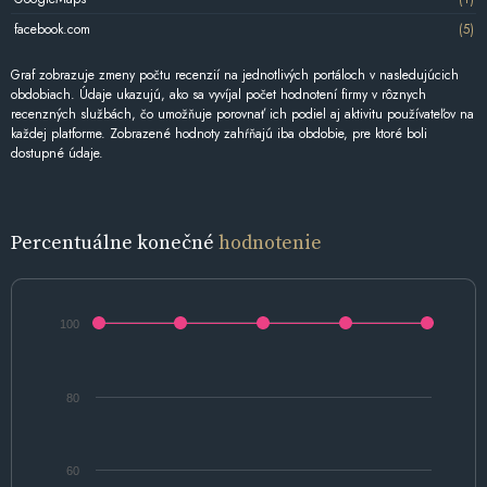
facebook.com
(5)
Graf zobrazuje zmeny počtu recenzií na jednotlivých portáloch v nasledujúcich
obdobiach. Údaje ukazujú, ako sa vyvíjal počet hodnotení firmy v rôznych
recenzných službách, čo umožňuje porovnať ich podiel aj aktivitu používateľov na
každej platforme. Zobrazené hodnoty zahŕňajú iba obdobie, pre ktoré boli
dostupné údaje.
Percentuálne konečné
hodnotenie
100
80
60