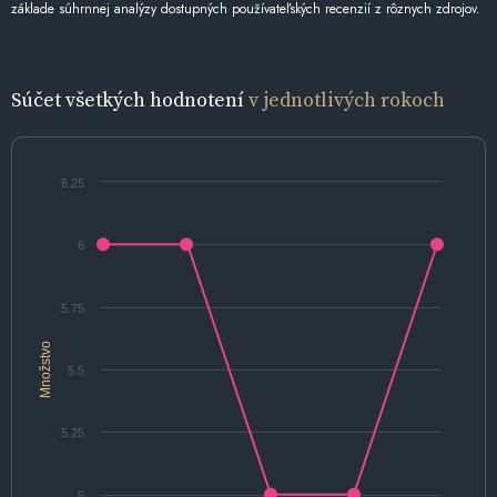
základe súhrnnej analýzy dostupných používateľských recenzií z rôznych zdrojov.
Súčet všetkých hodnotení
v jednotlivých rokoch
6.25
6
5.75
Množstvo
5.5
5.25
5