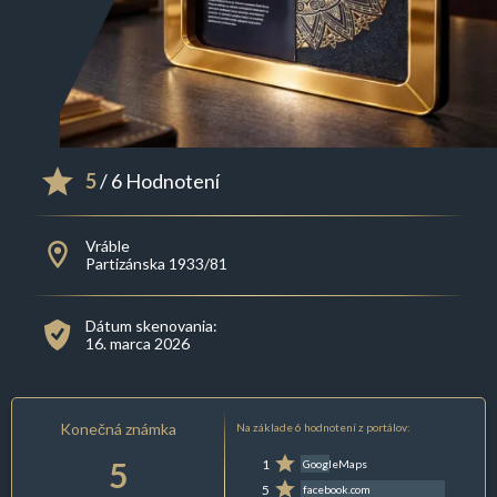
5
/ 6 Hodnotení
Vráble
Partizánska 1933/81
Dátum skenovania:
16. marca 2026
Konečná známka
Na základe 6 hodnotení z portálov:
5
1
GoogleMaps
5
facebook.com