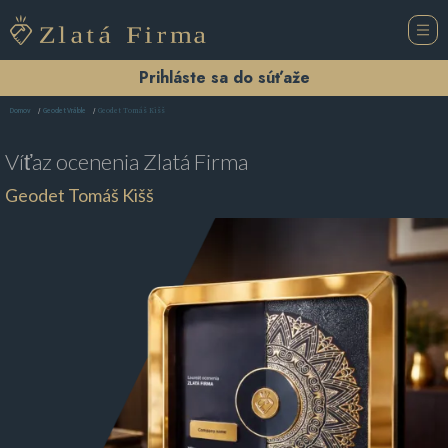
Prihláste sa do súťaže
Geodet Tomáš Kišš
Domov
Geodet Vráble
Víťaz ocenenia
Zlatá Firma
Geodet Tomáš Kišš