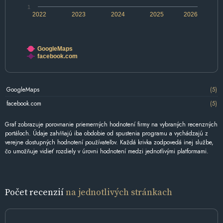
1
2022
2023
2024
2025
2026
GoogleMaps
facebook.com
GoogleMaps
(5)
facebook.com
(5)
Graf zobrazuje porovnanie priemerných hodnotení firmy na vybraných recenzných
portáloch. Údaje zahŕňajú iba obdobie od spustenia programu a vychádzajú z
verejne dostupných hodnotení používateľov. Každá krivka zodpovedá inej službe,
čo umožňuje vidieť rozdiely v úrovni hodnotení medzi jednotlivými platformami.
Počet recenzií
na jednotlivých stránkach