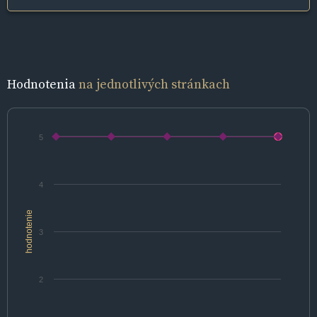
Hodnotenia
na jednotlivých stránkach
5
4
hodnotenie
3
2