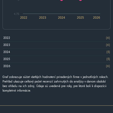
4.75
2022
2023
2024
2025
2026
2022
(6)
2023
(6)
2024
(5)
2025
(5)
2026
(6)
Graf zobrazuje súčet všetkých hodnotení priradených firme v jednotlivých rokoch.
Prehľad ukazuje celkový počet recenzií zahrnutých do analýzy v danom období
bez ohľadu na ich zdroj. Údaje sú uvedené pre roky, pre ktoré boli k dispozícii
kompletné informácie.