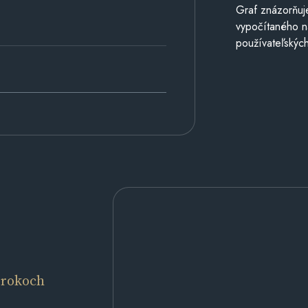
Graf znázorňuj
vypočítaného n
používateľských
 rokoch