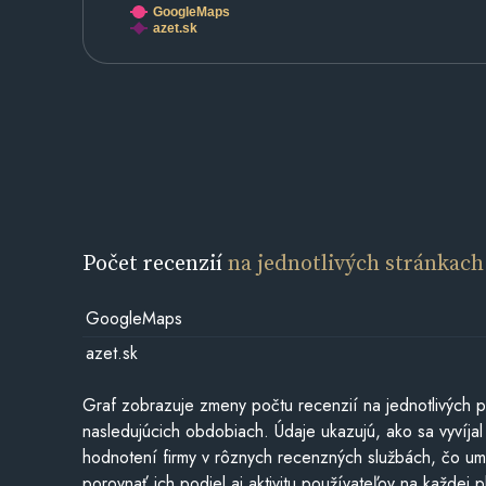
GoogleMaps
azet.sk
Počet recenzií
na jednotlivých stránkach
GoogleMaps
azet.sk
Graf zobrazuje zmeny počtu recenzií na jednotlivých p
nasledujúcich obdobiach. Údaje ukazujú, ako sa vyvíjal
hodnotení firmy v rôznych recenzných službách, čo u
porovnať ich podiel aj aktivitu používateľov na každej p