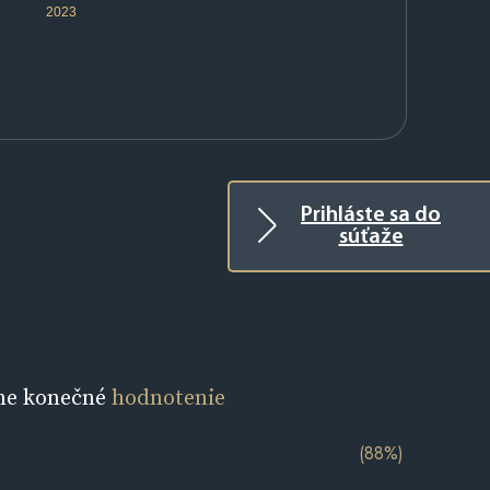
2023
Prihláste sa do
súťaže
ne konečné
hodnotenie
(88%)