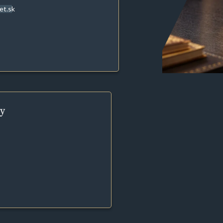
et.sk
y