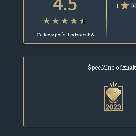
4.5
1
az
Celkový počet hodnotení: 6
Špeciálne
odznak