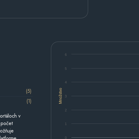
6
5
4
(5)
Množstvo
3
(1)
2
ortáloch v
 počet
1
možňuje
latforme.
0