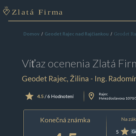
Geodet Raj
Domov
Geodet Rajec nad Rajčiankou
Víťaz ocenenia
Zlatá Fir
Geodet Rajec, Žilina - Ing. Radomí
Rajec
4.5
/ 6 Hodnotení
Hviezdoslavova 1070/
Konečná známka
Na zák
5
G