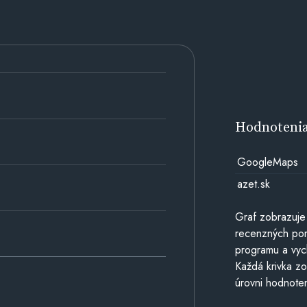
Hodnoteni
GoogleMaps
azet.sk
Graf zobrazuje
recenzných por
programu a vyc
Každá krivka zo
úrovni hodnoten