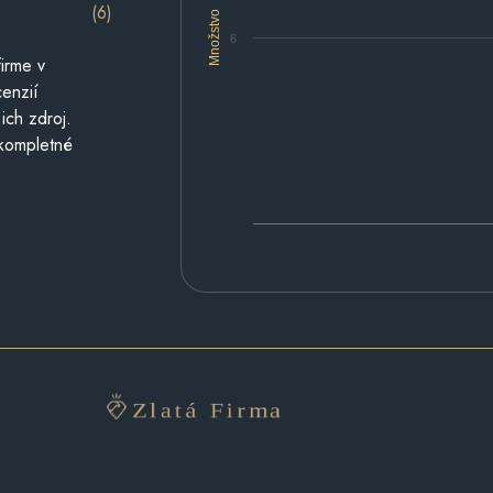
(6)
Množstvo
6
irme v
cenzií
ich zdroj.
 kompletné