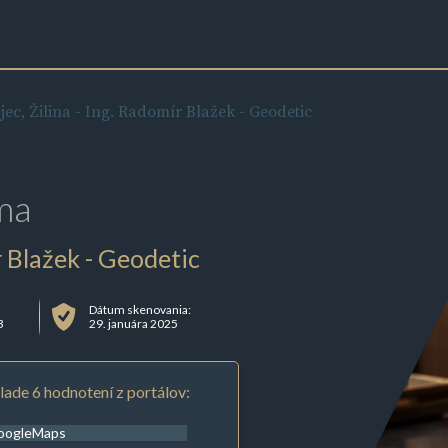
ec, Žilina - Ing. Radomír Blažek - Geodetic
ma
r Blažek - Geodetic
Dátum skenovania:
3
29. januára 2025
lade 6 hodnotení z portálov:
oogleMaps