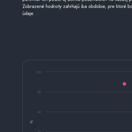
Zobrazené hodnoty zahŕňajú iba obdobie, pre ktoré bo
údaje.
100
80
60
%