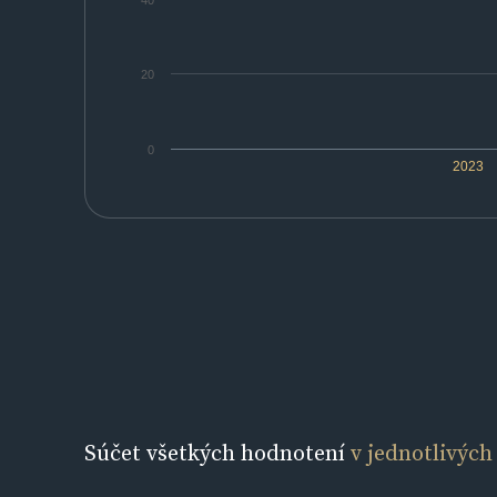
40
20
0
2023
Súčet všetkých hodnotení
v jednotlivých