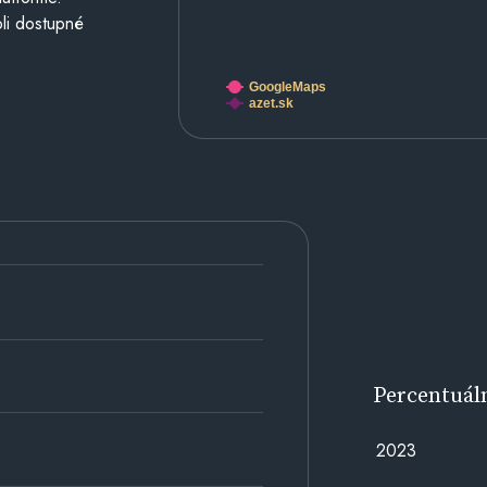
li dostupné
GoogleMaps
azet.sk
Percentuál
2023