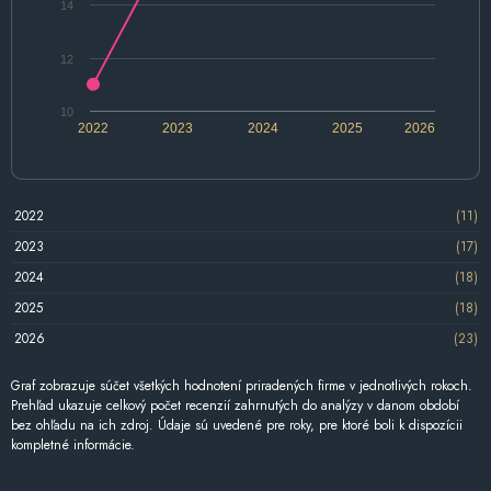
14
12
10
2022
2023
2024
2025
2026
2022
(11)
2023
(17)
2024
(18)
2025
(18)
2026
(23)
Graf zobrazuje súčet všetkých hodnotení priradených firme v jednotlivých rokoch.
Prehľad ukazuje celkový počet recenzií zahrnutých do analýzy v danom období
bez ohľadu na ich zdroj. Údaje sú uvedené pre roky, pre ktoré boli k dispozícii
kompletné informácie.