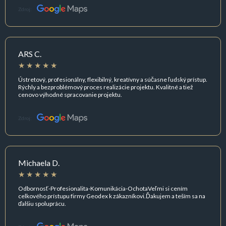
Zdroj:
ARS C.
Ústretový, profesionálny, flexibilný, kreatívny a súčasne ľudský prístup.
Rýchly a bezproblémový proces realizácie projektu. Kvalitné a tiež
cenovo výhodné spracovanie projektu.
Zdroj:
Michaela D.
Odbornosť-Profesionalita-Komunikácia-OchotaVeľmi si cením
celkového prístupu firmy Geodex k zákazníkovi.Ďakujem a teším sa na
ďalšiu spoluprácu.