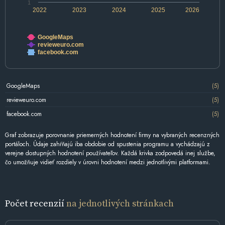
1
2022
2023
2024
2025
2026
GoogleMaps
revieweuro.com
facebook.com
GoogleMaps
(5)
revieweuro.com
(5)
facebook.com
(5)
Graf zobrazuje porovnanie priemerných hodnotení firmy na vybraných recenzných
portáloch. Údaje zahŕňajú iba obdobie od spustenia programu a vychádzajú z
verejne dostupných hodnotení používateľov. Každá krivka zodpovedá inej službe,
čo umožňuje vidieť rozdiely v úrovni hodnotení medzi jednotlivými platformami.
Počet recenzií
na jednotlivých stránkach