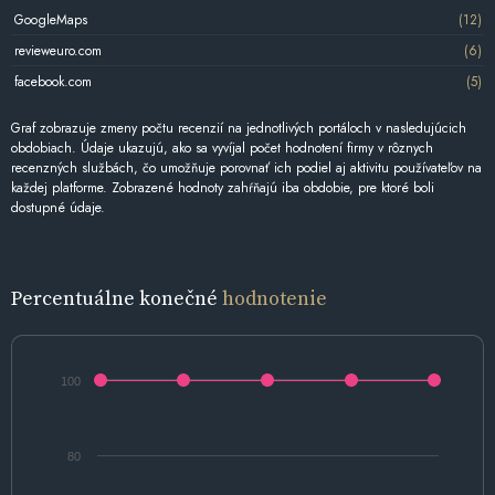
GoogleMaps
(12)
revieweuro.com
(6)
facebook.com
(5)
Graf zobrazuje zmeny počtu recenzií na jednotlivých portáloch v nasledujúcich
obdobiach. Údaje ukazujú, ako sa vyvíjal počet hodnotení firmy v rôznych
recenzných službách, čo umožňuje porovnať ich podiel aj aktivitu používateľov na
každej platforme. Zobrazené hodnoty zahŕňajú iba obdobie, pre ktoré boli
dostupné údaje.
Percentuálne konečné
hodnotenie
100
80