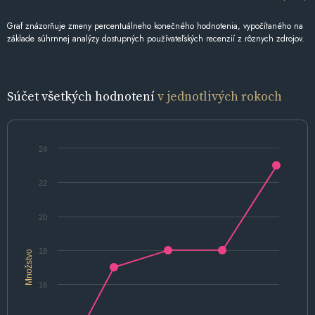
Graf znázorňuje zmeny percentuálneho konečného hodnotenia, vypočítaného na
základe súhrnnej analýzy dostupných používateľských recenzií z rôznych zdrojov.
Súčet všetkých hodnotení
v jednotlivých rokoch
24
22
20
18
Množstvo
16