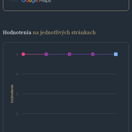
Zdroj:
Hodnotenia
na jednotlivých stránkach
5
4
hodnotenie
3
2