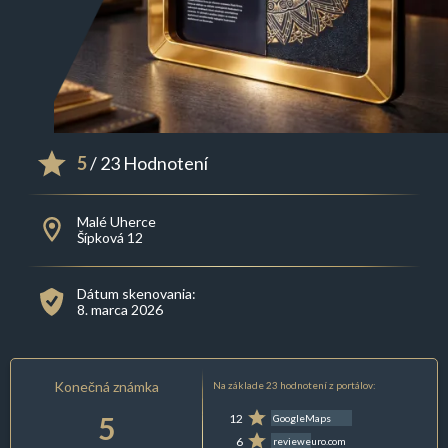
5
/ 23 Hodnotení
Malé Uherce
Šípková 12
Dátum skenovania:
8. marca 2026
Konečná známka
Na základe 23 hodnotení z portálov:
5
12
GoogleMaps
6
revieweuro.com