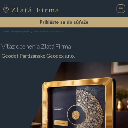
Prihláste sa do súťaže
Geodet Partizánske Geodex s.r.o.
Domov
Geodet Partizánske
Víťaz ocenenia
Zlatá Firma
Geodet Partizánske Geodex s.r.o.