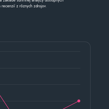
a základe súhrnnej analýzy dostupných
 recenzií z rôznych zdrojov.