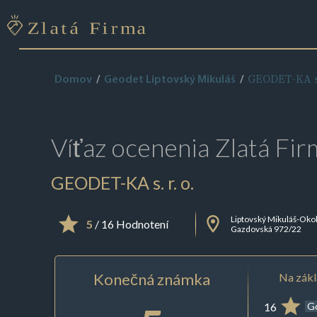
GEODET-KA s. 
Domov
Geodet Liptovský Mikuláš
Víťaz ocenenia
Zlatá Fir
GEODET-KA s. r. o.
Liptovský Mikuláš-Oko
5
/ 16 Hodnotení
Gazdovská 972/22
Konečná známka
Na zákl
16
G