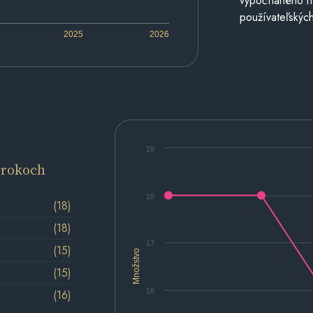
vypočítaného n
používateľských
2025
2026
19
 rokoch
18
(18)
(18)
17
(15)
Množstvo
(15)
16
(16)