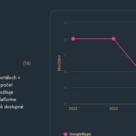
19
18
17
Množstvo
(16)
16
ortáloch v
 počet
15
možňuje
latforme.
14
li dostupné
2022
2023
GoogleMaps