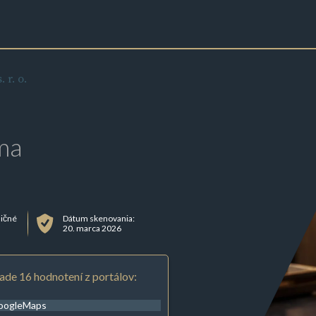
r. o.
ma
ličné
Dátum skenovania:
20. marca 2026
ade 16 hodnotení z portálov:
oogleMaps