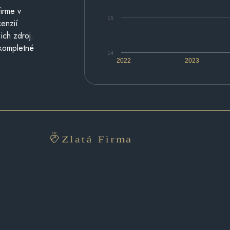
irme v
15
cenzií
ich zdroj.
 kompletné
14
2022
2023