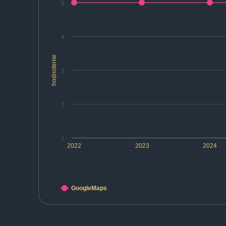
5
4
hodnotenie
3
2
1
2022
2023
2024
GoogleMaps