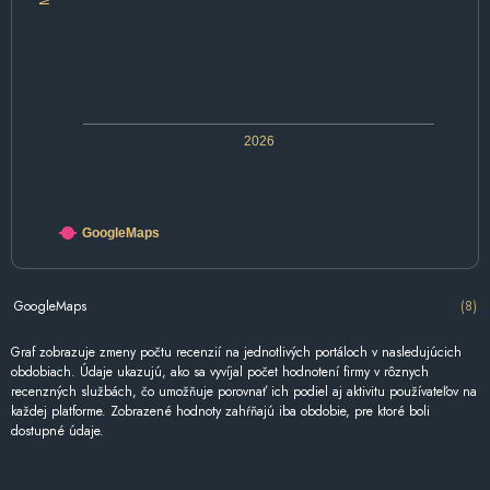
2026
GoogleMaps
GoogleMaps
(8)
Graf zobrazuje zmeny počtu recenzií na jednotlivých portáloch v nasledujúcich
obdobiach. Údaje ukazujú, ako sa vyvíjal počet hodnotení firmy v rôznych
recenzných službách, čo umožňuje porovnať ich podiel aj aktivitu používateľov na
každej platforme. Zobrazené hodnoty zahŕňajú iba obdobie, pre ktoré boli
dostupné údaje.