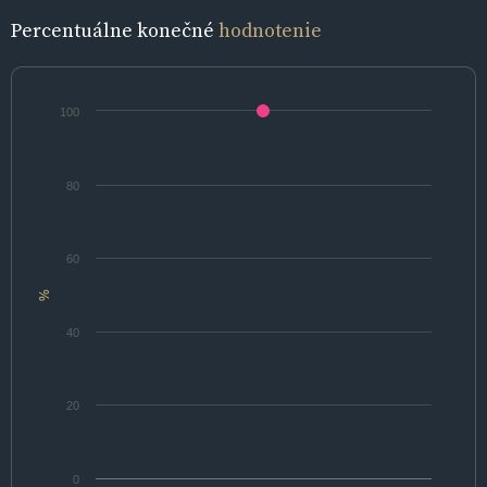
Percentuálne konečné
hodnotenie
100
80
60
%
40
20
0