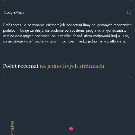
GoogleMaps
(5)
Graf zobrazuje porovnanie priemerných hodnotení firmy na vybraných recenzných
portáloch. Údaje zahŕňajú iba obdobie od spustenia programu a vychádzajú z
verejne dostupných hodnotení používateľov. Každá krivka zodpovedá inej službe,
čo umožňuje vidieť rozdiely v úrovni hodnotení medzi jednotlivými platformami.
Počet recenzií
na jednotlivých stránkach
Množstvo
8