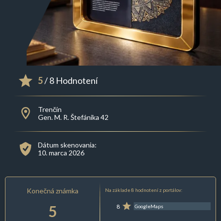
5
/ 8 Hodnotení
Trenčín
Gen. M. R. Štefánika 42
Dátum skenovania:
10. marca 2026
Konečná známka
Na základe 8 hodnotení z portálov:
5
8
GoogleMaps