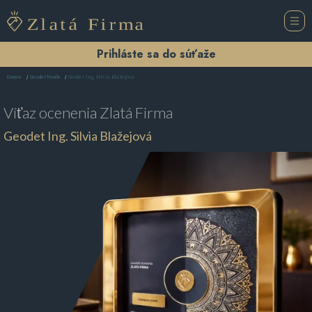
Prihláste sa do súťaže
Geodet Ing. Silvia Blažejová
Domov
Geodet Trenčín
Víťaz ocenenia
Zlatá Firma
Geodet Ing. Silvia Blažejová