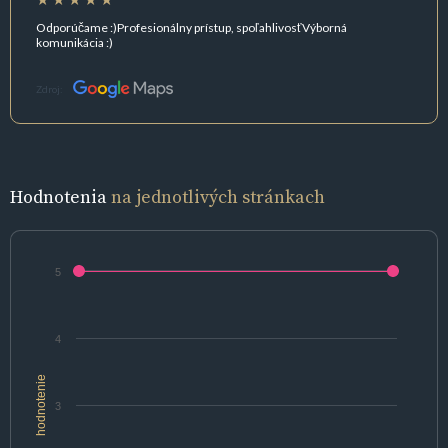
Odporúčame :)Profesionálny prístup, spoľahlivosťVýborná
komunikácia :)
Zdroj:
Hodnotenia
na jednotlivých stránkach
5
4
hodnotenie
3