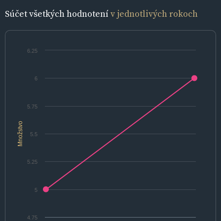
Súčet všetkých hodnotení
v jednotlivých rokoch
6.25
6
5.75
Množstvo
5.5
5.25
5
4.75