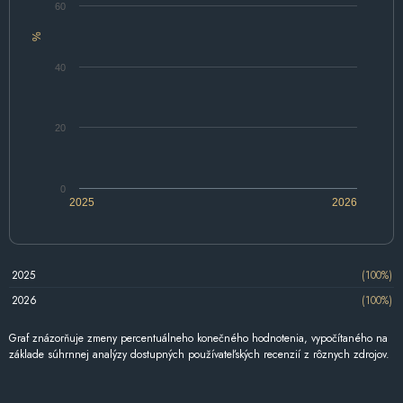
60
%
40
20
0
2025
2026
2025
(100%)
2026
(100%)
Graf znázorňuje zmeny percentuálneho konečného hodnotenia, vypočítaného na
základe súhrnnej analýzy dostupných používateľských recenzií z rôznych zdrojov.