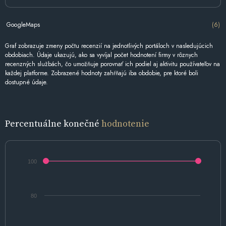
GoogleMaps
(6)
Graf zobrazuje zmeny počtu recenzií na jednotlivých portáloch v nasledujúcich
obdobiach. Údaje ukazujú, ako sa vyvíjal počet hodnotení firmy v rôznych
recenzných službách, čo umožňuje porovnať ich podiel aj aktivitu používateľov na
každej platforme. Zobrazené hodnoty zahŕňajú iba obdobie, pre ktoré boli
dostupné údaje.
Percentuálne konečné
hodnotenie
100
80