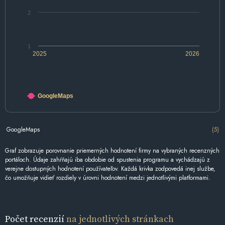
2
1
2025
2026
GoogleMaps
GoogleMaps
(5)
Graf zobrazuje porovnanie priemerných hodnotení firmy na vybraných recenzných
portáloch. Údaje zahŕňajú iba obdobie od spustenia programu a vychádzajú z
verejne dostupných hodnotení používateľov. Každá krivka zodpovedá inej službe,
čo umožňuje vidieť rozdiely v úrovni hodnotení medzi jednotlivými platformami.
Počet recenzií
na jednotlivých stránkach