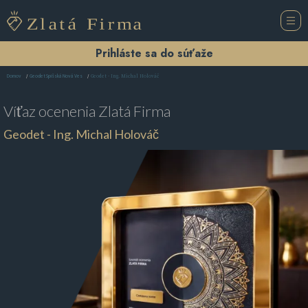
Prihláste sa do súťaže
Geodet - Ing. Michal Holováč
Domov
Geodet Spišská Nová Ves
Víťaz ocenenia
Zlatá Firma
Geodet - Ing. Michal Holováč