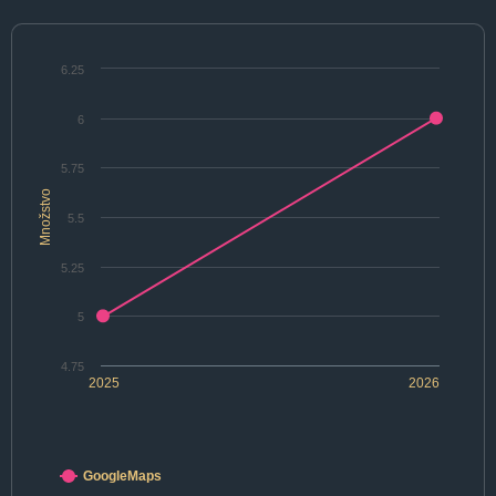
6.25
6
5.75
Množstvo
5.5
5.25
5
4.75
2025
2026
GoogleMaps