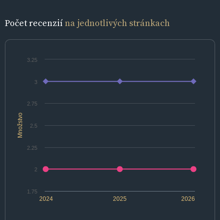
Počet recenzií
na jednotlivých stránkach
3.25
3
2.75
Množstvo
2.5
2.25
2
1.75
2024
2025
2026