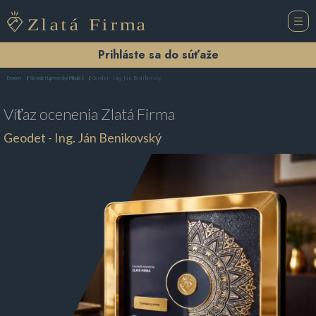
Prihláste sa do súťaže
Geodet - Ing. Ján Benikovský
Domov
Geodet Liptovský Mikuláš
Víťaz ocenenia
Zlatá Firma
Geodet - Ing. Ján Benikovský