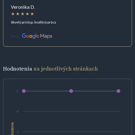
Veronika D.
Skvelý prístup, kvalitná práca
Zdroj:
Hodnotenia
na jednotlivých stránkach
5
4
hodnotenie
3