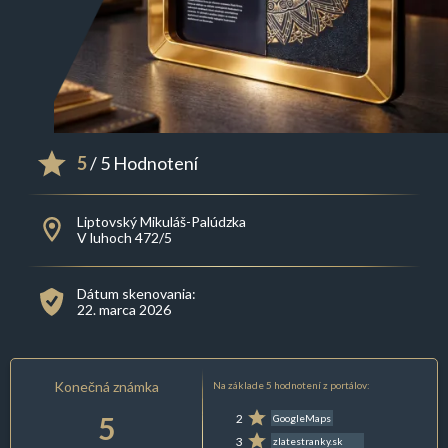
5
/ 5 Hodnotení
Liptovský Mikuláš-Palúdzka
V luhoch 472/5
Dátum skenovania:
22. marca 2026
Konečná známka
Na základe 5 hodnotení z portálov:
5
2
GoogleMaps
3
zlatestranky.sk