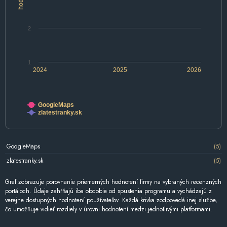
2
1
2024
2025
2026
GoogleMaps
zlatestranky.sk
GoogleMaps
(5)
zlatestranky.sk
(5)
Graf zobrazuje porovnanie priemerných hodnotení firmy na vybraných recenzných
portáloch. Údaje zahŕňajú iba obdobie od spustenia programu a vychádzajú z
verejne dostupných hodnotení používateľov. Každá krivka zodpovedá inej službe,
čo umožňuje vidieť rozdiely v úrovni hodnotení medzi jednotlivými platformami.