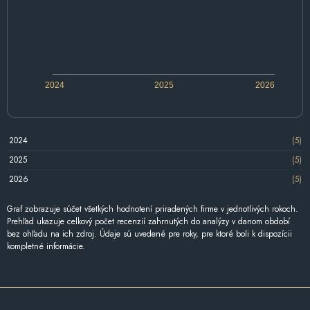
2024
2025
2026
2024
(5)
2025
(5)
2026
(5)
Graf zobrazuje súčet všetkých hodnotení priradených firme v jednotlivých rokoch.
Prehľad ukazuje celkový počet recenzií zahrnutých do analýzy v danom období
bez ohľadu na ich zdroj. Údaje sú uvedené pre roky, pre ktoré boli k dispozícii
kompletné informácie.