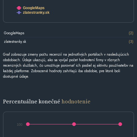
GoogleMaps
zlatestranky.sk
GoogleMaps
(2)
zlatestranky.sk
(3)
Graf zobrazuje zmeny počtu recenzií na jednotlivých portáloch v nasledujúcich
obdobiach. Údaje ukazujú, ako sa vyvíjal počet hodnotení firmy v rôznych
recenzných službách, čo umožňuje porovnať ich podiel aj aktivitu používateľov na
každej platforme. Zobrazené hodnoty zahŕňajú iba obdobie, pre ktoré boli
dostupné údaje.
Percentuálne konečné
hodnotenie
100