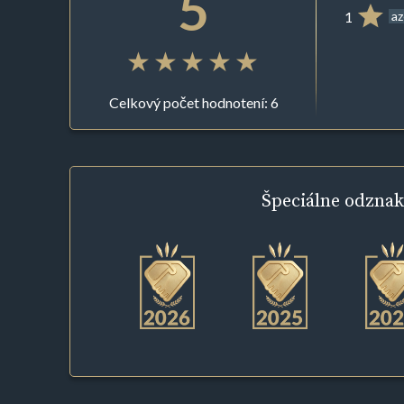
5
1
az
Celkový počet hodnotení: 6
Špeciálne
odznak