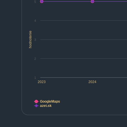
5
4
hodnotenie
3
2
1
2023
2024
GoogleMaps
azet.sk