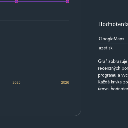
Hodnoteni
GoogleMaps
azet.sk
Graf zobrazuje
recenzných por
programu a vyc
Každá krivka zo
2025
2026
úrovni hodnoten