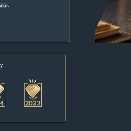
et.sk
y