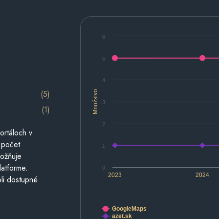
6
5
4
(5)
Množstvo
3
(1)
2
ortáloch v
 počet
1
možňuje
latforme.
0
2023
2024
li dostupné
GoogleMaps
azet.sk