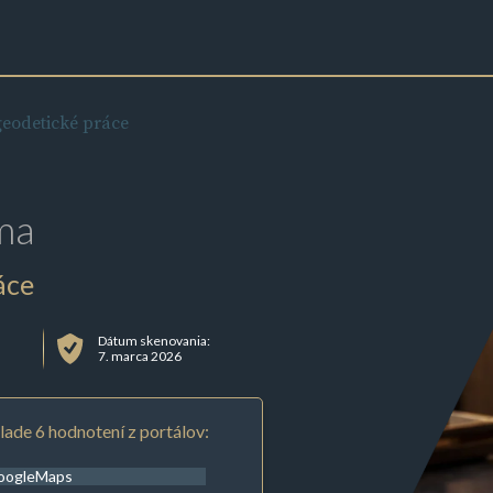
geodetické práce
ma
áce
Dátum skenovania:
7. marca 2026
lade 6 hodnotení z portálov:
oogleMaps