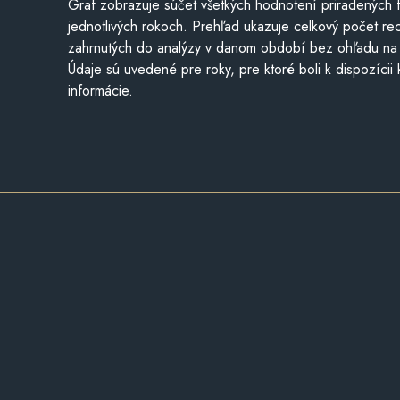
Graf zobrazuje súčet všetkých hodnotení priradených f
jednotlivých rokoch. Prehľad ukazuje celkový počet re
zahrnutých do analýzy v danom období bez ohľadu na 
Údaje sú uvedené pre roky, pre ktoré boli k dispozícii
informácie.