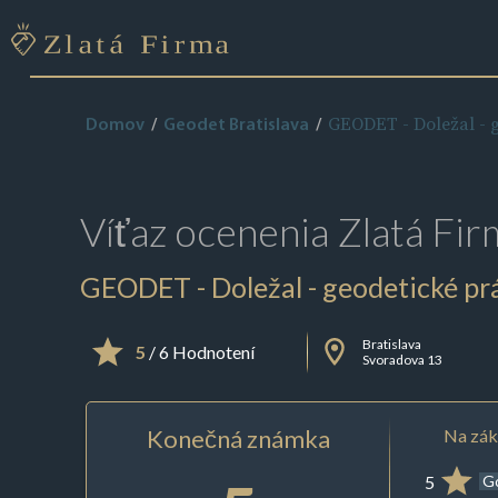
GEODET - Doležal - 
Domov
Geodet Bratislava
Víťaz ocenenia
Zlatá Fir
GEODET - Doležal - geodetické pr
Bratislava
5
/ 6 Hodnotení
Svoradova 13
Konečná známka
Na zák
5
G